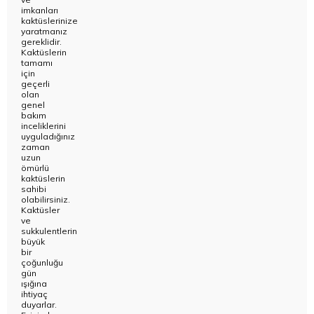
imkanları
kaktüslerinize
yaratmanız
gereklidir.
Kaktüslerin
tamamı
için
geçerli
olan
genel
bakım
inceliklerini
uyguladığınız
zaman
uzun
ömürlü
kaktüslerin
sahibi
olabilirsiniz.
Kaktüsler
ve
sukkulent
lerin
büyük
bir
çoğunluğu
gün
ışığına
ihtiyaç
duyarlar.