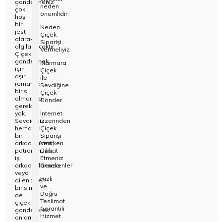
göndermeniz
neden
çok
önemlidir.
hoş
Kağıthane
bir
Neden
jest
Çiçek
olarak
Siparişi
Küçükçek
algılanacaktır.
Vermeliyiz
Çiçek
göndermek
Marmara
Sarıyer Çi
için
Çiçek
aşırı
ile
romantik
Sevdiğine
birisi
Çiçek
Şişli Çiçek
olmanıza
Gönder
gerek
yok.
İnternet
Zeytinbur
Sevdiğiniz
Üzerinden
herhangi
Çiçek
bir
Siparişi
arkadaşınıza,
Verirken
patronunuza,
Dikkat
iş
Etmeniz
arkadaşlarınıza
Gerekenler
veya
Hızlı
ailenizden
ve
birisine
Doğru
de
Teslimat
çiçek
Garantili
göndererek
Hizmet
onları