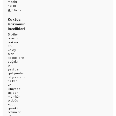
moda
halini
almıştır...
Kaktüs
Bakımının
İncelikleri
Bitkiler
arasında
bakımı
en
kolay
olan
kaktüslerin
sağlıklı
bir
şekilde
gelişmelerini
istiyorsanız
fiziksel
ve
kimyasal
açıdan
mümkün
olduğu
kadar
gerekli
ortamları
ve