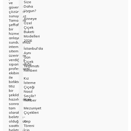
Size
ve
Daha
güvenilir
Uygun?
çözümler
sunuyoruz.
Anneye
Tamamen
Özel
şeffaf
Çiçek
bir
Buketi
hizmet
Modelleri
anlayışı
2026
sunduğumuz
internet
İstanbul'da
sitemiz
Aynı
üzerinden
Gün
verdiğiniz
Çiçek
siparişlerinizi
Teslimatı
profesyonel
Rehberi
ekibimiz
ile
Kız
birlikte
İsteme
titiz
Çiçeği
bir
Nasıl
şekilde
Seçilir?
hazırladıktan
Rehber
sonra
tam
Mezuniyet
olarak
Çiçekleri
belirtmiş
-
olduğunuz
Kep
saatte,
Töreni
belirtmiş
İçin