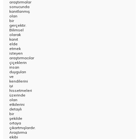
araştırmalar
sonucunda
kanıtlanmış
olan
bir
gerçektir.
Bilimsel
olarak
kanıt
elde
etmek
isteyen
araştırmacılar
çiçeklerin
insan
duyguları
ve
kendilerini
iyi
hissetmeleri
üzerinde
olan
etkilerini
detaylı
bir
şekilde
ortaya
çıkartmışlardır.
Araştırma
ekibi