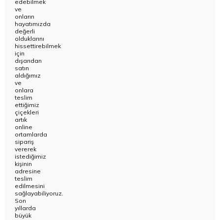
edebilmek
ve
onların
hayatımızda
değerli
olduklarını
hissettirebilmek
için
dışarıdan
satın
aldığımız
ve
onlara
teslim
ettiğimiz
çiçekleri
artık
online
ortamlarda
sipariş
vererek
istediğimiz
kişinin
adresine
teslim
edilmesini
sağlayabiliyoruz.
Son
yıllarda
büyük