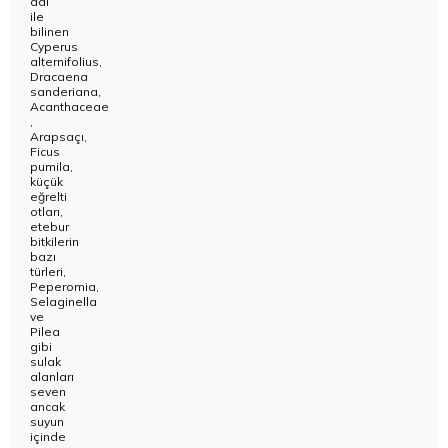
adı
ile
bilinen
Cyperus
alternifolius,
Dracaena
sanderiana,
Acanthaceae
,
Arapsaçı,
Ficus
pumila,
küçük
eğrelti
otları,
etebur
bitkilerin
bazı
türleri,
Peperomia,
Selaginella
ve
Pilea
gibi
sulak
alanları
seven
ancak
suyun
içinde