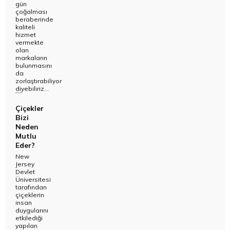
gün
çoğalması
beraberinde
kaliteli
hizmet
vermekte
olan
markaların
bulunmasını
da
zorlaştırabiliyor
diyebiliriz...
Çiçekler
Bizi
Neden
Mutlu
Eder?
New
Jersey
Devlet
Üniversitesi
tarafından
çiçeklerin
insan
duygularını
etkilediği
yapılan