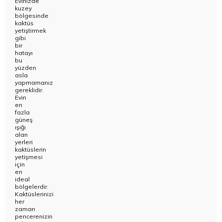
Evinizde
kuzey
bölgesinde
kaktüs
yetiştirmek
gibi
bir
hatayı
bu
yüzden
asla
yapmamanız
gereklidir.
Evin
en
fazla
güneş
ışığı
alan
yerleri
kaktüslerin
yetişmesi
için
en
ideal
bölgelerdir.
Kaktüs
lerinizi
her
zaman
pencerenizin