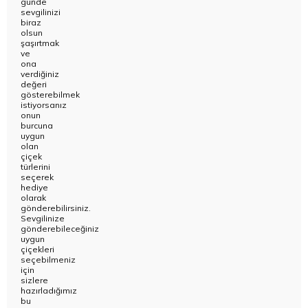
günde
sevgilinizi
biraz
olsun
şaşırtmak
ve
ona
verdiğiniz
değeri
gösterebilmek
istiyorsanız
onun
burcuna
uygun
olan
çiçek
türlerini
seçerek
hediye
olarak
gönderebilirsiniz.
Sevgilinize
gönderebileceğiniz
uygun
çiçekleri
seçebilmeniz
için
sizlere
hazırladığımız
bu