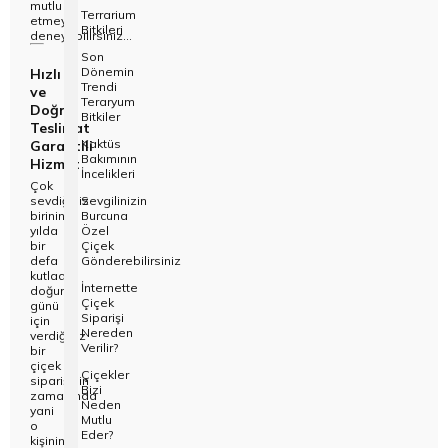
mutlu
Terrarium
etmeyi
Bitkileri
deneyebilirsiniz...
Son
Dönemin
Hızlı
Trendi
ve
Teraryum
Doğru
Bitkiler
Teslimat
Kaktüs
Garantili
Bakımının
Hizmet
İncelikleri
Çok
sevdiğiniz
Sevgilinizin
birinin
Burcuna
yılda
Özel
bir
Çiçek
defa
Gönderebilirsiniz
kutladığı
İnternette
doğum
Çiçek
günü
Siparişi
için
Nereden
verdiğiniz
Verilir?
bir
çiçek
Çiçekler
siparişinin
Bizi
zamanında
Neden
yani
Mutlu
o
Eder?
kişinin