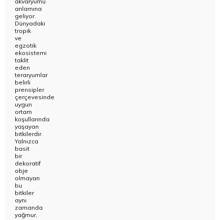
akvaryumu
anlamına
geliyor.
Dünyadaki
tropik
ve
egzotik
ekosistemi
taklit
eden
teraryumlar
belirli
prensipler
çerçevesinde
uygun
ortam
koşullarında
yaşayan
bitkilerdir.
Yalnızca
basit
bir
dekoratif
obje
olmayan
bu
bitkiler
aynı
zamanda
yağmur,