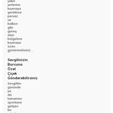
yakın
yerlerine
koymaya
gerekirse
pervaz
ve
balkon
gibi
güneş
alan
bölgelere
koymaya
özen
göstermelisiniz...
Sevgilinizin
Burcuna
Özel
Çiçek
Gönderebilirsiniz
Sevgililer
gününde
ya
da
tamamen
spontane
gelişen
bir