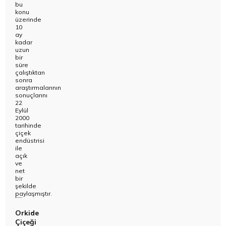
bu
konu
üzerinde
10
ay
kadar
uzun
bir
süre
çalıştıktan
sonra
araştırmalarının
sonuçlarını
22
Eylül
2000
tarihinde
çiçek
endüstrisi
ile
açık
ve
net
bir
şekilde
paylaşmıştır.
Orkide
Çiçeği