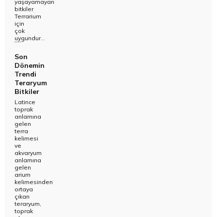
yaşayamayan
bitkiler
Terrarium
için
çok
uygundur...
Son
Dönemin
Trendi
Teraryum
Bitkiler
Latince
toprak
anlamına
gelen
terra
kelimesi
ve
akvaryum
anlamına
gelen
arium
kelimesinden
ortaya
çıkan
teraryum,
toprak