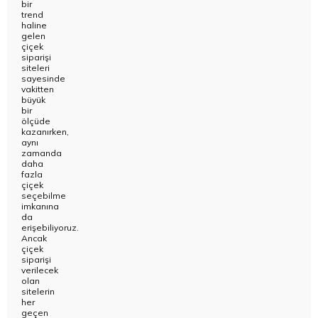
bir
trend
haline
gelen
çiçek
siparişi
siteleri
sayesinde
vakitten
büyük
bir
ölçüde
kazanırken,
aynı
zamanda
daha
fazla
çiçek
seçebilme
imkanına
da
erişebiliyoruz.
Ancak
çiçek
siparişi
verilecek
olan
sitelerin
her
geçen