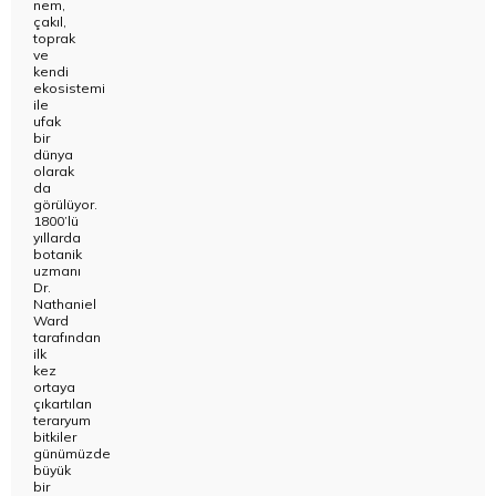
nem,
çakıl,
toprak
ve
kendi
ekosistemi
ile
ufak
bir
dünya
olarak
da
görülüyor.
1800’lü
yıllarda
botanik
uzmanı
Dr.
Nathaniel
Ward
tarafından
ilk
kez
ortaya
çıkartılan
teraryum
bitkiler
günümüzde
büyük
bir