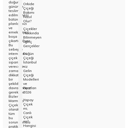
doğum
Orkide
gününde
Çiçeği
teslim
Bakımı
edilmemesi
Nasıl
bütün
Olur?
planlarınızı
ve
Çiçekler
emeklerinizi
Hakkında
boşa
Bilinmeyen
çıkartabiliyor.
İlginç
Bu
Gerçekler
sebeple
internetten
Düğün
çiçek
Çiçeği
siparişi
İstanbul
vereceğiniz
-
zaman
Gelin
dikkatli
Çiçeği
bir
Modelleri
şekilde
ve
davranmanız
Fiyatları
gerekiyor.
2026
Bizler
Yapay
Marmara
Çiçek
Çiçek
mi,
olarak
Canlı
tüm
Çiçek
bu
mi?
sorunlarınıza
Hangisi
pratik