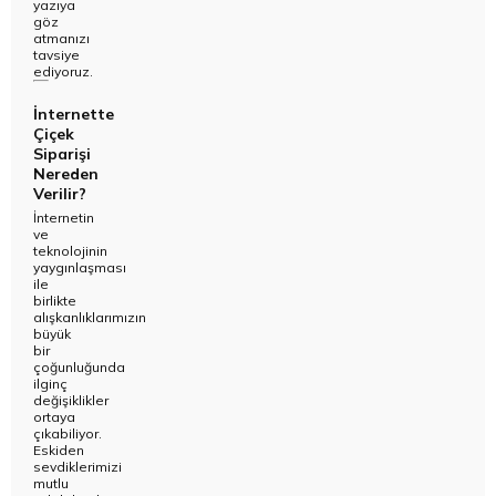
yazıya
göz
atmanızı
tavsiye
ediyoruz.
İnternette
Çiçek
Siparişi
Nereden
Verilir?
İnternetin
ve
teknolojinin
yaygınlaşması
ile
birlikte
alışkanlıklarımızın
büyük
bir
çoğunluğunda
ilginç
değişiklikler
ortaya
çıkabiliyor.
Eskiden
sevdiklerimizi
mutlu