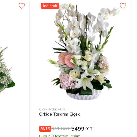
İndirimli
Çiçek Kodu: 4636
Orkide Tasarım Çiçek
5499
6499
%16
,00 TL
,00 TL
Bugün / Ücretsiz Teslim