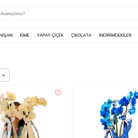
 NİŞAN
KİME
YAPAY ÇİÇEK
ÇİKOLATA
İNDİRİMDEKİLER
a
atılana Göre
an Pahalıya
ıdan Ucuza
 Beğenilenler
 Değerlendirilenler
iler