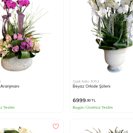
5
Çiçek Kodu: 8353
 Aranjmanı
Beyaz Orkide Şöleni
)
6999
,00 TL
iz Teslim
Bugün / Ücretsiz Teslim