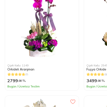
Çiçek Kodu: 1149
Çiçek Kodu: 254
Orkideli Aranjman
Fuşya Orkide
(7)
(3
2799
3499
,00 TL
,00 TL
Bugün / Ücretsiz Teslim
Bugün / Ücrets