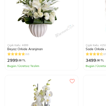
Uygula
Mor
Çiçek Kodu: 4699
Çiçek Kodu: 425
Beyaz Orkide Aranjman
Sade Orkide
(12)
(1
2999
3499
,00 TL
,00 TL
Bugün / Ücretsiz Teslim
Bugün / Ücrets