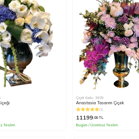
5
Çiçek Kodu: 3909
Çiçeği
Anastasia Tasarım Çiçek
(1)
11199
,00 TL
iz Teslim
Bugün / Ücretsiz Teslim