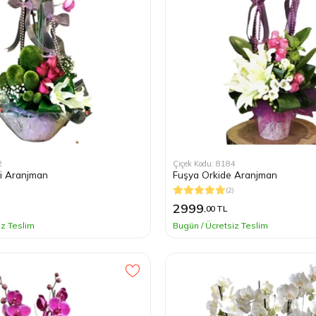
2
Çiçek Kodu: 8184
li Aranjman
Fuşya Orkide Aranjman
)
(2)
2999
,00 TL
iz Teslim
Bugün / Ücretsiz Teslim