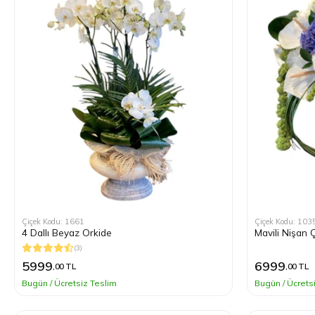
Çiçek Kodu: 1661
Çiçek Kodu: 103
4 Dallı Beyaz Orkide
Mavili Nişan 
(3)
5999
6999
,00 TL
,00 TL
Bugün / Ücretsiz Teslim
Bugün / Ücrets