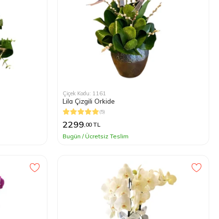
Çiçek Kodu: 1161
Lila Çizgili Orkide
(5)
2299
,00 TL
Bugün / Ücretsiz Teslim