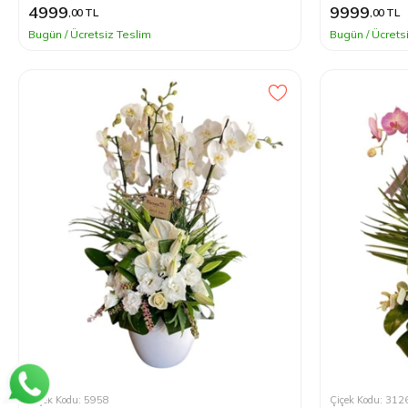
4999
9999
,00 TL
,00 TL
Bugün / Ücretsiz Teslim
Bugün / Ücrets
Çiçek Kodu: 5958
Çiçek Kodu: 312