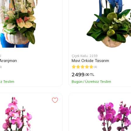
0
Çiçek Kodu: 2159
 Aranjman
Mavi Orkide Tasarım
5)
(4)
2499
,00 TL
iz Teslim
Bugün / Ücretsiz Teslim