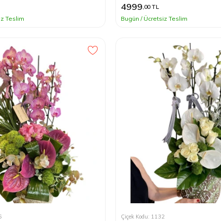
4999
,00 TL
iz Teslim
Bugün / Ücretsiz Teslim
6
Çiçek Kodu: 1132