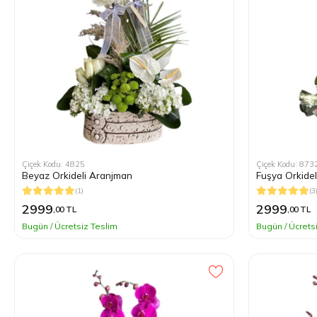
Çiçek Kodu: 4825
Çiçek Kodu: 873
Beyaz Orkideli Aranjman
Fuşya Orkide
(1)
(3
2999
2999
,00 TL
,00 TL
Bugün / Ücretsiz Teslim
Bugün / Ücrets