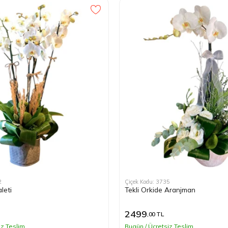
2
Çiçek Kodu: 3735
leti
Tekli Orkide Aranjman
2499
,00 TL
iz Teslim
Bugün / Ücretsiz Teslim