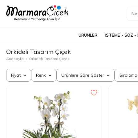
ÜRÜNLER
İSTEME - SÖZ -
Orkideli Tasarım Çiçek
Anasayfa
Orkideli Tasarım Çiçek
Fiyat
Renk
Ürünlere Göre Göster
Sıralam
1.000 - 2.000 TL
Beyaz
Kargolanabilir Ürünleri Göster
Çok S
2.000 - 3.000 TL
Yeşil
İndirimli Ürünleri Göster
Ucuzd
3.000 - 5.000 TL
Mavi
Yapay Ürünleri Göster
Pahal
5.000 - 10.000 TL
Kırmızı
Canlı Ürünleri Göster
En Çok
10.000 TL ve üstü
Sarı
En Çok
Pembe
En Yen