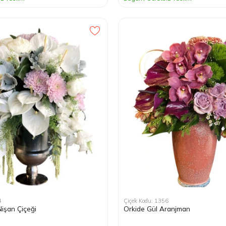
4
Çiçek Kodu: 1356
Nişan Çiçeği
Orkide Gül Aranjman