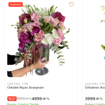
İndirimli
Çiçek Kodu: 1348
Çiçek Kodu: 349
Orkideli Nişan Aranjmanı
Orkidenin Asa
4999
3999
5999
%17
,00 TL
,00 TL
,00 TL
Bugün / Ücretsiz Teslim
Bugün / Ücrets