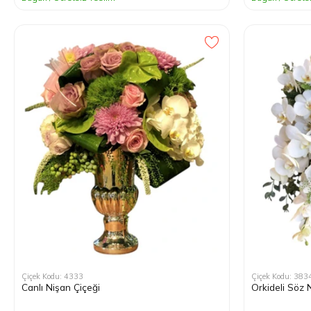
Çiçek Kodu: 4333
Çiçek Kodu: 383
Canlı Nişan Çiçeği
Orkideli Söz 