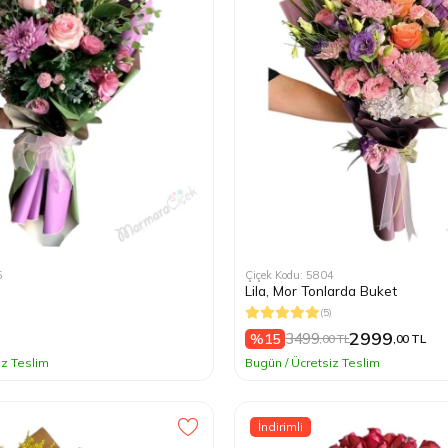
5
Çiçek Kodu: 5804
Lila, Mor Tonlarda Buket
)
(5)
2999
3499
%15
,00 TL
,00 TL
iz Teslim
Bugün / Ücretsiz Teslim
İndirimli