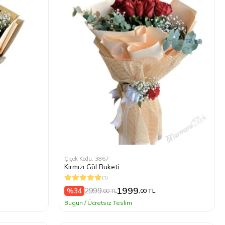
Çiçek Kodu: 3867
Kırmızı Gül Buketi
(1)
1999
2999
%34
,00 TL
,00 TL
Bugün / Ücretsiz Teslim