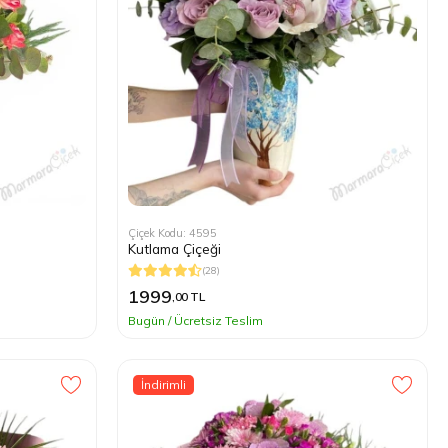
Çiçek Kodu: 4595
Kutlama Çiçeği
(28)
1999
,00 TL
Bugün / Ücretsiz Teslim
İndirimli