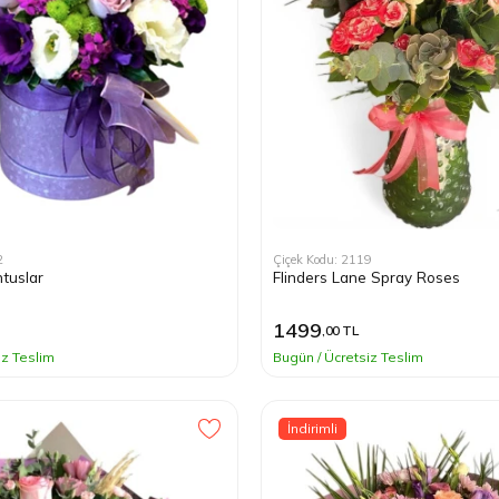
2
Çiçek Kodu: 2119
tuslar
Flinders Lane Spray Roses
1499
,00 TL
iz Teslim
Bugün / Ücretsiz Teslim
İndirimli