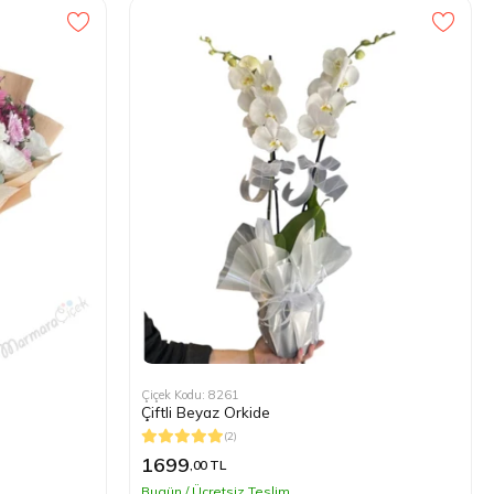
Çiçek Kodu: 8261
Çiftli Beyaz Orkide
(2)
1699
,00 TL
Bugün / Ücretsiz Teslim