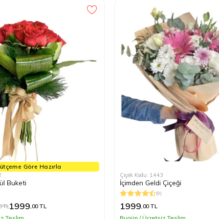
ütçeme Göre Hazırla
2
Çiçek Kodu: 1443
Gül Buketi
İçimden Geldi Çiçeği
(9)
1999
1999
0 TL
,00 TL
,00 TL
iz Teslim
Bugün / Ücretsiz Teslim