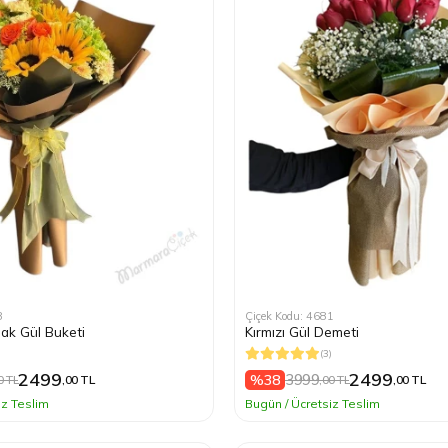
8
Çiçek Kodu: 4681
ak Gül Buketi
Kırmızı Gül Demeti
(3)
2499
2499
3999
%38
0 TL
,00 TL
,00 TL
,00 TL
iz Teslim
Bugün / Ücretsiz Teslim