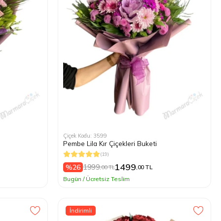
Çiçek Kodu: 3599
Pembe Lila Kır Çiçekleri Buketi
(19)
1499
1999
%26
,00 TL
,00 TL
Bugün / Ücretsiz Teslim
İndirimli