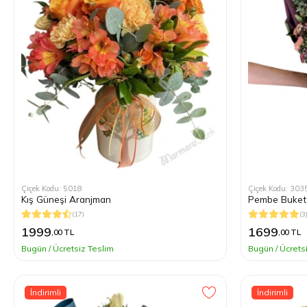
Çiçek Kodu: 5018
Çiçek Kodu: 303
Kış Güneşi Aranjman
Pembe Buket
(17)
(3
1999
1699
,00 TL
,00 TL
Bugün / Ücretsiz Teslim
Bugün / Ücrets
İndirimli
İndirimli