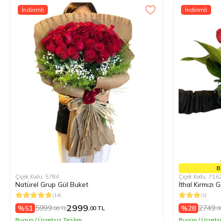
İndirimli
İndirimli
B
Çiçek Kodu: 5784
Çiçek Kodu: 716
Natürel Grup Gül Buket
İthal Kırmızı 
(14)
(1)
2999
5999
2749
%51
%28
,00 TL
,00 TL
,0
Bugün / Ücretsiz Teslim
Bugün / Ücrets