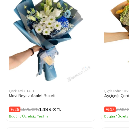
Çiçek Kodu: 1451
Çiçek Kodu: 105
Mavi Beyaz Asalet Buketi
Ayçiçeği Çard
1499
1999
2999
%26
%17
,00 TL
,00 TL
,0
Bugün / Ücretsiz Teslim
Bugün / Ücrets