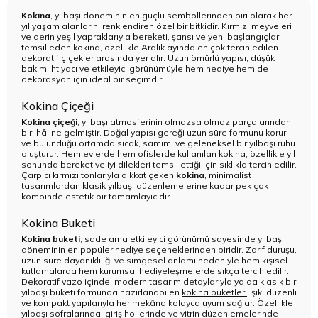
Kokina
, yılbaşı döneminin en güçlü sembollerinden biri olarak her
yıl yaşam alanlarını renklendiren özel bir bitkidir. Kırmızı meyveleri
ve derin yeşil yapraklarıyla bereketi, şansı ve yeni başlangıçları
temsil eden kokina, özellikle Aralık ayında en çok tercih edilen
dekoratif çiçekler arasında yer alır. Uzun ömürlü yapısı, düşük
bakım ihtiyacı ve etkileyici görünümüyle hem hediye hem de
dekorasyon için ideal bir seçimdir.
Kokina Çiçeği
Kokina çiçeği
, yılbaşı atmosferinin olmazsa olmaz parçalarından
biri hâline gelmiştir. Doğal yapısı gereği uzun süre formunu korur
ve bulunduğu ortamda sıcak, samimi ve geleneksel bir yılbaşı ruhu
oluşturur. Hem evlerde hem ofislerde kullanılan kokina, özellikle yıl
sonunda bereket ve iyi dilekleri temsil ettiği için sıklıkla tercih edilir.
Çarpıcı kırmızı tonlarıyla dikkat çeken
kokina
, minimalist
tasarımlardan klasik yılbaşı düzenlemelerine kadar pek çok
kombinde estetik bir tamamlayıcıdır.
Kokina Buketi
Kokina buketi
, sade ama etkileyici görünümü sayesinde yılbaşı
döneminin en popüler hediye seçeneklerinden biridir. Zarif duruşu,
uzun süre dayanıklılığı ve simgesel anlamı nedeniyle hem kişisel
kutlamalarda hem kurumsal hediyeleşmelerde sıkça tercih edilir.
Dekoratif vazo içinde, modern tasarım detaylarıyla ya da klasik bir
yılbaşı buketi formunda hazırlanabilen
kokina buketleri
; şık, düzenli
ve kompakt yapılarıyla her mekâna kolayca uyum sağlar. Özellikle
yılbaşı sofralarında, giriş hollerinde ve vitrin düzenlemelerinde