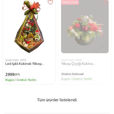
Yapay Çiçek
Kağıthane
Küçükçek
Sarıyer Çi
Şişli Çiçek
Zeytinbur
Çiçek Kodu: 2005
Çiçek Kodu: 5659
Led Işıklı Kokinalı Yılbaşı
Yılbaşı Çiçeği Kokina
Teraryumu
Aranjman
2999
Stokta Kalmadı
,00 TL
Bugün / Ücretsiz Teslim
Bugün / Ücretsiz Teslim
Tüm ürünler listelendi.