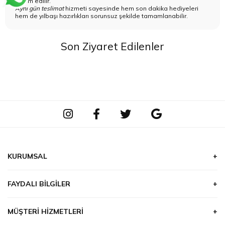
teslim edilir.
Aynı gün teslimat
hizmeti sayesinde hem son dakika hediyeleri
hem de yılbaşı hazırlıkları sorunsuz şekilde tamamlanabilir.
Son Ziyaret Edilenler
KURUMSAL
Hakkımızda
FAYDALI BILGILER
Hizmetlerimiz
Çiçek & Bitki Bakımı
Ödeme
MÜŞTERI HIZMETLERI
Burçlar ve Çiçekler