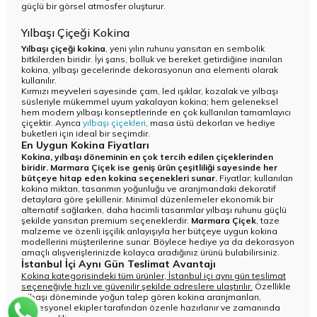
güçlü bir görsel atmosfer oluşturur.
Yılbaşı Çiçeği Kokina
Yılbaşı çiçeği kokina
, yeni yılın ruhunu yansıtan en sembolik
bitkilerden biridir. İyi şans, bolluk ve bereket getirdiğine inanılan
kokina, yılbaşı gecelerinde dekorasyonun ana elementi olarak
kullanılır.
Kırmızı meyveleri sayesinde çam, led ışıklar, kozalak ve yılbaşı
süsleriyle mükemmel uyum yakalayan kokina; hem geleneksel
hem modern yılbaşı konseptlerinde en çok kullanılan tamamlayıcı
çiçektir. Ayrıca
yılbaşı çiçekleri
, masa üstü dekorları ve hediye
buketleri için ideal bir seçimdir.
En Uygun Kokina Fiyatları
Kokina, yılbaşı döneminin en çok tercih edilen çiçeklerinden
biridir. Marmara Çiçek ise geniş ürün çeşitliliği sayesinde her
bütçeye hitap eden kokina seçenekleri sunar.
Fiyatlar; kullanılan
kokina miktarı, tasarımın yoğunluğu ve aranjmandaki dekoratif
detaylara göre şekillenir. Minimal düzenlemeler ekonomik bir
alternatif sağlarken, daha hacimli tasarımlar yılbaşı ruhunu güçlü
şekilde yansıtan premium seçeneklerdir.
Marmara Çiçek
, taze
malzeme ve özenli işçilik anlayışıyla her bütçeye uygun kokina
modellerini müşterilerine sunar. Böylece hediye ya da dekorasyon
amaçlı alışverişlerinizde kolayca aradığınız ürünü bulabilirsiniz.
İstanbul İçi Aynı Gün Teslimat Avantajı
Kokina kategorisindeki tüm ürünler, İstanbul içi aynı gün teslimat
seçeneğiyle hızlı ve güvenilir şekilde adreslere ulaştırılır.
Özellikle
yılbaşı döneminde yoğun talep gören kokina aranjmanları,
profesyonel ekipler tarafından özenle hazırlanır ve zamanında