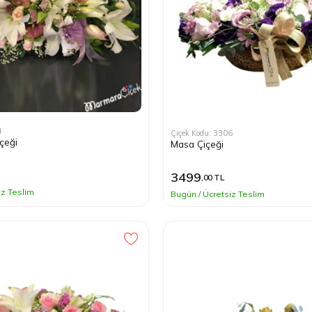
4
Çiçek Kodu: 3306
çeği
Masa Çiçeği
)
3499
,00 TL
iz Teslim
Bugün / Ücretsiz Teslim