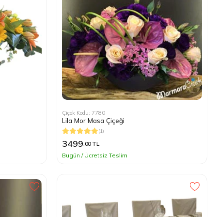
Çiçek Kodu: 7780
Lila Mor Masa Çiçeği
(1)
3499
,00 TL
Bugün / Ücretsiz Teslim