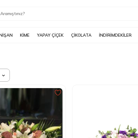
 NİŞAN
KİME
YAPAY ÇİÇEK
ÇİKOLATA
İNDİRİMDEKİLER
a
atılana Göre
an Pahalıya
ıdan Ucuza
 Beğenilenler
 Değerlendirilenler
iler