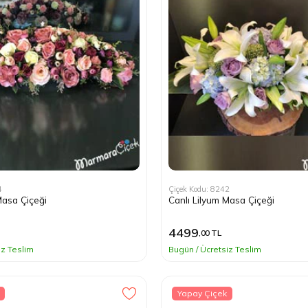
4
Çiçek Kodu: 8242
Masa Çiçeği
Canlı Lilyum Masa Çiçeği
4499
,00 TL
iz Teslim
Bugün / Ücretsiz Teslim
Yapay Çiçek