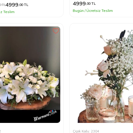
4999
,00 TL
4999
0 TL
,00 TL
Bugün / Ücretsiz Teslim
iz Teslim
2
Çiçek Kodu: 2304