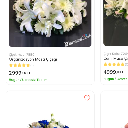
Uygula
Mor
Çiçek Kodu: 726
Çiçek Kodu: 7880
Canlı Masa Çi
Organizasyon Masa Çiçeği
(1
(1)
4999
2999
,00 TL
,00 TL
Bugün / Ücrets
Bugün / Ücretsiz Teslim