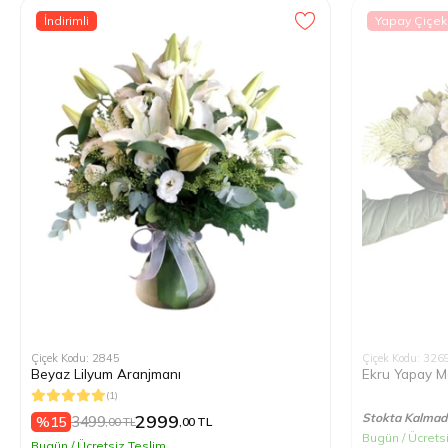
İndirimli
Yapay Çiçek
Çiçek Kodu: 2845
Çiçek Kodu: 326
Beyaz Lilyum Aranjmanı
Ekru Yapay M
(1)
2999
Stokta Kalmad
3499
%15
,00 TL
,00 TL
Bugün / Ücrets
Bugün / Ücretsiz Teslim