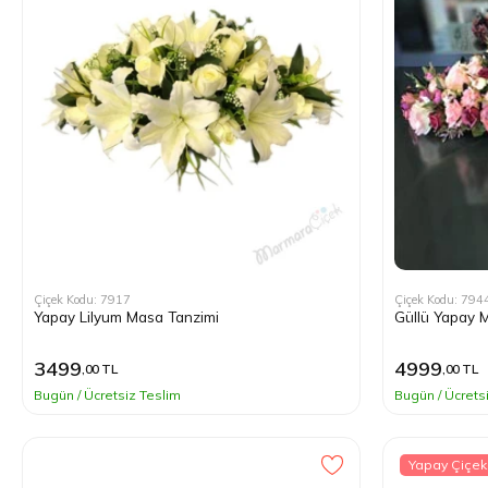
Çiçek Kodu: 7917
Çiçek Kodu: 794
Yapay Lilyum Masa Tanzimi
Güllü Yapay 
3499
4999
,00 TL
,00 TL
Bugün / Ücretsiz Teslim
Bugün / Ücrets
Yapay Çiçek