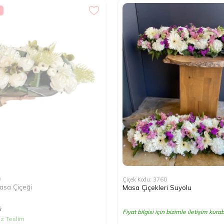
9
Çiçek Kodu: 3760
asa Çiçeği
Masa Çiçekleri Suyolu
ı
Fiyat bilgisi için bizimle iletişim kurabi
iz Teslim