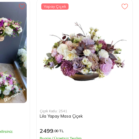
Yapay Çiçek
Çiçek Kodu: 2541
Lila Yapay Masa Çiçek
2499
,00 TL
lirsiniz.
Bugün / Ücretsiz Teslim