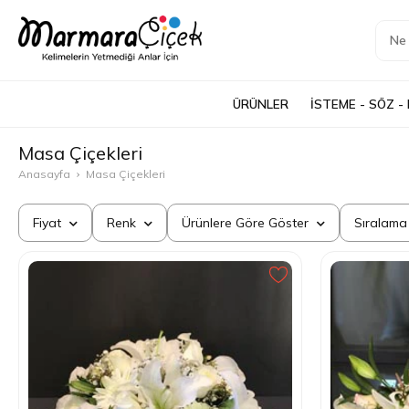
ÜRÜNLER
İSTEME - SÖZ -
Masa Çiçekleri
Anasayfa
Masa Çiçekleri
Fiyat
Renk
Ürünlere Göre Göster
Sıralam
1.000 - 2.000 TL
Beyaz
Kargolanabilir Ürünleri Göster
Çok S
2.000 - 3.000 TL
Yeşil
İndirimli Ürünleri Göster
Ucuzd
3.000 - 5.000 TL
Mavi
Yapay Ürünleri Göster
Pahal
5.000 - 10.000 TL
Kırmızı
Canlı Ürünleri Göster
En Çok
10.000 TL ve üstü
Sarı
En Çok
Pembe
En Yen