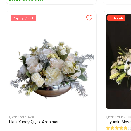
Yapay Çiçek
İndirimli
Çiçek Kodu: 3486
Çiçek Kodu: 790
Ekru Yapay Çiçek Aranjman
Lilyumlu Masa
(1