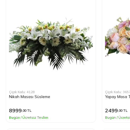
Çiçek Kodu: 4128
Çiçek Kodu: 365
Nikah Masası Süsleme
Yapay Masa T
8999
2499
,00 TL
,00 TL
Bugün / Ücretsiz Teslim
Bugün / Ücrets