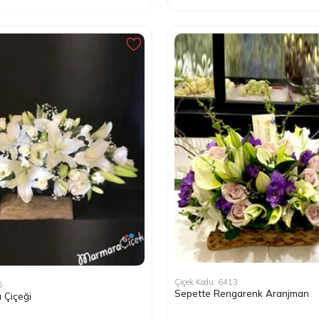
Çiçek Kodu: 6413
6
Sepette Rengarenk Aranjman
 Çiçeği
)