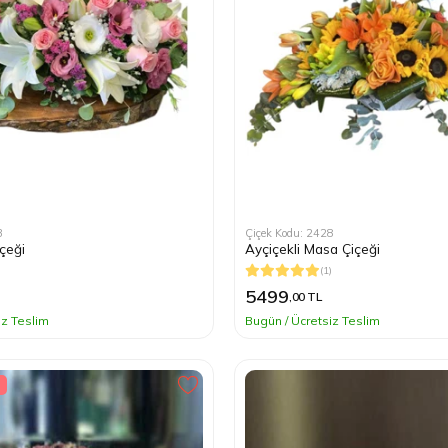
3
Çiçek Kodu: 2428
çeği
Ayçiçekli Masa Çiçeği
(1)
5499
,00 TL
iz Teslim
Bugün / Ücretsiz Teslim