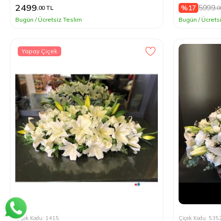
2499
5999
%17
,00 TL
,0
Bugün / Ücretsiz Teslim
Bugün / Ücrets
Yapay Çiçek
Çiçek Kodu: 1415
Çiçek Kodu: 535