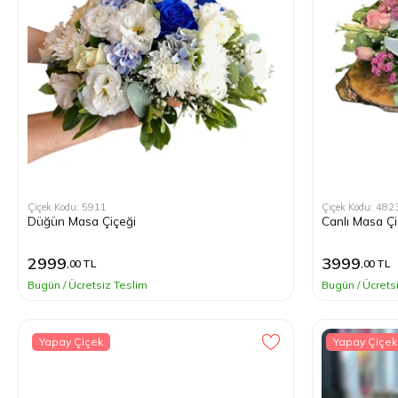
Çiçek Kodu: 5911
Çiçek Kodu: 482
Düğün Masa Çiçeği
Canlı Masa Çi
2999
3999
,00 TL
,00 TL
Bugün / Ücretsiz Teslim
Bugün / Ücrets
Yapay Çiçek
Yapay Çiçek