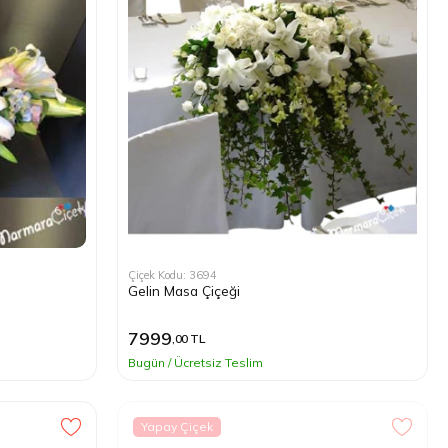
Çiçek Kodu: 3694
Gelin Masa Çiçeği
7999
,00 TL
Bugün / Ücretsiz Teslim
Yapay Çiçek