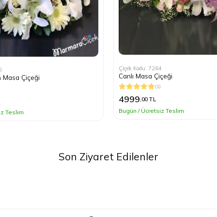
Çiçek Kodu: 7264
0
Canlı Masa Çiçeği
 Masa Çiçeği
(1)
)
4999
,00 TL
Bugün / Ücretsiz Teslim
iz Teslim
Son Ziyaret Edilenler