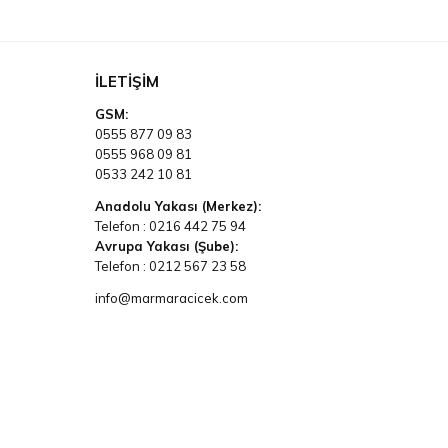
İLETIŞIM
GSM:
0555 877 09 83
0555 968 09 81
0533 242 10 81
Anadolu Yakası (Merkez):
Telefon :
0216 442 75 94
Avrupa Yakası (Şube):
Telefon :
0212 567 23 58
info@marmaracicek.com