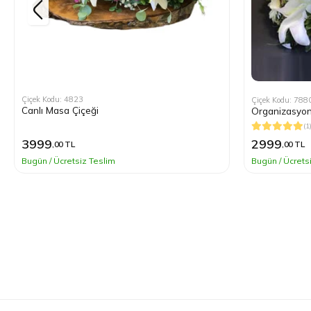
Çiçek Kodu: 4823
Çiçek Kodu: 788
Canlı Masa Çiçeği
Organizasyon
(1
3999
2999
,00 TL
,00 TL
Bugün / Ücretsiz Teslim
Bugün / Ücrets