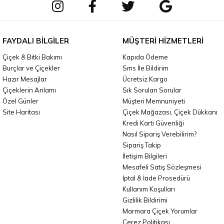
FAYDALI BILGILER
MÜŞTERI HIZMETLERI
Çiçek & Bitki Bakımı
Kapıda Ödeme
Burçlar ve Çiçekler
Sms İle Bildirim
Hazır Mesajlar
Ücretsiz Kargo
Çiçeklerin Anlamı
Sık Sorulan Sorular
Özel Günler
Müşteri Memnuniyeti
Site Haritası
Çiçek Mağazası, Çiçek Dükkanı
Kredi Kartı Güvenliği
Nasıl Sipariş Verebilirim?
Sipariş Takip
İletişim Bilgileri
Mesafeli Satış Sözleşmesi
İptal & İade Prosedürü
Kullanım Koşulları
Gizlilik Bildirimi
Marmara Çiçek Yorumlar
Çerez Politikası