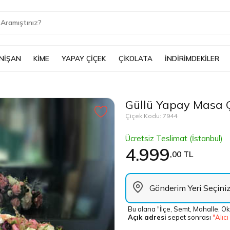
 NİŞAN
KİME
YAPAY ÇİÇEK
ÇİKOLATA
İNDİRİMDEKİLER
Güllü Yapay Masa Ç
Çiçek Kodu: 7944
Ücretsiz Teslimat (İstanbul)
4.999
,00 TL
Bu alana "İlçe, Semt, Mahalle, Ok
Açık adresi
sepet sonrası
"Alıcı