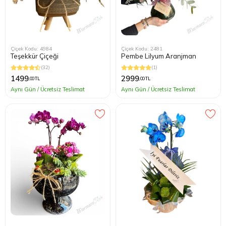
Çiçek Kodu: 4984
Çiçek Kodu: 2481
Teşekkür Çiçeği
Pembe Lilyum Aranjman
(32)
(1)
1499
2999
,00 TL
,00 TL
Aynı Gün / Ücretsiz Teslimat
Aynı Gün / Ücretsiz Teslimat