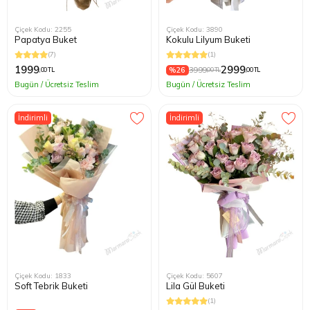
Çiçek Kodu: 2255
Çiçek Kodu: 3890
Papatya Buket
Kokulu Lilyum Buketi
(7)
(1)
1999
2999
%26
3999
,00 TL
,00 TL
,00 TL
Bugün / Ücretsiz Teslim
Bugün / Ücretsiz Teslim
İndirimli
İndirimli
Çiçek Kodu: 1833
Çiçek Kodu: 5607
Soft Tebrik Buketi
Lila Gül Buketi
(1)