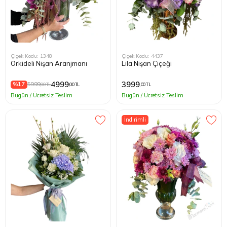
Çiçek Kodu: 1348
Çiçek Kodu: 4437
Orkideli Nişan Aranjmanı
Lila Nişan Çiçeği
4999
3999
%17
5999
,00 TL
,00 TL
,00 TL
Bugün / Ücretsiz Teslim
Bugün / Ücretsiz Teslim
İndirimli