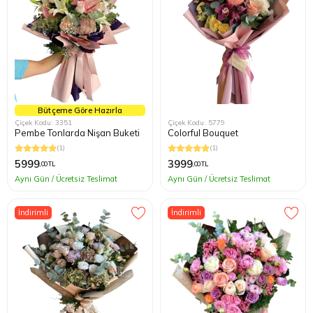
Bütçeme Göre Hazırla
Çiçek Kodu: 3351
Çiçek Kodu: 5779
Pembe Tonlarda Nişan Buketi
Colorful Bouquet
(1)
(1)
5999
3999
,00 TL
,00 TL
Aynı Gün / Ücretsiz Teslimat
Aynı Gün / Ücretsiz Teslimat
İndirimli
İndirimli