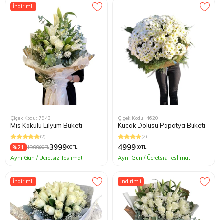
İndirimli
Çiçek Kodu: 7943
Çiçek Kodu: 4620
Mis Kokulu Lilyum Buketi
Kucak Dolusu Papatya Buketi
(2)
(2)
3999
4999
%21
4999
,00 TL
,00 TL
,00 TL
Aynı Gün / Ücretsiz Teslimat
Aynı Gün / Ücretsiz Teslimat
İndirimli
İndirimli