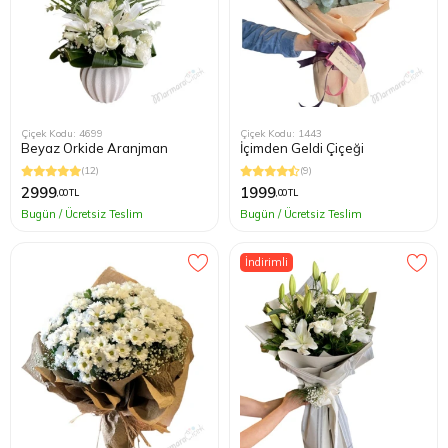
Çiçek Kodu: 4699
Çiçek Kodu: 1443
Beyaz Orkide Aranjman
İçimden Geldi Çiçeği
(12)
(9)
2999
1999
,00 TL
,00 TL
Bugün / Ücretsiz Teslim
Bugün / Ücretsiz Teslim
İndirimli