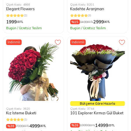
Çiçek Kodu: 4868
Çiçek Kodu: 8201
Elegant Flowers
Kadehte Aranjman
(2)
(3)
1999
2999
%15
3499
,00 TL
,00 TL
,00 TL
Bugün / Ücretsiz Teslim
Bugün / Ücretsiz Teslim
İndirimli
İndirimli
Bütçeme Göre Hazırla
Çiçek Kodu: 3620
Çiçek Kodu: 3744
Kız İsteme Buketi
101 Explorer Kırmızı Gül Buket
(1)
14999
%26
19999
4999
,00 TL
,00 TL
%38
7999
,00 TL
,00 TL