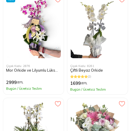
Çiçek Kodu: 2876
Çiçek Kodu: 8261
Mor Orkide ve Lilyumlu Lüks
Çiftli Beyaz Orkide
Çiçek Aranjmanı
(2)
2999
1699
,00 TL
,00 TL
Bugün / Ücretsiz Teslim
Bugün / Ücretsiz Teslim