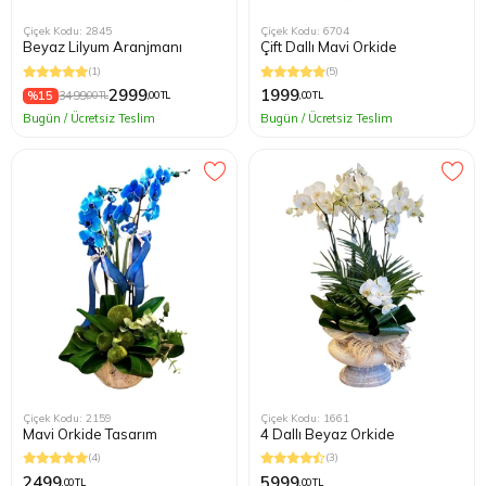
Çiçek Kodu: 2845
Çiçek Kodu: 6704
Beyaz Lilyum Aranjmanı
Çift Dallı Mavi Orkide
(1)
(5)
2999
1999
%15
3499
,00 TL
,00 TL
,00 TL
Bugün / Ücretsiz Teslim
Bugün / Ücretsiz Teslim
Çiçek Kodu: 2159
Çiçek Kodu: 1661
Mavi Orkide Tasarım
4 Dallı Beyaz Orkide
(4)
(3)
2499
5999
,00 TL
,00 TL