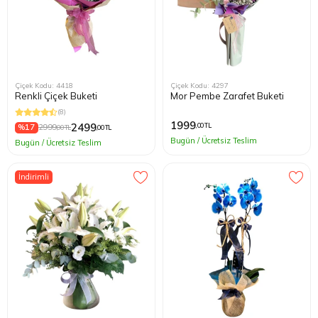
Çiçek Kodu: 4418
Çiçek Kodu: 4297
Renkli Çiçek Buketi
Mor Pembe Zarafet Buketi
(8)
1999
2499
,00 TL
%17
2999
,00 TL
,00 TL
Bugün / Ücretsiz Teslim
Bugün / Ücretsiz Teslim
İndirimli