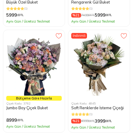
Büyük Özel Buket
Rengarenk Gül Buket
(1)
(1)
5999
5999
%21
7499
,00 TL
,00 TL
,00 TL
Aynı Gün / Ücretsiz Teslimat
Aynı Gün / Ücretsiz Teslimat
İndirimli
Bütçeme Göre Hazırla
Çiçek Kodu: 3762
Çiçek Kodu: 4845
Jumbo Boy Çiçek Buket
Soft Renklerde İsteme Çiçeği
(1)
8999
3999
,00 TL
%21
4999
,00 TL
,00 TL
Aynı Gün / Ücretsiz Teslimat
Aynı Gün / Ücretsiz Teslimat