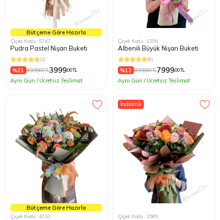
Bütçeme Göre Hazırla
Çiçek Kodu: 5747
Çiçek Kodu: 1296
Pudra Pastel Nişan Buketi
Albenili Büyük Nişan Buketi
(1)
(6)
3999
7999
%21
4999
%12
8999
,00 TL
,00 TL
,00 TL
,00 TL
Aynı Gün / Ücretsiz Teslimat
Aynı Gün / Ücretsiz Teslimat
İndirimli
Bütçeme Göre Hazırla
Çiçek Kodu: 4710
Çiçek Kodu: 3589