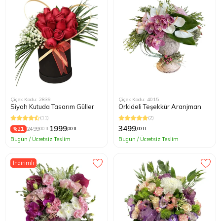
Çiçek Kodu: 2839
Çiçek Kodu: 4015
Siyah Kutuda Tasarım Güller
Orkideli Teşekkür Aranjman
(11)
(2)
1999
3499
%21
2499
,00 TL
,00 TL
,00 TL
Bugün / Ücretsiz Teslim
Bugün / Ücretsiz Teslim
İndirimli