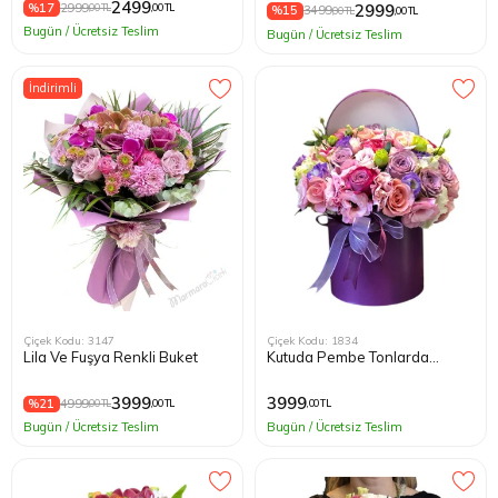
2499
%17
2999
2999
,00 TL
,00 TL
%15
3499
,00 TL
,00 TL
Bugün / Ücretsiz Teslim
Bugün / Ücretsiz Teslim
İndirimli
Çiçek Kodu: 3147
Çiçek Kodu: 1834
Lila Ve Fuşya Renkli Buket
Kutuda Pembe Tonlarda
Çiçekler
3999
3999
%21
4999
,00 TL
,00 TL
,00 TL
Bugün / Ücretsiz Teslim
Bugün / Ücretsiz Teslim