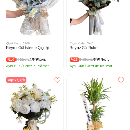
Çiçek Kodu: 2708
Çiçek Kodu: 5040
Beyaz Gül İsteme Çiçeği
Beyaz Gül Buket
4999
3999
%10
5499
%28
5499
,00 TL
,00 TL
,00 TL
,00 TL
Aynı Gün / Ücretsiz Teslimat
Aynı Gün / Ücretsiz Teslimat
Yapay Çiçek