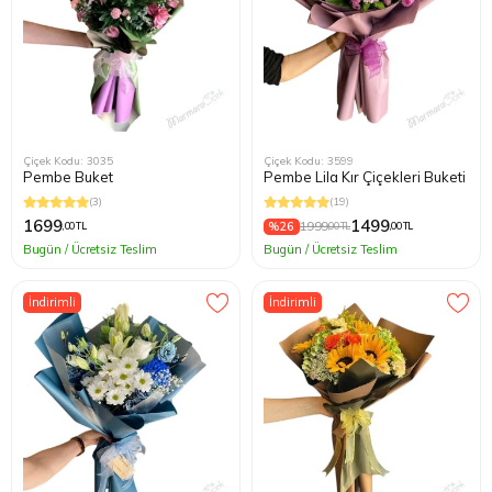
Çiçek Kodu: 3035
Çiçek Kodu: 3599
Pembe Buket
Pembe Lila Kır Çiçekleri Buketi
(3)
(19)
1699
1499
%26
1999
,00 TL
,00 TL
,00 TL
Bugün / Ücretsiz Teslim
Bugün / Ücretsiz Teslim
İndirimli
İndirimli