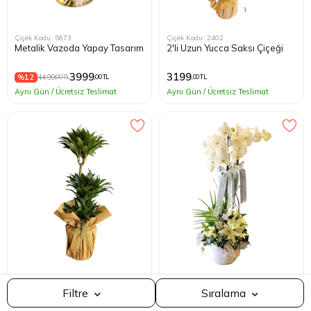
Çiçek Kodu: 5673
Çiçek Kodu: 2402
Metalik Vazoda Yapay Tasarım
2'li Uzun Yucca Saksı Çiçeği
3999
3199
%12
4499
,00 TL
,00 TL
,00 TL
Aynı Gün / Ücretsiz Teslimat
Aynı Gün / Ücretsiz Teslimat
Çok Satılana Göre
Çiçek Kodu: 1364
Çiçek Kodu: 3752
Filtre
Sıralama
Fiyat
3'lü Dracena Compacta
Lilyumlu Orkide
Ucuzdan Pahalıya