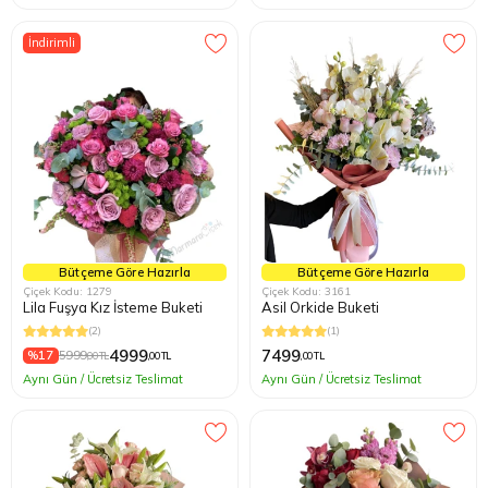
İndirimli
Bütçeme Göre Hazırla
Bütçeme Göre Hazırla
Çiçek Kodu: 1279
Çiçek Kodu: 3161
Lila Fuşya Kız İsteme Buketi
Asil Orkide Buketi
(2)
(1)
4999
7499
%17
5999
,00 TL
,00 TL
,00 TL
Aynı Gün / Ücretsiz Teslimat
Aynı Gün / Ücretsiz Teslimat