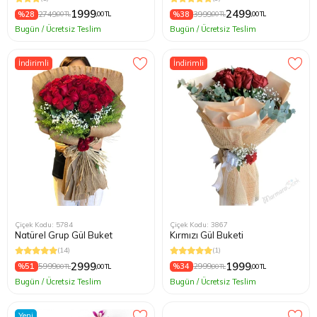
1999
2499
%28
2749
%38
3999
,00 TL
,00 TL
,00 TL
,00 TL
Bugün / Ücretsiz Teslim
Bugün / Ücretsiz Teslim
İndirimli
İndirimli
Çiçek Kodu: 5784
Çiçek Kodu: 3867
Natürel Grup Gül Buket
Kırmızı Gül Buketi
(14)
(1)
2999
1999
%51
5999
%34
2999
,00 TL
,00 TL
,00 TL
,00 TL
Bugün / Ücretsiz Teslim
Bugün / Ücretsiz Teslim
Yeni