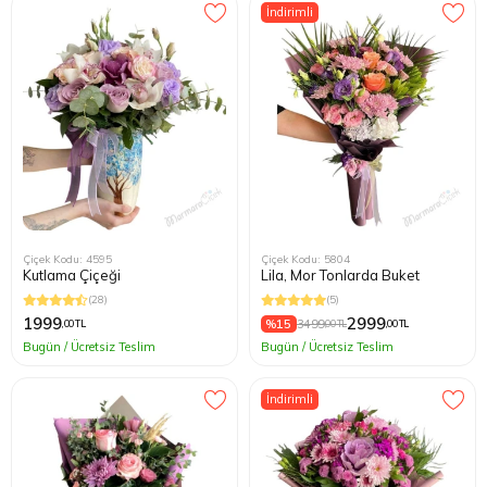
İndirimli
Kağıthane
Küçükçek
Sarıyer Çi
Şişli Çiçek
Zeytinbur
Çiçek Kodu: 4595
Çiçek Kodu: 5804
Kutlama Çiçeği
Lila, Mor Tonlarda Buket
(28)
(5)
1999
2999
%15
3499
,00 TL
,00 TL
,00 TL
Bugün / Ücretsiz Teslim
Bugün / Ücretsiz Teslim
İndirimli