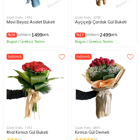
Çiçek Kodu: 1451
Çiçek Kodu: 1058
Mavi Beyaz Asalet Buketi
Ayçiçeği Çardak Gül Buketi
1499
2499
%26
1999
%17
2999
,00 TL
,00 TL
,00 TL
,00 TL
Bugün / Ücretsiz Teslim
Bugün / Ücretsiz Teslim
İndirimli
İndirimli
Çiçek Kodu: 7162
Çiçek Kodu: 4681
İthal Kırmızı Gül Buketi
Kırmızı Gül Demeti
(1)
(3)