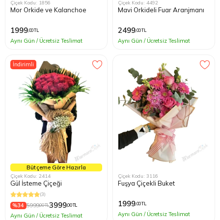
Çiçek Kodu: 1856
Çiçek Kodu: 4492
Mor Orkide ve Kalanchoe
Mavi Orkideli Fuar Aranjmanı
1999
2499
,00 TL
,00 TL
Aynı Gün / Ücretsiz Teslimat
Aynı Gün / Ücretsiz Teslimat
İndirimli
Bütçeme Göre Hazırla
Çiçek Kodu: 2414
Çiçek Kodu: 3116
Gül İsteme Çiçeği
Fuşya Çiçekli Buket
(3)
1999
3999
,00 TL
%34
5999
,00 TL
,00 TL
Aynı Gün / Ücretsiz Teslimat
Aynı Gün / Ücretsiz Teslimat