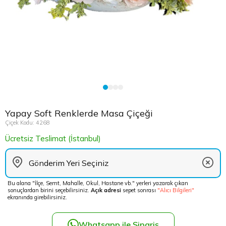
Çikolata Tepsisi ve Şekerlik
Avukata Çiçek
Kuru Çiçek
Düğün Çiç
Şans Bamb
Sancaktep
Beylikdüz
Nişan Masa Süsleme
Yapay Ağaçlar
Cenaze Çe
Tuzla Çiçe
Beyoğlu Ç
Düğün & Nikah Organizasyon
Açılış Çiçe
Ümraniye 
Büyükcek
Gelin Çiçe
Üsküdar Ç
Esenler Çi
Yapay Soft Renklerde Masa Çiçeği
Fuar Çiçek
Esenyurt 
Çiçek Kodu: 4268
Ücretsiz Teslimat (İstanbul)
Gelin Ara
Eyüp Çiçe
Vip Çiçekl
Fatih Çiçe
Bu alana "İlçe, Semt, Mahalle, Okul, Hastane vb." yerleri yazarak çıkan
sonuçlardan birini seçebilirsiniz.
Açık adresi
sepet sonrası
"Alıcı Bilgileri"
Gaziosma
ekranında girebilirsiniz.
Güngören 
Whatsapp ile Sipariş