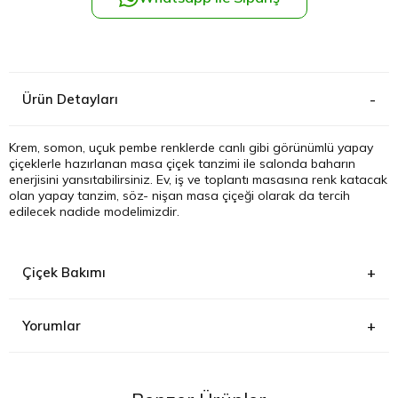
Kağıthane
Küçükçek
Ürün Detayları
Sarıyer Çi
Krem, somon, uçuk pembe renklerde canlı gibi görünümlü yapay
çiçeklerle hazırlanan masa çiçek tanzimi ile salonda baharın
Şişli Çiçek
enerjisini yansıtabilirsiniz. Ev, iş ve toplantı masasına renk katacak
olan yapay tanzim, söz- nişan masa çiçeği olarak da tercih
edilecek nadide modelimizdir.
Zeytinbur
Çiçek Bakımı
Yorumlar
Yapay çiçeklerin belli aralıklarla tozunu almak yeterlidir. Nemli
bezle, ıslak mendille de çiçeklerin tozu alınmaktadır.