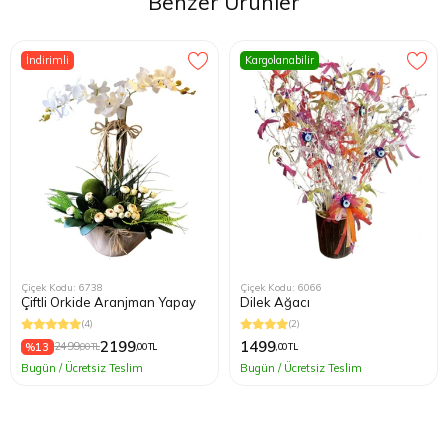
Benzer Ürünler
İndirimli
Kargolanabilir
Çiçek Kodu: 6738
Çiçek Kodu: 6066
Çiftli Orkide Aranjman Yapay
Dilek Ağacı
(4)
(2)
2199
1499
%13
2499
,00 TL
,00 TL
,00 TL
Bugün / Ücretsiz Teslim
Bugün / Ücretsiz Teslim