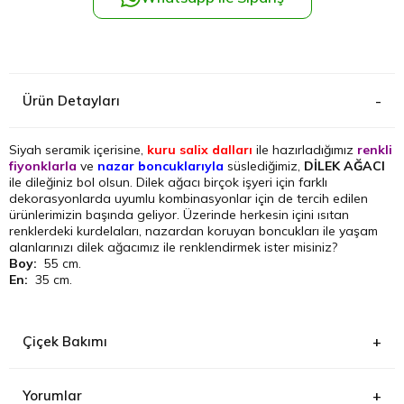
Kağıthane
Küçükçek
Ürün Detayları
Sarıyer Çi
Siyah seramik içerisine,
kuru salix dalları
ile hazırladığımız
renkli
fiyonklarla
ve
nazar boncuklarıyla
süslediğimiz,
DİLEK AĞACI
Şişli Çiçek
ile dileğiniz bol olsun. Dilek ağacı birçok işyeri için farklı
dekorasyonlarda uyumlu kombinasyonlar için de tercih edilen
ürünlerimizin başında geliyor. Üzerinde herkesin içini ısıtan
Zeytinbur
renklerdeki kurdelaları, nazardan koruyan boncukları ile yaşam
alanlarınızı dilek ağacımız ile renklendirmek ister misiniz?
Boy:
55 cm.
En:
35 cm.
Çiçek Bakımı
Yorumlar