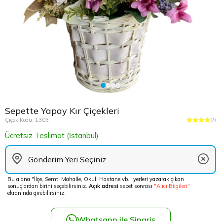
Çikolata Tepsisi ve Şekerlik
Avukata Çiçek
Kuru Çiçek
Düğün Çiç
Şans Bamb
Sancaktep
Beylikdüz
Nişan Masa Süsleme
Yapay Ağaçlar
Cenaze Çe
Tuzla Çiçe
Beyoğlu Ç
Düğün & Nikah Organizasyon
Açılış Çiçe
Ümraniye 
Büyükcek
Gelin Çiçe
Üsküdar Ç
Esenler Çi
Sepette Yapay Kır Çiçekleri
Fuar Çiçek
Esenyurt 
Çiçek Kodu: 1303
(2)
Ücretsiz Teslimat (İstanbul)
Gelin Ara
Eyüp Çiçe
Vip Çiçekl
Fatih Çiçe
Bu alana "İlçe, Semt, Mahalle, Okul, Hastane vb." yerleri yazarak çıkan
sonuçlardan birini seçebilirsiniz.
Açık adresi
sepet sonrası
"Alıcı Bilgileri"
Gaziosma
ekranında girebilirsiniz.
Güngören 
Whatsapp ile Sipariş