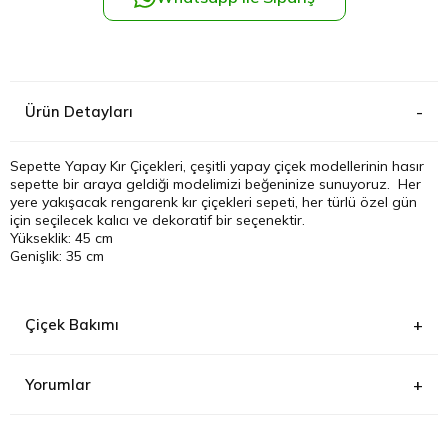
Kağıthane
Küçükçek
Ürün Detayları
Sarıyer Çi
Sepette Yapay Kır Çiçekleri, çeşitli yapay çiçek modellerinin hasır
sepette bir araya geldiği modelimizi beğeninize sunuyoruz. Her
Şişli Çiçek
yere yakışacak rengarenk kır çiçekleri sepeti, her türlü özel gün
için seçilecek kalıcı ve dekoratif bir seçenektir.
Yükseklik: 45 cm
Zeytinbur
Genişlik: 35 cm
Çiçek Bakımı
Yorumlar
E***** K*****
(15.10.2025)