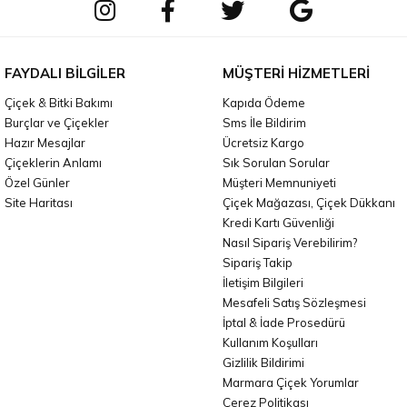
FAYDALI BILGILER
MÜŞTERI HIZMETLERI
Çiçek & Bitki Bakımı
Kapıda Ödeme
Burçlar ve Çiçekler
Sms İle Bildirim
Hazır Mesajlar
Ücretsiz Kargo
Çiçeklerin Anlamı
Sık Sorulan Sorular
Özel Günler
Müşteri Memnuniyeti
Site Haritası
Çiçek Mağazası, Çiçek Dükkanı
Kredi Kartı Güvenliği
Nasıl Sipariş Verebilirim?
Sipariş Takip
İletişim Bilgileri
Mesafeli Satış Sözleşmesi
İptal & İade Prosedürü
Kullanım Koşulları
Gizlilik Bildirimi
Marmara Çiçek Yorumlar
Çerez Politikası