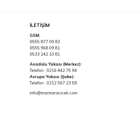
İLETIŞIM
GSM:
0555 877 09 83
0555 968 09 81
0533 242 10 81
Anadolu Yakası (Merkez):
Telefon :
0216 442 75 94
Avrupa Yakası (Şube):
Telefon :
0212 567 23 58
info@marmaracicek.com