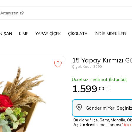
 NİŞAN
KİME
YAPAY ÇİÇEK
ÇİKOLATA
İNDİRİMDEKİLER
15 Yapay Kırmızı G
Çiçek Kodu: 3290
Ücretsiz Teslimat (İstanbul)
1.599
,00 TL
Bu alana "İlçe, Semt, Mahalle, Ok
Açık adresi
sepet sonrası
"Alıcı