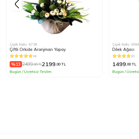
Çiçek Kodu: 6738
Çiçek Kodu: 606
Çiftli Orkide Aranjman Yapay
Dilek Ağacı
(4)
(2)
2199
1499
2499
%13
,00 TL
,00 TL
,00 TL
Bugün / Ücretsiz Teslim
Bugün / Ücrets