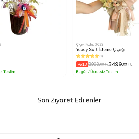
6
Çiçek Kodu: 3629
Yapay Soft İsteme Çiçeği
(1)
3499
3999
%13
,00 TL
,00 TL
iz Teslim
Bugün / Ücretsiz Teslim
Son Ziyaret Edilenler