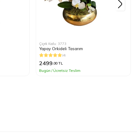
Çiçek Kodu: 3773
Yapay Orkideli Tasarım
(4)
2499
,00 TL
Bugün / Ücretsiz Teslim