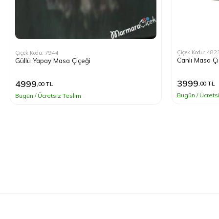
Çiçek Kodu: 482
Çiçek Kodu: 7944
Canlı Masa Çi
Güllü Yapay Masa Çiçeği
3999
4999
,00 TL
,00 TL
Bugün / Ücrets
Bugün / Ücretsiz Teslim