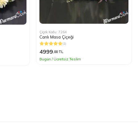
Çiçek Kodu: 7264
Canlı Masa Çiçeği
(1)
4999
,00 TL
Bugün / Ücretsiz Teslim