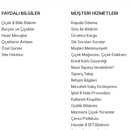
FAYDALI BILGILER
MÜŞTERI HIZMETLERI
Çiçek & Bitki Bakımı
Kapıda Ödeme
Burçlar ve Çiçekler
Sms İle Bildirim
Hazır Mesajlar
Ücretsiz Kargo
Çiçeklerin Anlamı
Sık Sorulan Sorular
Özel Günler
Müşteri Memnuniyeti
Site Haritası
Çiçek Mağazası, Çiçek Dükkanı
Kredi Kartı Güvenliği
Nasıl Sipariş Verebilirim?
Sipariş Takip
İletişim Bilgileri
Mesafeli Satış Sözleşmesi
İptal & İade Prosedürü
Kullanım Koşulları
Gizlilik Bildirimi
Marmara Çiçek Yorumlar
Çerez Politikası
Havale & EFT Bildirimi