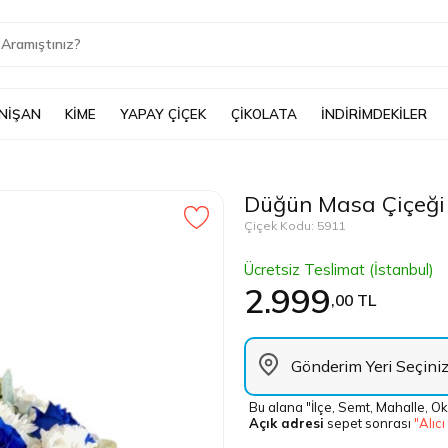
 NİŞAN
KİME
YAPAY ÇİÇEK
ÇİKOLATA
İNDİRİMDEKİLER
Düğün Masa Çiçeği
Çiçek Kodu: 5911
Ücretsiz Teslimat (İstanbul)
2.999
,00 TL
Bu alana "İlçe, Semt, Mahalle, Ok
Açık adresi
sepet sonrası
"Alıcı