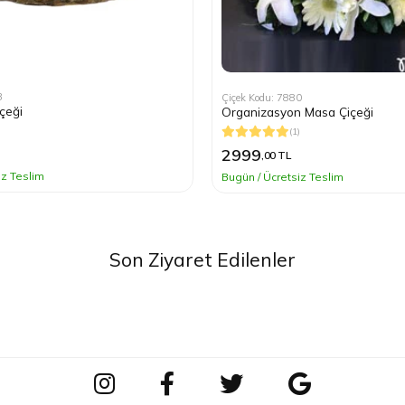
3
Çiçek Kodu: 7880
çeği
Organizasyon Masa Çiçeği
(1)
2999
,00 TL
iz Teslim
Bugün / Ücretsiz Teslim
Son Ziyaret Edilenler