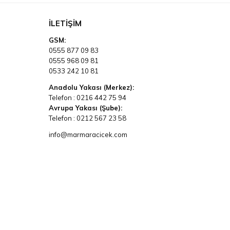
İLETIŞIM
GSM:
0555 877 09 83
0555 968 09 81
0533 242 10 81
Anadolu Yakası (Merkez):
Telefon :
0216 442 75 94
Avrupa Yakası (Şube):
Telefon :
0212 567 23 58
info@marmaracicek.com