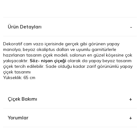
Kağıthane
Ürün Detayları
Küçükçek
Sarıyer Çi
Dekoratif cam vazo içerisinde gerçek gibi görünen yapay
manolya, beyaz okaliptus dalları ve uyumlu garnitürlerle
hazırlanan tasarım çiçek modeli, salonun en güzel köşesine çok
Şişli Çiçek
yakışacaktır.
Söz- nişan çiçeği
olarak da yapay beyaz tasarım
çiçek tercih edilebilir. Sade olduğu kadar zarif görünümlü yapay
çiçek tasarımı
Zeytinbur
Yükseklik: 65 cm
Çiçek Bakımı
Yorumlar