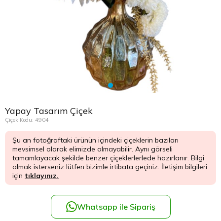
Çikolata Tepsisi ve Şekerlik
Avukata Çiçek
Kuru Çiçek
Düğün Çiç
Şans Bamb
Sancaktep
Beylikdüz
Nişan Masa Süsleme
Yapay Ağaçlar
Cenaze Çe
Tuzla Çiçe
Beyoğlu Ç
Düğün & Nikah Organizasyon
Açılış Çiçe
Ümraniye 
Büyükcek
Gelin Çiçe
Üsküdar Ç
Esenler Çi
Yapay Tasarım Çiçek
Fuar Çiçek
Esenyurt 
Çiçek Kodu: 4904
Şu an fotoğraftaki ürünün içindeki çiçeklerin bazıları
Gelin Ara
Eyüp Çiçe
mevsimsel olarak elimizde olmayabilir. Aynı görseli
tamamlayacak şekilde benzer çiçeklerlerlede hazırlanır. Bilgi
Vip Çiçekl
Fatih Çiçe
almak isterseniz lütfen bizimle irtibata geçiniz. İletişim bilgileri
için
tıklayınız.
Gaziosma
Whatsapp ile Sipariş
Güngören 