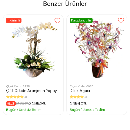
Benzer Ürünler
İndirimli
Kargolanabilir
Çiçek Kodu: 6738
Çiçek Kodu: 6066
Çiftli Orkide Aranjman Yapay
Dilek Ağacı
(4)
(2)
2199
1499
%13
2499
,00 TL
,00 TL
,00 TL
Bugün / Ücretsiz Teslim
Bugün / Ücretsiz Teslim