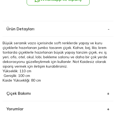
Kağıthane
Küçükçek
Ürün Detayları
Sarıyer Çi
Büyük seramik vazo içerisinde soft renklerde yapay ve kuru
çiçeklerle hazırlanan jumbo tasarım çiçek. Kahve, bej, lila, krem
Şişli Çiçek
tonlarda çiçeklerle hazırlanan büyük yapay tanzim çiçek, ev, iş
yeri, ofis, otel, okul, lobi, bekleme salonu ve daha bir çok yerde
dekorasyonu güzelleştirmek için kullanılır. Not Kaidesiz olarak
Zeytinbur
sipariş vermek için iletişim kurabilirsiniz.
Yükseklik: 110 cm
Genişlik: 100 cm
Kaide Yüksekliği: 80 cm
Çiçek Bakımı
Yorumlar