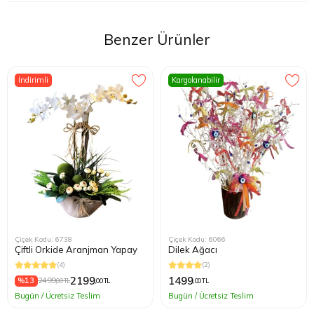
Benzer Ürünler
İndirimli
Kargolanabilir
Çiçek Kodu: 6738
Çiçek Kodu: 6066
Çiftli Orkide Aranjman Yapay
Dilek Ağacı
(4)
(2)
2199
1499
%13
2499
,00 TL
,00 TL
,00 TL
Bugün / Ücretsiz Teslim
Bugün / Ücretsiz Teslim