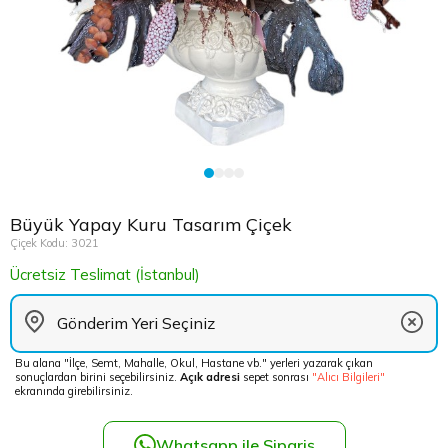
Çikolata Tepsisi ve Şekerlik
Avukata Çiçek
Kuru Çiçek
Düğün Çiç
Şans Bamb
Sancaktep
Beylikdüz
Nişan Masa Süsleme
Yapay Ağaçlar
Cenaze Çe
Tuzla Çiçe
Beyoğlu Ç
Düğün & Nikah Organizasyon
Açılış Çiçe
Ümraniye 
Büyükcek
Gelin Çiçe
Üsküdar Ç
Esenler Çi
Büyük Yapay Kuru Tasarım Çiçek
Fuar Çiçek
Esenyurt 
Çiçek Kodu: 3021
Ücretsiz Teslimat (İstanbul)
Gelin Ara
Eyüp Çiçe
Vip Çiçekl
Fatih Çiçe
Bu alana "İlçe, Semt, Mahalle, Okul, Hastane vb." yerleri yazarak çıkan
sonuçlardan birini seçebilirsiniz.
Açık adresi
sepet sonrası
"Alıcı Bilgileri"
Gaziosma
ekranında girebilirsiniz.
Güngören 
Whatsapp ile Sipariş