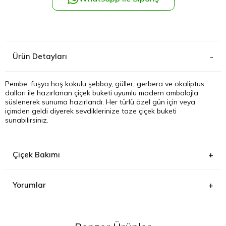
Kağıthane
Küçükçek
Ürün Detayları
Sarıyer Çi
Pembe, fuşya hoş kokulu şebboy, güller, gerbera ve okaliptus
dalları ile hazırlanan çiçek buketi uyumlu modern ambalajla
Şişli Çiçek
süslenerek sunuma hazırlandı. Her türlü özel gün için veya
içimden geldi diyerek sevdiklerinize taze çiçek buketi
sunabilirsiniz.
Zeytinbur
Çiçek Bakımı
Yorumlar
Buketin ambalajını çıkararak çiçekleri su dolu vazoya
koyabilirsiniz. Vazodaki suyu 2-3 gün aralıklarla yenilediğinizde
çiçekleriniz daha uzun süre canlı kalacaktır.