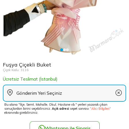
Çikolata Tepsisi ve Şekerlik
Avukata Çiçek
Kuru Çiçek
Düğün Çiç
Şans Bamb
Sancaktep
Beylikdüz
Nişan Masa Süsleme
Yapay Ağaçlar
Cenaze Çe
Tuzla Çiçe
Beyoğlu Ç
Düğün & Nikah Organizasyon
Açılış Çiçe
Ümraniye 
Büyükcek
Gelin Çiçe
Üsküdar Ç
Esenler Çi
Fuşya Çiçekli Buket
Fuar Çiçek
Esenyurt 
Çiçek Kodu: 3116
Ücretsiz Teslimat (İstanbul)
Gelin Ara
Eyüp Çiçe
Vip Çiçekl
Fatih Çiçe
Bu alana "İlçe, Semt, Mahalle, Okul, Hastane vb." yerleri yazarak çıkan
sonuçlardan birini seçebilirsiniz.
Açık adresi
sepet sonrası
"Alıcı Bilgileri"
Gaziosma
ekranında girebilirsiniz.
Güngören 
Whatsapp ile Sipariş