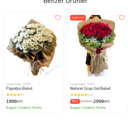
Benzer Ürünler
İndirimli
Çiçek Kodu: 2255
Çiçek Kodu: 5784
Papatya Buket
Natürel Grup Gül Buket
(7)
(14)
1999
2999
%51
5999
,00 TL
,00 TL
,00 TL
Bugün / Ücretsiz Teslim
Bugün / Ücretsiz Teslim