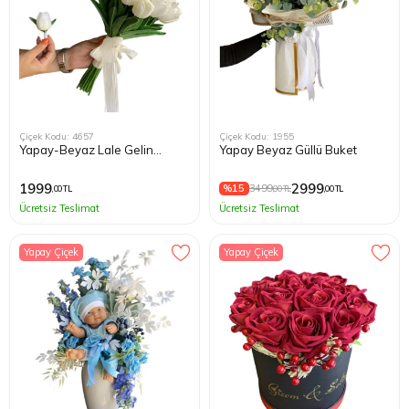
Çiçek Kodu: 4657
Çiçek Kodu: 1955
Yapay-Beyaz Lale Gelin
Yapay Beyaz Güllü Buket
Buketi
1999
2999
%15
3499
,00 TL
,00 TL
,00 TL
Ücretsiz Teslimat
Ücretsiz Teslimat
Yapay Çiçek
Yapay Çiçek