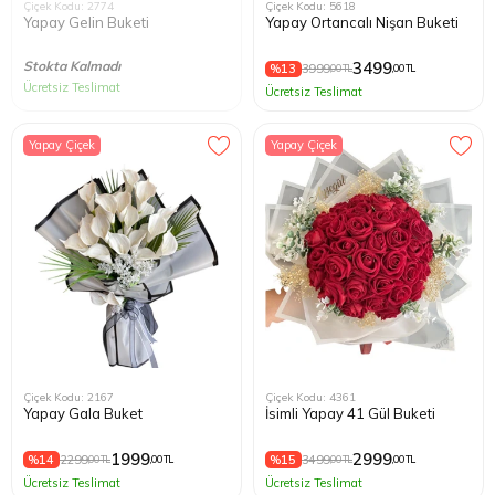
Çiçek Kodu: 2774
Çiçek Kodu: 5618
Yapay Gelin Buketi
Yapay Ortancalı Nişan Buketi
Stokta Kalmadı
3499
%13
3999
,00 TL
,00 TL
Ücretsiz Teslimat
Ücretsiz Teslimat
Yapay Çiçek
Yapay Çiçek
Çiçek Kodu: 2167
Çiçek Kodu: 4361
Yapay Gala Buket
İsimli Yapay 41 Gül Buketi
1999
2999
%14
2299
%15
3499
,00 TL
,00 TL
,00 TL
,00 TL
Ücretsiz Teslimat
Ücretsiz Teslimat