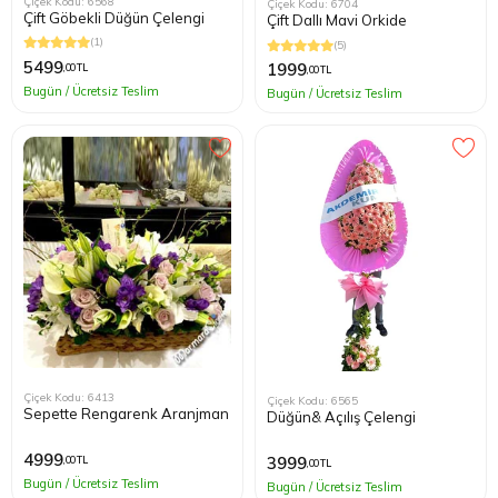
Çiçek Kodu: 6568
Çiçek Kodu: 6704
Çift Göbekli Düğün Çelengi
Çift Dallı Mavi Orkide
(1)
(5)
5499
1999
,00 TL
,00 TL
Bugün / Ücretsiz Teslim
Bugün / Ücretsiz Teslim
Çiçek Kodu: 6413
Çiçek Kodu: 6565
Sepette Rengarenk Aranjman
Düğün& Açılış Çelengi
4999
3999
,00 TL
,00 TL
Bugün / Ücretsiz Teslim
Bugün / Ücretsiz Teslim