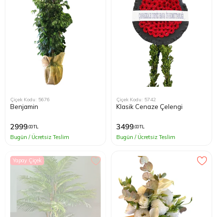
Çiçek Kodu: 5676
Çiçek Kodu: 5742
Benjamin
Klasik Cenaze Çelengi
2999
3499
,00 TL
,00 TL
Bugün / Ücretsiz Teslim
Bugün / Ücretsiz Teslim
Yapay Çiçek