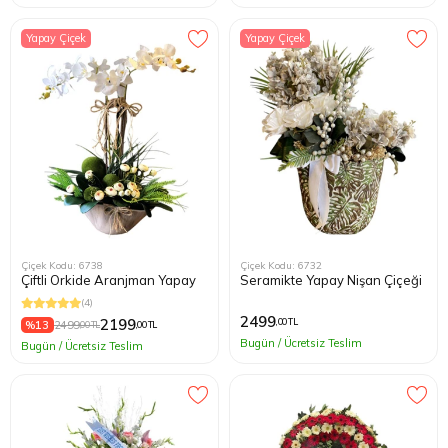
Yapay Çiçek
Yapay Çiçek
Çiçek Kodu: 6738
Çiçek Kodu: 6732
Çiftli Orkide Aranjman Yapay
Seramikte Yapay Nişan Çiçeği
(4)
2499
2199
,00 TL
%13
2499
,00 TL
,00 TL
Bugün / Ücretsiz Teslim
Bugün / Ücretsiz Teslim