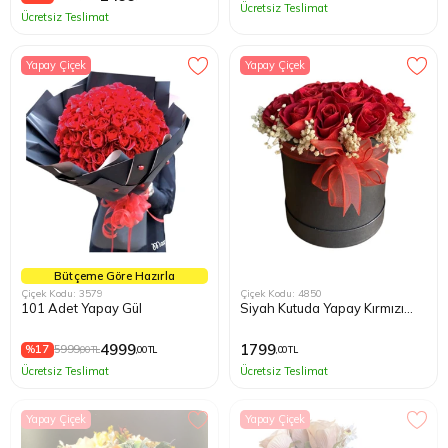
Ücretsiz Teslimat
Ücretsiz Teslimat
Yapay Çiçek
Yapay Çiçek
Bütçeme Göre Hazırla
Çiçek Kodu: 3579
Çiçek Kodu: 4850
101 Adet Yapay Gül
Siyah Kutuda Yapay Kırmızı
Güller
4999
1799
%17
5999
,00 TL
,00 TL
,00 TL
Ücretsiz Teslimat
Ücretsiz Teslimat
Yapay Çiçek
Yapay Çiçek