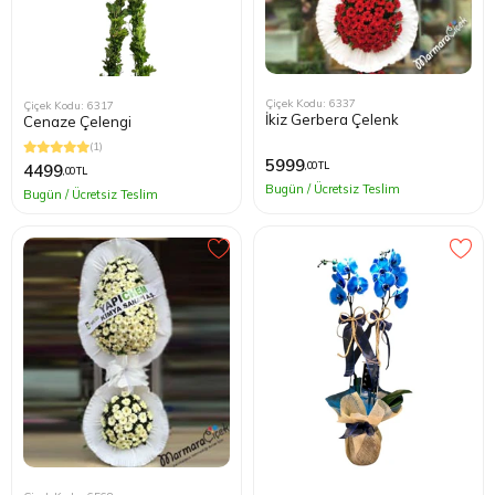
Çiçek Kodu: 6337
Çiçek Kodu: 6317
İkiz Gerbera Çelenk
Cenaze Çelengi
(1)
5999
,00 TL
4499
,00 TL
Bugün / Ücretsiz Teslim
Bugün / Ücretsiz Teslim