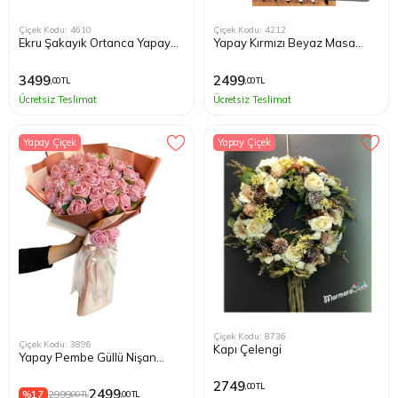
Çiçek Kodu: 4610
Çiçek Kodu: 4212
Ekru Şakayık Ortanca Yapay
Yapay Kırmızı Beyaz Masa
Tasarım Çiçek
Çiçeği
3499
2499
,00 TL
,00 TL
Ücretsiz Teslimat
Ücretsiz Teslimat
Yapay Çiçek
Yapay Çiçek
Çiçek Kodu: 8736
Çiçek Kodu: 3896
Kapı Çelengi
Yapay Pembe Güllü Nişan
Buketi
2749
,00 TL
2499
%17
2999
,00 TL
,00 TL