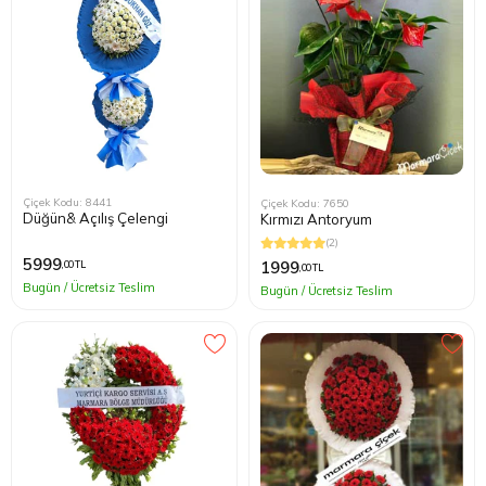
Çiçek Kodu: 8441
Çiçek Kodu: 7650
Düğün& Açılış Çelengi
Kırmızı Antoryum
(2)
5999
1999
,00 TL
,00 TL
Bugün / Ücretsiz Teslim
Bugün / Ücretsiz Teslim