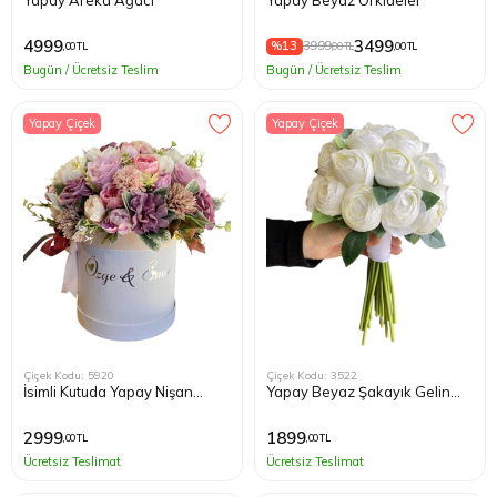
4999
3499
%13
3999
,00 TL
,00 TL
,00 TL
Bugün / Ücretsiz Teslim
Bugün / Ücretsiz Teslim
Yapay Çiçek
Yapay Çiçek
Çiçek Kodu: 5920
Çiçek Kodu: 3522
İsimli Kutuda Yapay Nişan
Yapay Beyaz Şakayık Gelin
Çiçeği
Buketi
2999
1899
,00 TL
,00 TL
Ücretsiz Teslimat
Ücretsiz Teslimat