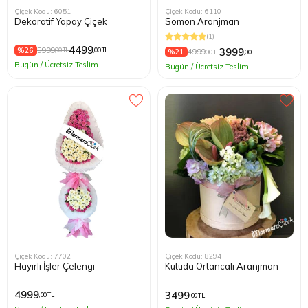
Çiçek Kodu: 6051
Çiçek Kodu: 6110
Dekoratif Yapay Çiçek
Somon Aranjman
(1)
4499
%26
5999
3999
,00 TL
,00 TL
%21
4999
,00 TL
,00 TL
Bugün / Ücretsiz Teslim
Bugün / Ücretsiz Teslim
Çiçek Kodu: 7702
Çiçek Kodu: 8294
Hayırlı İşler Çelengi
Kutuda Ortancalı Aranjman
4999
3499
,00 TL
,00 TL