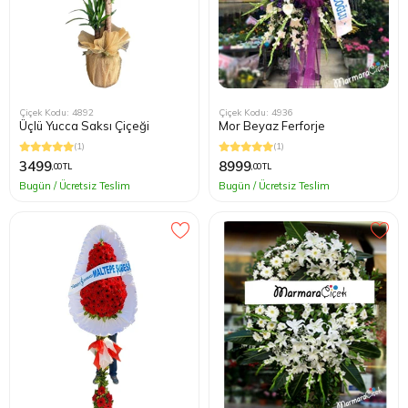
Çiçek Kodu: 4892
Çiçek Kodu: 4936
Üçlü Yucca Saksı Çiçeği
Mor Beyaz Ferforje
(1)
(1)
3499
8999
,00 TL
,00 TL
Bugün / Ücretsiz Teslim
Bugün / Ücretsiz Teslim