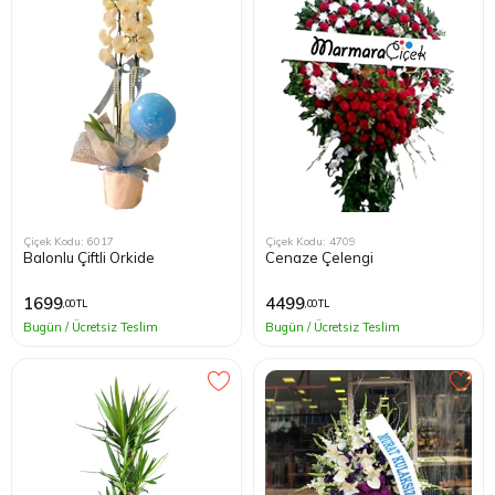
Kağıthane
Küçükçek
Sarıyer Çi
Şişli Çiçek
Çiçek Kodu: 6017
Çiçek Kodu: 4709
Balonlu Çiftli Orkide
Cenaze Çelengi
Zeytinbur
1699
4499
,00 TL
,00 TL
Bugün / Ücretsiz Teslim
Bugün / Ücretsiz Teslim