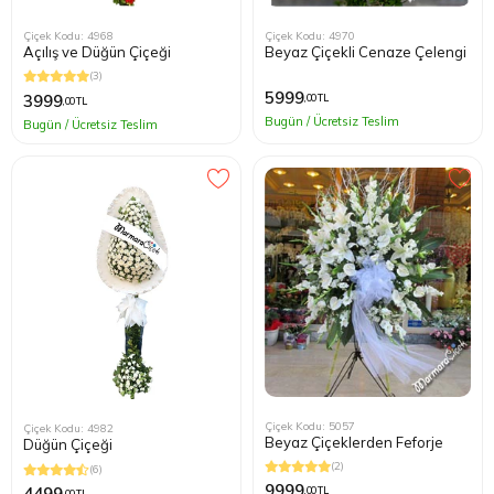
Çiçek Kodu: 4968
Çiçek Kodu: 4970
Açılış ve Düğün Çiçeği
Beyaz Çiçekli Cenaze Çelengi
(3)
5999
3999
,00 TL
,00 TL
Bugün / Ücretsiz Teslim
Bugün / Ücretsiz Teslim
Çiçek Kodu: 5057
Çiçek Kodu: 4982
Beyaz Çiçeklerden Feforje
Düğün Çiçeği
(2)
(6)
9999
4499
,00 TL
,00 TL