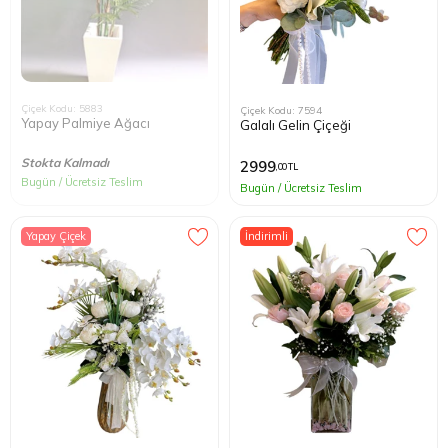
Çiçek Kodu: 5883
Çiçek Kodu: 7594
Yapay Palmiye Ağacı
Galalı Gelin Çiçeği
Stokta Kalmadı
2999
,00 TL
Bugün / Ücretsiz Teslim
Bugün / Ücretsiz Teslim
Yapay Çiçek
İndirimli