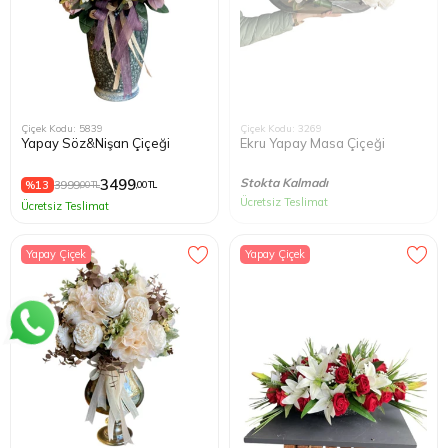
Çiçek Kodu: 5839
Çiçek Kodu: 3269
Yapay Söz&Nişan Çiçeği
Ekru Yapay Masa Çiçeği
3499
Stokta Kalmadı
%13
3999
,00 TL
,00 TL
Ücretsiz Teslimat
Ücretsiz Teslimat
Yapay Çiçek
Yapay Çiçek