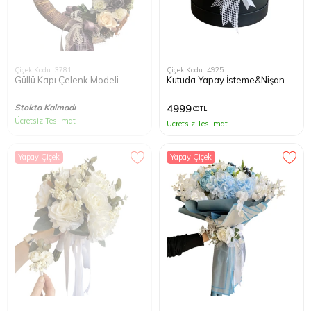
Çiçek Kodu: 3781
Çiçek Kodu: 4925
Güllü Kapı Çelenk Modeli
Kutuda Yapay İsteme&Nişan
Çiçeği
Stokta Kalmadı
4999
,00 TL
Ücretsiz Teslimat
Ücretsiz Teslimat
Yapay Çiçek
Yapay Çiçek