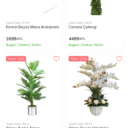
Çiçek Kodu: 6726
Çiçek Kodu: 6603
Kırmızı Beyaz Masa Aranjmanı
Cenaze Çelengi
2699
4499
,00 TL
,00 TL
Bugün / Ücretsiz Teslim
Bugün / Ücretsiz Teslim
Yapay Çiçek
Yapay Çiçek
Çiçek Kodu: 6611
Çiçek Kodu: 6633
Yapay Areka Ağacı
Yapay Beyaz Orkideler