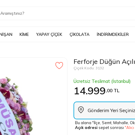
 NİŞAN
KİME
YAPAY ÇİÇEK
ÇİKOLATA
İNDİRİMDEKİLER
Ferforje Düğün Açılı
Çiçek Kodu: 3132
Ücretsiz Teslimat (İstanbul)
14.999
,00 TL
Bu alana "İlçe, Semt, Mahalle, Ok
Açık adresi
sepet sonrası
"Alıcı