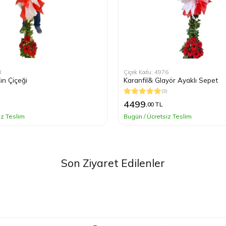
8
Çiçek Kodu: 4976
ün Çiçeği
Karanfil& Glayör Ayaklı Sepet
)
(3)
4499
,00 TL
iz Teslim
Bugün / Ücretsiz Teslim
Son Ziyaret Edilenler