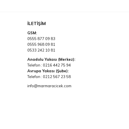
İLETIŞIM
GSM:
0555 877 09 83
0555 968 09 81
0533 242 10 81
Anadolu Yakası (Merkez):
Telefon :
0216 442 75 94
Avrupa Yakası (Şube):
Telefon :
0212 567 23 58
info@marmaracicek.com