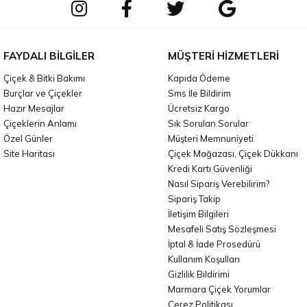
FAYDALI BILGILER
MÜŞTERI HIZMETLERI
Çiçek & Bitki Bakımı
Kapıda Ödeme
Burçlar ve Çiçekler
Sms İle Bildirim
Hazır Mesajlar
Ücretsiz Kargo
Çiçeklerin Anlamı
Sık Sorulan Sorular
Özel Günler
Müşteri Memnuniyeti
Site Haritası
Çiçek Mağazası, Çiçek Dükkanı
Kredi Kartı Güvenliği
Nasıl Sipariş Verebilirim?
Sipariş Takip
İletişim Bilgileri
Mesafeli Satış Sözleşmesi
İptal & İade Prosedürü
Kullanım Koşulları
Gizlilik Bildirimi
Marmara Çiçek Yorumlar
Çerez Politikası