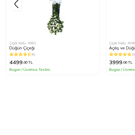
Çiçek Kodu: 4982
Çiçek Kodu: 496
Düğün Çiçeği
Açılış ve Düğ
(6)
(3
4499
3999
,00 TL
,00 TL
Bugün / Ücretsiz Teslim
Bugün / Ücrets