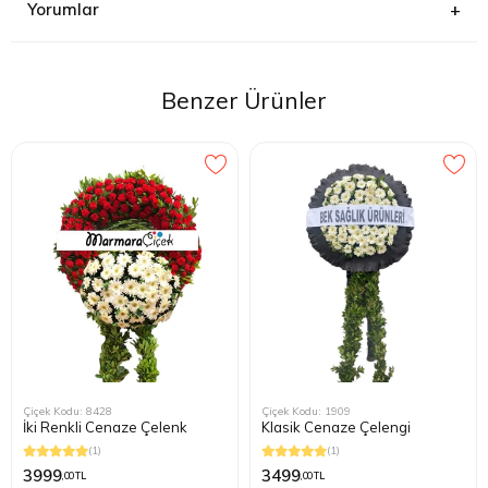
Yorumlar
Benzer Ürünler
Çiçek Kodu: 8428
Çiçek Kodu: 1909
İki Renkli Cenaze Çelenk
Klasik Cenaze Çelengi
(1)
(1)
3999
3499
,00 TL
,00 TL