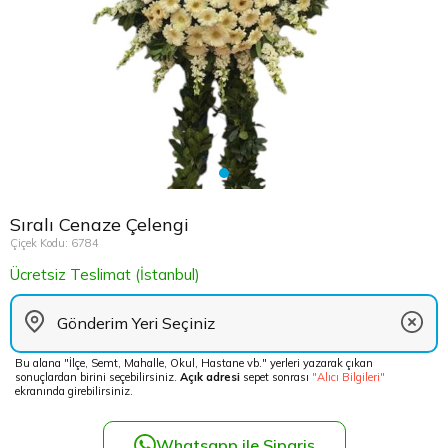
Çikolata Tepsisi ve Şekerlik
Avukata Çiçek
Kuru Çiçek
Düğün Çiç
Şans Bamb
Sancaktep
Beylikdüz
Nişan Masa Süsleme
Yapay Ağaçlar
Cenaze Çe
Tuzla Çiçe
Beyoğlu Ç
Düğün & Nikah Organizasyon
Açılış Çiçe
Ümraniye 
Büyükcek
Gelin Çiçe
Üsküdar Ç
Esenler Çi
Sıralı Cenaze Çelengi
Fuar Çiçek
Esenyurt 
Çiçek Kodu: 6784
Ücretsiz Teslimat (İstanbul)
Gelin Ara
Eyüp Çiçe
Vip Çiçekl
Fatih Çiçe
Bu alana "İlçe, Semt, Mahalle, Okul, Hastane vb." yerleri yazarak çıkan
sonuçlardan birini seçebilirsiniz.
Açık adresi
sepet sonrası
"Alıcı Bilgileri"
Gaziosma
ekranında girebilirsiniz.
Güngören 
Whatsapp ile Sipariş