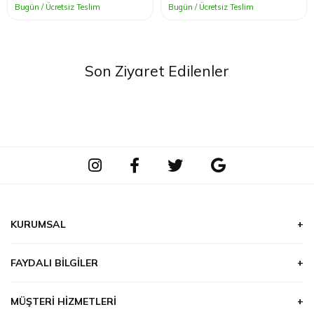
Bugün / Ücretsiz Teslim
Bugün / Ücretsiz Teslim
Son Ziyaret Edilenler
KURUMSAL
Hakkımızda
FAYDALI BILGILER
Hizmetlerimiz
Çiçek & Bitki Bakımı
Ödeme
MÜŞTERI HIZMETLERI
Burçlar ve Çiçekler