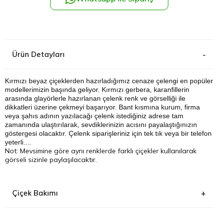
Kağıthane
Küçükçek
Ürün Detayları
Sarıyer Çi
Kırmızı beyaz çiçeklerden hazırladığımız cenaze çelengi en popüler
modellerimizin başında geliyor. Kırmızı gerbera, karanfillerin
Şişli Çiçek
arasında glayörlerle hazırlanan çelenk renk ve görselliği ile
dikkatleri üzerine çekmeyi başarıyor. Bant kısmına kurum, firma
Zeytinbur
veya şahıs adının yazılacağı çelenk istediğiniz adrese tam
zamanında ulaştırılarak, sevdiklerinizin acısını payalaştığınızın
göstergesi olacaktır. Çelenk siparişleriniz için tek tık veya bir telefon
yeterli....
Not: Mevsimine göre aynı renklerde farklı çiçekler kullanılarak
görseli sizinle paylaşılacaktır.
Çiçek Bakımı