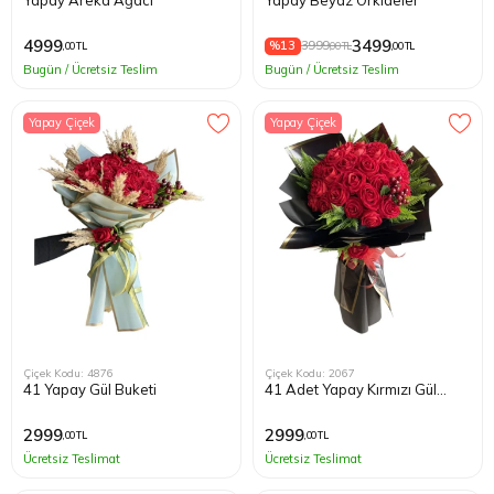
4999
3499
%13
3999
,00 TL
,00 TL
,00 TL
Bugün / Ücretsiz Teslim
Bugün / Ücretsiz Teslim
Yapay Çiçek
Yapay Çiçek
Çiçek Kodu: 4876
Çiçek Kodu: 2067
41 Yapay Gül Buketi
41 Adet Yapay Kırmızı Gül
Buketi
2999
2999
,00 TL
,00 TL
Ücretsiz Teslimat
Ücretsiz Teslimat