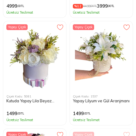
4999
3999
%12
4499
,00 TL
,00 TL
,00 TL
Ücretsiz Teslimat
Ücretsiz Teslimat
Yapay Çiçek
Yapay Çiçek
Çiçek Kodu: 5081
Çiçek Kodu: 1537
Kutuda Yapay Lila Beyaz
Yapay Lilyum ve Gül Aranjmanı
Çiçekler
1499
1499
,00 TL
,00 TL
Ücretsiz Teslimat
Ücretsiz Teslimat
Yapay Çiçek
Yapay Çiçek