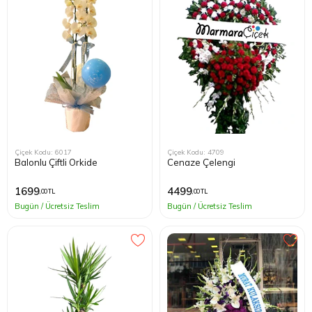
Kağıthane
Küçükçek
Sarıyer Çi
Şişli Çiçek
Çiçek Kodu: 6017
Çiçek Kodu: 4709
Balonlu Çiftli Orkide
Cenaze Çelengi
Zeytinbur
1699
4499
,00 TL
,00 TL
Bugün / Ücretsiz Teslim
Bugün / Ücretsiz Teslim