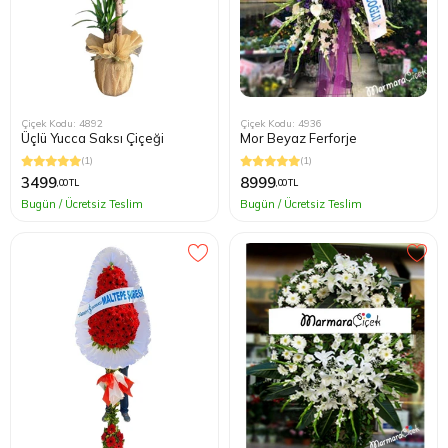
Çiçek Kodu: 4892
Çiçek Kodu: 4936
Üçlü Yucca Saksı Çiçeği
Mor Beyaz Ferforje
(1)
(1)
3499
8999
,00 TL
,00 TL
Bugün / Ücretsiz Teslim
Bugün / Ücretsiz Teslim