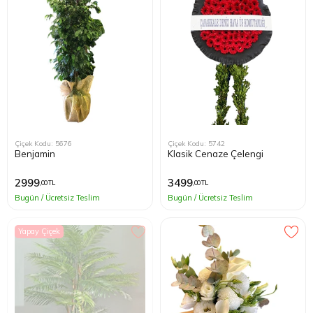
Çiçek Kodu: 5676
Çiçek Kodu: 5742
Benjamin
Klasik Cenaze Çelengi
2999
3499
,00 TL
,00 TL
Bugün / Ücretsiz Teslim
Bugün / Ücretsiz Teslim
Yapay Çiçek