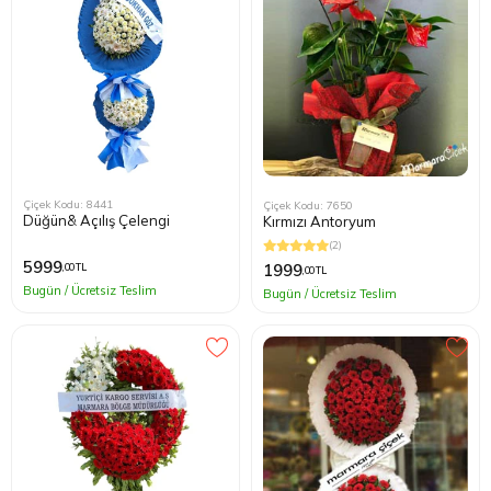
Çiçek Kodu: 8441
Çiçek Kodu: 7650
Düğün& Açılış Çelengi
Kırmızı Antoryum
(2)
5999
1999
,00 TL
,00 TL
Bugün / Ücretsiz Teslim
Bugün / Ücretsiz Teslim