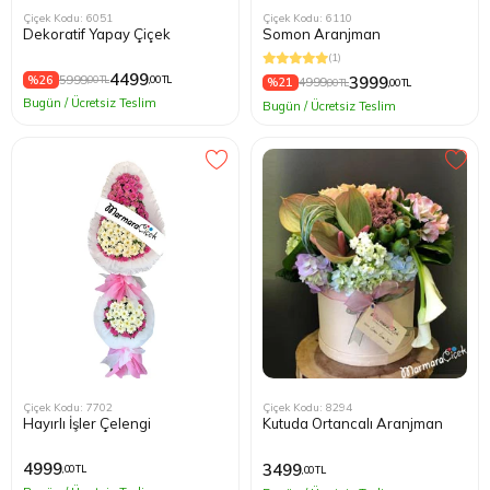
Çiçek Kodu: 6051
Çiçek Kodu: 6110
Dekoratif Yapay Çiçek
Somon Aranjman
(1)
4499
%26
5999
3999
,00 TL
,00 TL
%21
4999
,00 TL
,00 TL
Bugün / Ücretsiz Teslim
Bugün / Ücretsiz Teslim
Çiçek Kodu: 7702
Çiçek Kodu: 8294
Hayırlı İşler Çelengi
Kutuda Ortancalı Aranjman
4999
3499
,00 TL
,00 TL