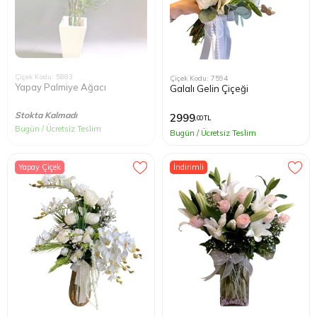
Çiçek Kodu: 5883
Çiçek Kodu: 7594
Yapay Palmiye Ağacı
Galalı Gelin Çiçeği
Stokta Kalmadı
2999
,00 TL
Bugün / Ücretsiz Teslim
Bugün / Ücretsiz Teslim
Yapay Çiçek
İndirimli