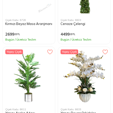
Çiçek Kodu: 6726
Çiçek Kodu: 6603
Kırmızı Beyaz Masa Aranjmanı
Cenaze Çelengi
2699
4499
,00 TL
,00 TL
Bugün / Ücretsiz Teslim
Bugün / Ücretsiz Teslim
Yapay Çiçek
Yapay Çiçek
Çiçek Kodu: 6611
Çiçek Kodu: 6633
Yapay Areka Ağacı
Yapay Beyaz Orkideler