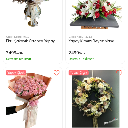
Çiçek Kodu: 4610
Çiçek Kodu: 4212
Ekru Şakayık Ortanca Yapay
Yapay Kırmızı Beyaz Masa
Tasarım Çiçek
Çiçeği
3499
2499
,00 TL
,00 TL
Ücretsiz Teslimat
Ücretsiz Teslimat
Yapay Çiçek
Yapay Çiçek