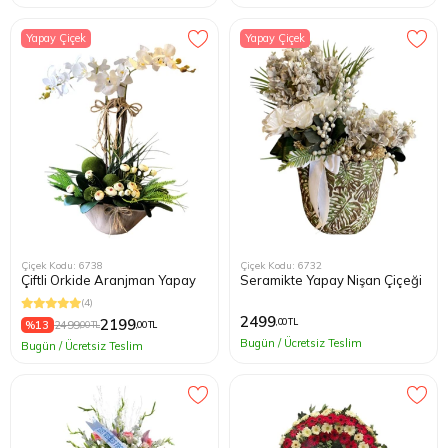
Yapay Çiçek
Yapay Çiçek
Çiçek Kodu: 6738
Çiçek Kodu: 6732
Çiftli Orkide Aranjman Yapay
Seramikte Yapay Nişan Çiçeği
(4)
2499
2199
,00 TL
%13
2499
,00 TL
,00 TL
Bugün / Ücretsiz Teslim
Bugün / Ücretsiz Teslim