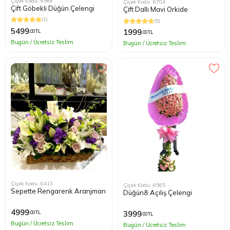
Çiçek Kodu: 6568
Çiçek Kodu: 6704
Çift Göbekli Düğün Çelengi
Çift Dallı Mavi Orkide
(1)
(5)
5499
1999
,00 TL
,00 TL
Bugün / Ücretsiz Teslim
Bugün / Ücretsiz Teslim
Çiçek Kodu: 6413
Çiçek Kodu: 6565
Sepette Rengarenk Aranjman
Düğün& Açılış Çelengi
4999
3999
,00 TL
,00 TL
Bugün / Ücretsiz Teslim
Bugün / Ücretsiz Teslim