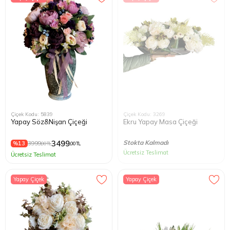
Çiçek Kodu: 5839
Çiçek Kodu: 3269
Yapay Söz&Nişan Çiçeği
Ekru Yapay Masa Çiçeği
3499
Stokta Kalmadı
%13
3999
,00 TL
,00 TL
Ücretsiz Teslimat
Ücretsiz Teslimat
Yapay Çiçek
Yapay Çiçek