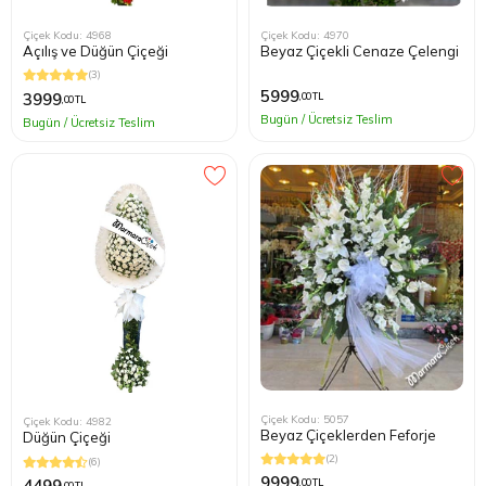
Çiçek Kodu: 4968
Çiçek Kodu: 4970
Açılış ve Düğün Çiçeği
Beyaz Çiçekli Cenaze Çelengi
(3)
5999
3999
,00 TL
,00 TL
Bugün / Ücretsiz Teslim
Bugün / Ücretsiz Teslim
Çiçek Kodu: 5057
Çiçek Kodu: 4982
Beyaz Çiçeklerden Feforje
Düğün Çiçeği
(2)
(6)
9999
4499
,00 TL
,00 TL