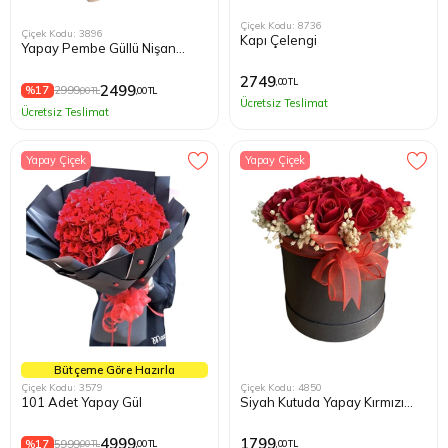
Çiçek Kodu: 8736
Çiçek Kodu: 3896
Kapı Çelengi
Yapay Pembe Güllü Nişan
Buketi
2749
,00 TL
2499
%17
2999
,00 TL
,00 TL
Ücretsiz Teslimat
Ücretsiz Teslimat
Yapay Çiçek
Yapay Çiçek
Bütçeme Göre Hazırla
Çiçek Kodu: 3579
Çiçek Kodu: 4850
101 Adet Yapay Gül
Siyah Kutuda Yapay Kırmızı
Güller
4999
1799
%17
5999
,00 TL
,00 TL
,00 TL