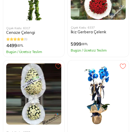
Çiçek Kodu: 6337
Çiçek Kodu: 6317
İkiz Gerbera Çelenk
Cenaze Çelengi
(1)
5999
,00 TL
4499
,00 TL
Bugün / Ücretsiz Teslim
Bugün / Ücretsiz Teslim