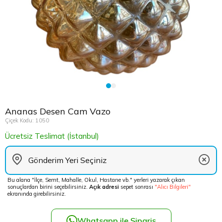
Çikolata Tepsisi ve Şekerlik
Avukata Çiçek
Kuru Çiçek
Düğün Çiç
Şans Bamb
Sancaktep
Beylikdüz
Nişan Masa Süsleme
Yapay Ağaçlar
Cenaze Çe
Tuzla Çiçe
Beyoğlu Ç
Düğün & Nikah Organizasyon
Açılış Çiçe
Ümraniye 
Büyükcek
Gelin Çiçe
Üsküdar Ç
Esenler Çi
Ananas Desen Cam Vazo
Fuar Çiçek
Esenyurt 
Çiçek Kodu: 1050
Ücretsiz Teslimat (İstanbul)
Gelin Ara
Eyüp Çiçe
Vip Çiçekl
Fatih Çiçe
Bu alana "İlçe, Semt, Mahalle, Okul, Hastane vb." yerleri yazarak çıkan
sonuçlardan birini seçebilirsiniz.
Açık adresi
sepet sonrası
"Alıcı Bilgileri"
Gaziosma
ekranında girebilirsiniz.
Güngören 
Whatsapp ile Sipariş