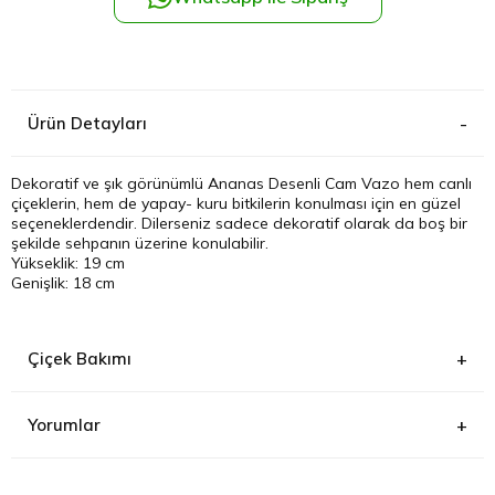
Kağıthane
Küçükçek
Ürün Detayları
Sarıyer Çi
Dekoratif ve şık görünümlü Ananas Desenli Cam Vazo hem canlı
çiçeklerin, hem de yapay- kuru bitkilerin konulması için en güzel
Şişli Çiçek
seçeneklerdendir. Dilerseniz sadece dekoratif olarak da boş bir
şekilde sehpanın üzerine konulabilir.
Yükseklik: 19 cm
Zeytinbur
Genişlik: 18 cm
Çiçek Bakımı
Yorumlar