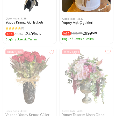
Çiçek Kodu: 3138
Çiçek Kodu: 4543
Yapay Kırmızı Gül Buketi
Yapay Aşk Çiçekleri
(1)
2999
2499
%15
3499
,00 TL
,00 TL
%14
2899
,00 TL
,00 TL
Bugün / Ücretsiz Teslim
Bugün / Ücretsiz Teslim
Yapay Çiçek
Yapay Çiçek
Çiçek Kodu: 4960
Çiçek Kodu: 4009
Vazoda Yapay Kırmızı Güller
Yapay Tasarım Nişan Çiçeği