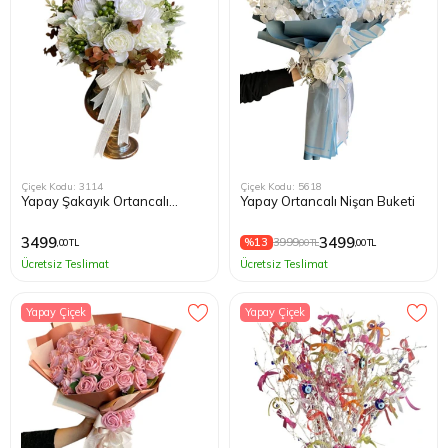
Çiçek Kodu: 3114
Çiçek Kodu: 5618
Yapay Şakayık Ortancalı
Yapay Ortancalı Nişan Buketi
Tasarım Çiçek
3499
3499
%13
3999
,00 TL
,00 TL
,00 TL
Ücretsiz Teslimat
Ücretsiz Teslimat
Yapay Çiçek
Yapay Çiçek