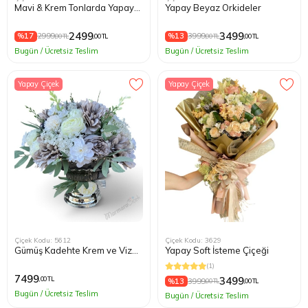
Mavi & Krem Tonlarda Yapay
Yapay Beyaz Orkideler
Aranjman
2499
3499
%17
2999
%13
3999
,00 TL
,00 TL
,00 TL
,00 TL
Bugün / Ücretsiz Teslim
Bugün / Ücretsiz Teslim
Yapay Çiçek
Yapay Çiçek
Çiçek Kodu: 5612
Çiçek Kodu: 3629
Gümüş Kadehte Krem ve Vizon
Yapay Soft İsteme Çiçeği
Yapay Çiçek Aranjman
(1)
7499
3499
,00 TL
%13
3999
,00 TL
,00 TL
Bugün / Ücretsiz Teslim
Bugün / Ücretsiz Teslim