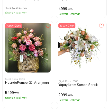
Stokta Kalmadı
4999
,00 TL
Ücretsiz Teslimat
Ücretsiz Teslimat
Yapay Çiçek
Yapay Çiçek
Çiçek Kodu: 8519
Çiçek Kodu: 5560
HasırdaPembe Gül Aranjman
Yapay Krem Somon Sarkık
Masa Çiçeği
5499
,00 TL
2999
,00 TL
Ücretsiz Teslimat
Ücretsiz Teslimat