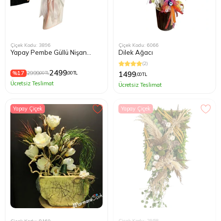
Çiçek Kodu: 3896
Çiçek Kodu: 6066
Yapay Pembe Güllü Nişan
Dilek Ağacı
Buketi
(2)
2499
%17
2999
1499
,00 TL
,00 TL
,00 TL
Ücretsiz Teslimat
Ücretsiz Teslimat
Yapay Çiçek
Yapay Çiçek
Çiçek Kodu: 2958