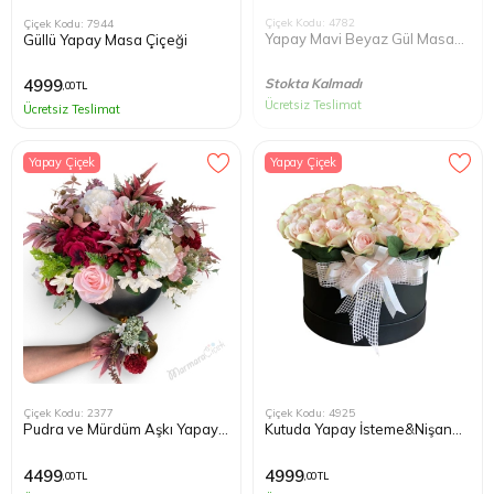
Çiçek Kodu: 4782
Çiçek Kodu: 7944
Yapay Mavi Beyaz Gül Masa
Güllü Yapay Masa Çiçeği
Çiçeği
Stokta Kalmadı
4999
,00 TL
Ücretsiz Teslimat
Ücretsiz Teslimat
Yapay Çiçek
Yapay Çiçek
Çiçek Kodu: 2377
Çiçek Kodu: 4925
Pudra ve Mürdüm Aşkı Yapay
Kutuda Yapay İsteme&Nişan
Çiçek Aranjmanı
Çiçeği
4499
4999
,00 TL
,00 TL