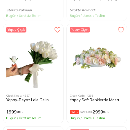
Stokta Kalmadı
Stokta Kalmadı
Bugün / Ücretsiz Teslim
Bugün / Ücretsiz Teslim
Yapay Çiçek
Yapay Çiçek
Çiçek Kodu: 4657
Çiçek Kodu: 4268
Yapay-Beyaz Lale Gelin
Yapay Soft Renklerde Masa
Buketi
Çiçeği
1999
2999
%15
3499
,00 TL
,00 TL
,00 TL
Bugün / Ücretsiz Teslim
Bugün / Ücretsiz Teslim