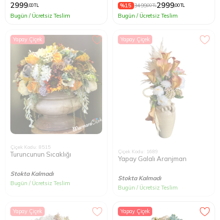
2999
2999
%15
3499
,00 TL
,00 TL
,00 TL
Bugün / Ücretsiz Teslim
Bugün / Ücretsiz Teslim
Yapay Çiçek
Yapay Çiçek
Çiçek Kodu: 8515
Çiçek Kodu: 1689
Turuncunun Sıcaklığı
Yapay Galalı Aranjman
Stokta Kalmadı
Stokta Kalmadı
Bugün / Ücretsiz Teslim
Bugün / Ücretsiz Teslim
Yapay Çiçek
Yapay Çiçek