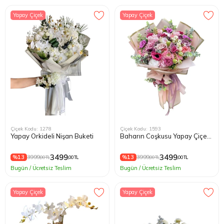
Yapay Çiçek
Yapay Çiçek
Çiçek Kodu: 1278
Çiçek Kodu: 1593
Yapay Orkideli Nişan Buketi
Baharın Coşkusu Yapay Çiçek
Buketi
3499
3499
%13
3999
%13
3999
,00 TL
,00 TL
,00 TL
,00 TL
Bugün / Ücretsiz Teslim
Bugün / Ücretsiz Teslim
Yapay Çiçek
Yapay Çiçek