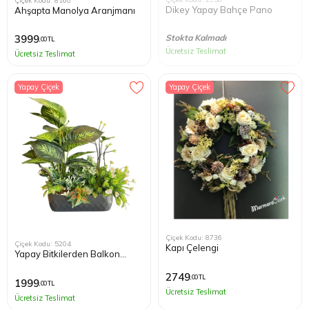
Çiçek Kodu: 8160
Dikey Yapay Bahçe Pano
Ahşapta Manolya Aranjmanı
Stokta Kalmadı
3999
,00 TL
Ücretsiz Teslimat
Ücretsiz Teslimat
Yapay Çiçek
Yapay Çiçek
Çiçek Kodu: 8736
Çiçek Kodu: 5204
Kapı Çelengi
Yapay Bitkilerden Balkon
Çiçeği
2749
,00 TL
1999
,00 TL
Ücretsiz Teslimat
Ücretsiz Teslimat