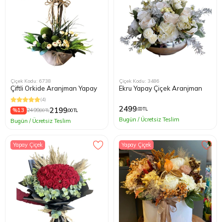
Çiçek Kodu: 6738
Çiçek Kodu: 3486
Çiftli Orkide Aranjman Yapay
Ekru Yapay Çiçek Aranjman
(4)
2499
2199
,00 TL
%13
2499
,00 TL
,00 TL
Bugün / Ücretsiz Teslim
Bugün / Ücretsiz Teslim
Yapay Çiçek
Yapay Çiçek