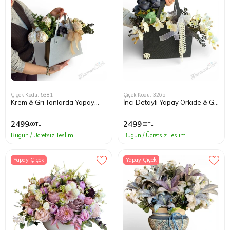
Çiçek Kodu: 5381
Çiçek Kodu: 3265
Krem & Gri Tonlarda Yapay
İnci Detaylı Yapay Orkide & Gül
Çiçekli Çanta
Çanta
2499
2499
,00 TL
,00 TL
Bugün / Ücretsiz Teslim
Bugün / Ücretsiz Teslim
Yapay Çiçek
Yapay Çiçek