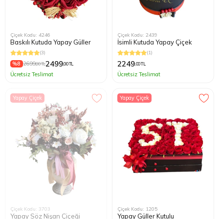
Çiçek Kodu: 4246
Çiçek Kodu: 2439
Baskılı Kutuda Yapay Güller
İsimli Kutuda Yapay Çiçek
(3)
(1)
2499
2249
%8
2699
,00 TL
,00 TL
,00 TL
Ücretsiz Teslimat
Ücretsiz Teslimat
Yapay Çiçek
Yapay Çiçek
Çiçek Kodu: 3703
Çiçek Kodu: 1205
Yapay Söz Nişan Çiçeği
Yapay Güller Kutulu