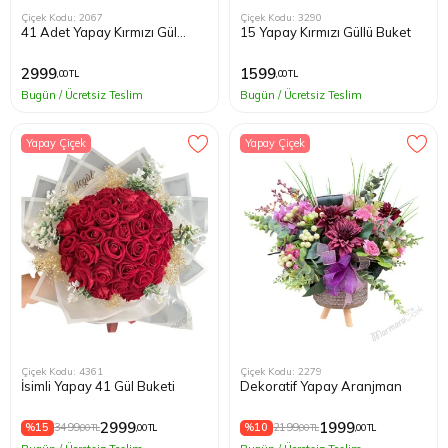
Çiçek Kodu: 2067
Çiçek Kodu: 3290
41 Adet Yapay Kırmızı Gül
15 Yapay Kırmızı Güllü Buket
Kağıthane
Buketi
2999
1599
,00 TL
,00 TL
Küçükçek
Bugün / Ücretsiz Teslim
Bugün / Ücretsiz Teslim
Sarıyer Çi
Yapay Çiçek
Yapay Çiçek
Şişli Çiçek
Zeytinbur
Çiçek Kodu: 4361
Çiçek Kodu: 2279
İsimli Yapay 41 Gül Buketi
Dekoratif Yapay Aranjman
2999
1999
%15
3499
%10
2199
,00 TL
,00 TL
,00 TL
,00 TL