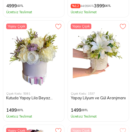
4999
3999
%12
4499
,00 TL
,00 TL
,00 TL
Ücretsiz Teslimat
Ücretsiz Teslimat
Yapay Çiçek
Yapay Çiçek
Çiçek Kodu: 5081
Çiçek Kodu: 1537
Kutuda Yapay Lila Beyaz
Yapay Lilyum ve Gül Aranjmanı
Çiçekler
1499
1499
,00 TL
,00 TL
Ücretsiz Teslimat
Ücretsiz Teslimat
Yapay Çiçek
Yapay Çiçek