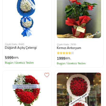
Çiçek Kodu: 8441
Çiçek Kodu: 7650
Düğün& Açılış Çelengi
Kırmızı Antoryum
(2)
5999
1999
,00 TL
,00 TL
Bugün / Ücretsiz Teslim
Bugün / Ücretsiz Teslim