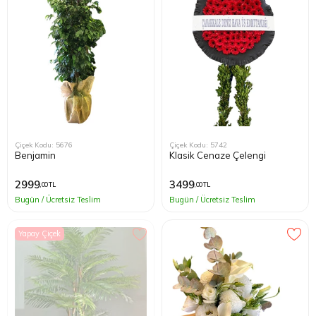
Çiçek Kodu: 5676
Çiçek Kodu: 5742
Benjamin
Klasik Cenaze Çelengi
2999
3499
,00 TL
,00 TL
Bugün / Ücretsiz Teslim
Bugün / Ücretsiz Teslim
Yapay Çiçek