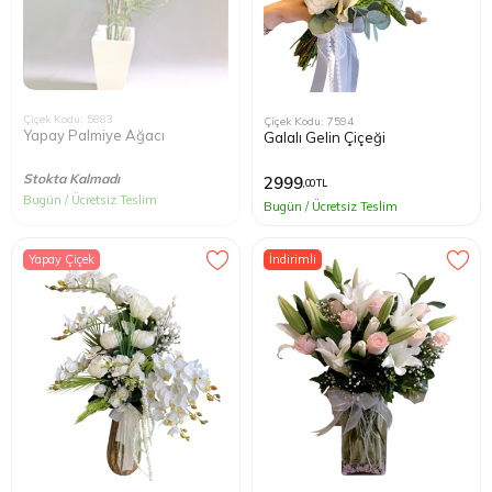
Çiçek Kodu: 5883
Çiçek Kodu: 7594
Yapay Palmiye Ağacı
Galalı Gelin Çiçeği
Stokta Kalmadı
2999
,00 TL
Bugün / Ücretsiz Teslim
Bugün / Ücretsiz Teslim
Yapay Çiçek
İndirimli