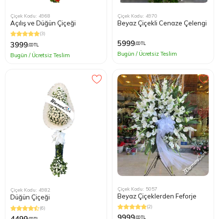
Çiçek Kodu: 4968
Çiçek Kodu: 4970
Açılış ve Düğün Çiçeği
Beyaz Çiçekli Cenaze Çelengi
(3)
5999
3999
,00 TL
,00 TL
Bugün / Ücretsiz Teslim
Bugün / Ücretsiz Teslim
Çiçek Kodu: 5057
Çiçek Kodu: 4982
Beyaz Çiçeklerden Feforje
Düğün Çiçeği
(2)
(6)
9999
4499
,00 TL
,00 TL