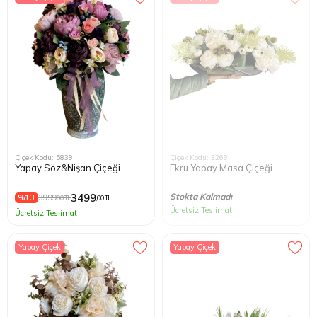
Çiçek Kodu: 5839
Çiçek Kodu: 3269
Yapay Söz&Nişan Çiçeği
Ekru Yapay Masa Çiçeği
3499
Stokta Kalmadı
%13
3999
,00 TL
,00 TL
Ücretsiz Teslimat
Ücretsiz Teslimat
Yapay Çiçek
Yapay Çiçek