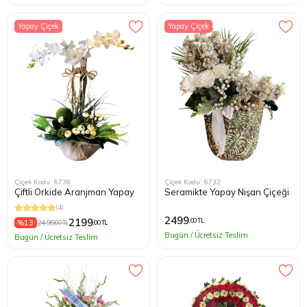
Yapay Çiçek
Yapay Çiçek
Çiçek Kodu: 6738
Çiçek Kodu: 6732
Çiftli Orkide Aranjman Yapay
Seramikte Yapay Nişan Çiçeği
(4)
2499
2199
,00 TL
%13
2499
,00 TL
,00 TL
Bugün / Ücretsiz Teslim
Bugün / Ücretsiz Teslim