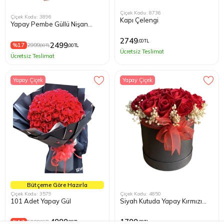
Çiçek Kodu: 8736
Çiçek Kodu: 3896
Kapı Çelengi
Yapay Pembe Güllü Nişan
Buketi
2749
,00 TL
2499
%17
2999
,00 TL
,00 TL
Ücretsiz Teslimat
Ücretsiz Teslimat
Yapay Çiçek
Yapay Çiçek
Bütçeme Göre Hazırla
Çiçek Kodu: 3579
Çiçek Kodu: 4850
101 Adet Yapay Gül
Siyah Kutuda Yapay Kırmızı
Güller
4999
1799
%17
5999
,00 TL
,00 TL
,00 TL