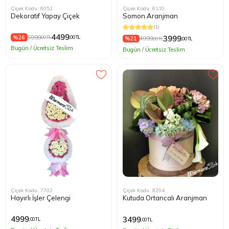
Çiçek Kodu: 6051
Çiçek Kodu: 6110
Dekoratif Yapay Çiçek
Somon Aranjman
(1)
4499
%26
5999
3999
,00 TL
,00 TL
%21
4999
,00 TL
,00 TL
Bugün / Ücretsiz Teslim
Bugün / Ücretsiz Teslim
Çiçek Kodu: 7702
Çiçek Kodu: 8294
Hayırlı İşler Çelengi
Kutuda Ortancalı Aranjman
4999
3499
,00 TL
,00 TL