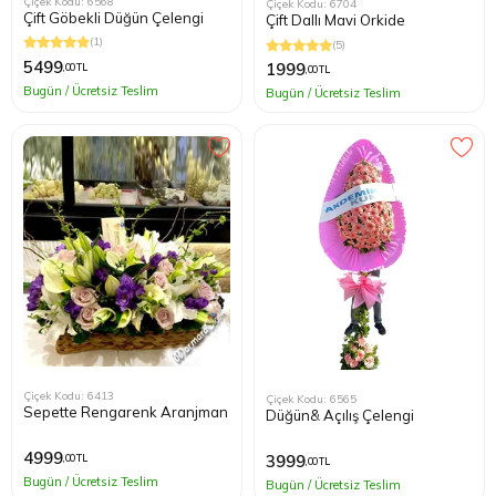
Çiçek Kodu: 6568
Çiçek Kodu: 6704
Çift Göbekli Düğün Çelengi
Çift Dallı Mavi Orkide
(1)
(5)
5499
1999
,00 TL
,00 TL
Bugün / Ücretsiz Teslim
Bugün / Ücretsiz Teslim
Çiçek Kodu: 6413
Çiçek Kodu: 6565
Sepette Rengarenk Aranjman
Düğün& Açılış Çelengi
4999
3999
,00 TL
,00 TL
Bugün / Ücretsiz Teslim
Bugün / Ücretsiz Teslim