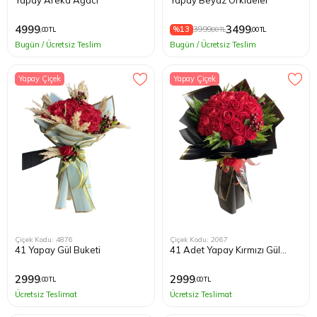
4999
3499
%13
3999
,00 TL
,00 TL
,00 TL
Bugün / Ücretsiz Teslim
Bugün / Ücretsiz Teslim
Yapay Çiçek
Yapay Çiçek
Çiçek Kodu: 4876
Çiçek Kodu: 2067
41 Yapay Gül Buketi
41 Adet Yapay Kırmızı Gül
Buketi
2999
2999
,00 TL
,00 TL
Ücretsiz Teslimat
Ücretsiz Teslimat