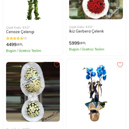
Çiçek Kodu: 6337
Çiçek Kodu: 6317
İkiz Gerbera Çelenk
Cenaze Çelengi
(1)
5999
,00 TL
4499
,00 TL
Bugün / Ücretsiz Teslim
Bugün / Ücretsiz Teslim