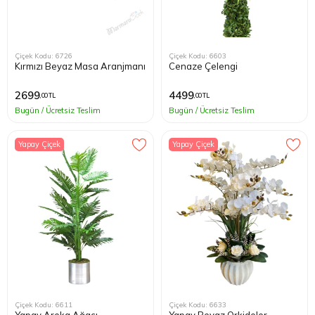
Çiçek Kodu: 6726
Çiçek Kodu: 6603
Kırmızı Beyaz Masa Aranjmanı
Cenaze Çelengi
2699
4499
,00 TL
,00 TL
Bugün / Ücretsiz Teslim
Bugün / Ücretsiz Teslim
Yapay Çiçek
Yapay Çiçek
Çiçek Kodu: 6611
Çiçek Kodu: 6633
Yapay Areka Ağacı
Yapay Beyaz Orkideler