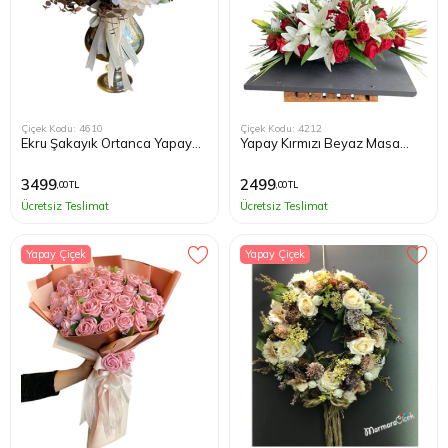
Çiçek Kodu: 4610
Çiçek Kodu: 4212
Ekru Şakayık Ortanca Yapay
Yapay Kırmızı Beyaz Masa
Tasarım Çiçek
Çiçeği
3499
2499
,00 TL
,00 TL
Ücretsiz Teslimat
Ücretsiz Teslimat
Yapay Çiçek
Yapay Çiçek