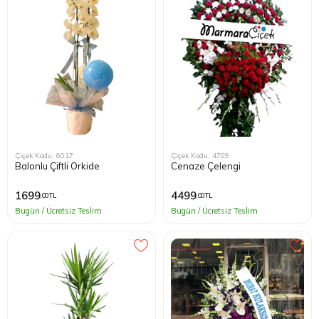
Kağıthane
Küçükçek
Sarıyer Çi
Şişli Çiçek
Çiçek Kodu: 6017
Çiçek Kodu: 4709
Balonlu Çiftli Orkide
Cenaze Çelengi
Zeytinbur
1699
4499
,00 TL
,00 TL
Bugün / Ücretsiz Teslim
Bugün / Ücretsiz Teslim