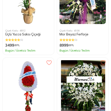
Çiçek Kodu: 4892
Çiçek Kodu: 4936
Üçlü Yucca Saksı Çiçeği
Mor Beyaz Ferforje
(1)
(1)
3499
8999
,00 TL
,00 TL
Bugün / Ücretsiz Teslim
Bugün / Ücretsiz Teslim