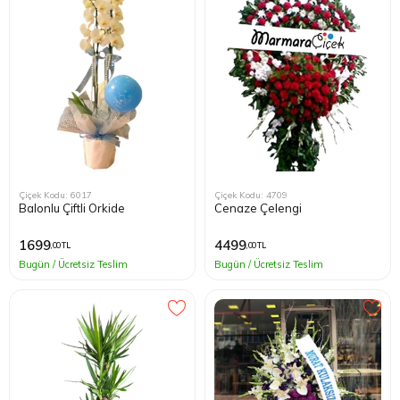
Kağıthane
Küçükçek
Sarıyer Çi
Şişli Çiçek
Çiçek Kodu: 6017
Çiçek Kodu: 4709
Balonlu Çiftli Orkide
Cenaze Çelengi
Zeytinbur
1699
4499
,00 TL
,00 TL
Bugün / Ücretsiz Teslim
Bugün / Ücretsiz Teslim