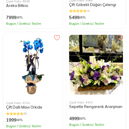
Çiçek Kodu: 6568
Çiçek Kodu: 6645
Çift Göbekli Düğün Çelengi
Areka Bitkisi
(1)
5499
7999
,00 TL
,00 TL
Bugün / Ücretsiz Teslim
Bugün / Ücretsiz Teslim
Çiçek Kodu: 6413
Çiçek Kodu: 6704
Sepette Rengarenk Aranjman
Çift Dallı Mavi Orkide
(5)
4999
,00 TL
1999
,00 TL
Bugün / Ücretsiz Teslim
Bugün / Ücretsiz Teslim