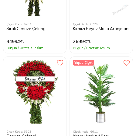
Çiçek Kodu: 6784
Çiçek Kodu: 6726
Sıralı Cenaze Çelengi
Kırmızı Beyaz Masa Aranjmanı
4499
2699
,00 TL
,00 TL
Bugün / Ücretsiz Teslim
Bugün / Ücretsiz Teslim
Yapay Çiçek
Çiçek Kodu: 6603
Çiçek Kodu: 6611