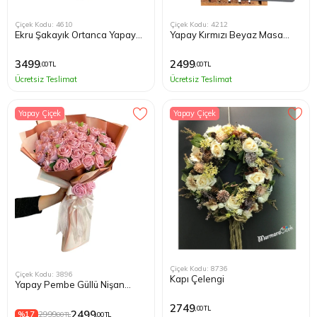
Çiçek Kodu: 4610
Çiçek Kodu: 4212
Ekru Şakayık Ortanca Yapay
Yapay Kırmızı Beyaz Masa
Tasarım Çiçek
Çiçeği
3499
2499
,00 TL
,00 TL
Ücretsiz Teslimat
Ücretsiz Teslimat
Yapay Çiçek
Yapay Çiçek
Çiçek Kodu: 8736
Çiçek Kodu: 3896
Kapı Çelengi
Yapay Pembe Güllü Nişan
Buketi
2749
,00 TL
2499
%17
2999
,00 TL
,00 TL