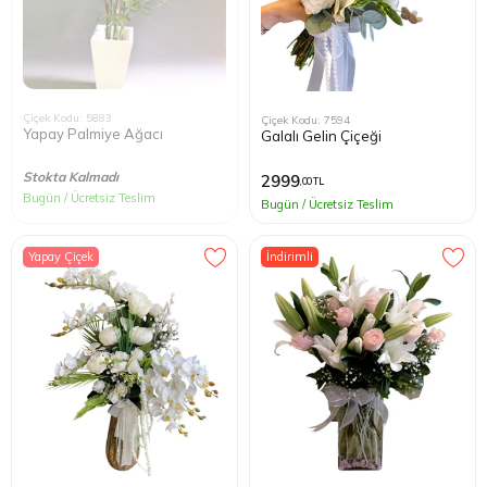
Çiçek Kodu: 5883
Çiçek Kodu: 7594
Yapay Palmiye Ağacı
Galalı Gelin Çiçeği
Stokta Kalmadı
2999
,00 TL
Bugün / Ücretsiz Teslim
Bugün / Ücretsiz Teslim
Yapay Çiçek
İndirimli