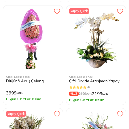
Yapay Çiçek
Çiçek Kodu: 6565
Çiçek Kodu: 6738
Düğün& Açılış Çelengi
Çiftli Orkide Aranjman Yapay
(4)
3999
2199
,00 TL
%13
2499
,00 TL
,00 TL
Bugün / Ücretsiz Teslim
Bugün / Ücretsiz Teslim
Yapay Çiçek