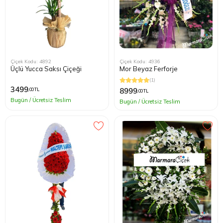
Çiçek Kodu: 4892
Çiçek Kodu: 4936
Üçlü Yucca Saksı Çiçeği
Mor Beyaz Ferforje
(1)
3499
8999
,00 TL
,00 TL
Bugün / Ücretsiz Teslim
Bugün / Ücretsiz Teslim