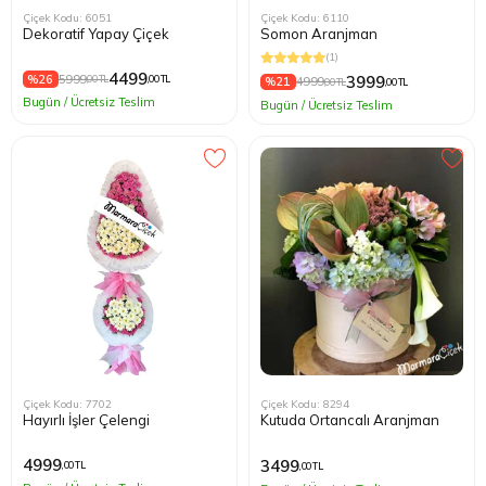
Çiçek Kodu: 6051
Çiçek Kodu: 6110
Dekoratif Yapay Çiçek
Somon Aranjman
(1)
4499
%26
5999
3999
,00 TL
,00 TL
%21
4999
,00 TL
,00 TL
Bugün / Ücretsiz Teslim
Bugün / Ücretsiz Teslim
Çiçek Kodu: 7702
Çiçek Kodu: 8294
Hayırlı İşler Çelengi
Kutuda Ortancalı Aranjman
4999
3499
,00 TL
,00 TL