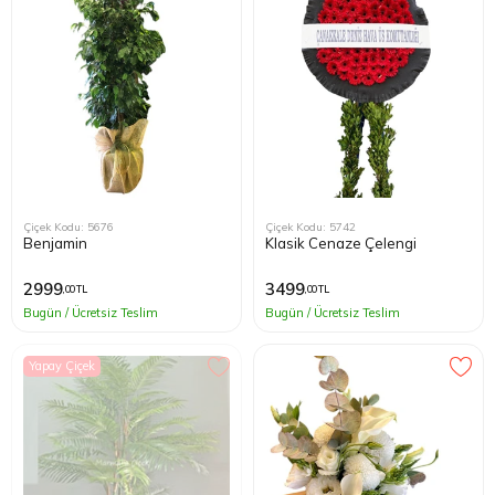
Çiçek Kodu: 5676
Çiçek Kodu: 5742
Benjamin
Klasik Cenaze Çelengi
2999
3499
,00 TL
,00 TL
Bugün / Ücretsiz Teslim
Bugün / Ücretsiz Teslim
Yapay Çiçek