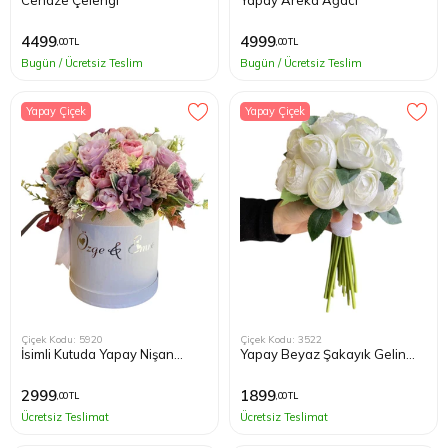
Cenaze Çelengi
Yapay Areka Ağacı
4499
4999
,00 TL
,00 TL
Bugün / Ücretsiz Teslim
Bugün / Ücretsiz Teslim
Yapay Çiçek
Yapay Çiçek
Çiçek Kodu: 5920
Çiçek Kodu: 3522
İsimli Kutuda Yapay Nişan
Yapay Beyaz Şakayık Gelin
Çiçeği
Buketi
2999
1899
,00 TL
,00 TL
Ücretsiz Teslimat
Ücretsiz Teslimat