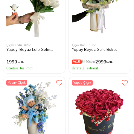
Çiçek Kodu: 4657
Çiçek Kodu: 1955
Yapay-Beyaz Lale Gelin
Yapay Beyaz Güllü Buket
Buketi
1999
2999
%15
3499
,00 TL
,00 TL
,00 TL
Ücretsiz Teslimat
Ücretsiz Teslimat
Yapay Çiçek
Yapay Çiçek