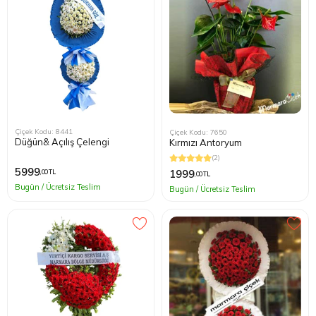
Çiçek Kodu: 8441
Çiçek Kodu: 7650
Düğün& Açılış Çelengi
Kırmızı Antoryum
(2)
5999
1999
,00 TL
,00 TL
Bugün / Ücretsiz Teslim
Bugün / Ücretsiz Teslim