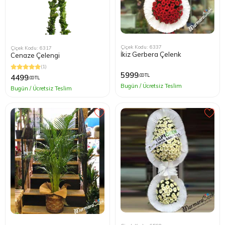
Çiçek Kodu: 6337
Çiçek Kodu: 6317
İkiz Gerbera Çelenk
Cenaze Çelengi
(1)
5999
,00 TL
4499
,00 TL
Bugün / Ücretsiz Teslim
Bugün / Ücretsiz Teslim