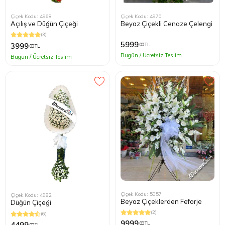
Çiçek Kodu: 4968
Çiçek Kodu: 4970
Açılış ve Düğün Çiçeği
Beyaz Çiçekli Cenaze Çelengi
(3)
5999
3999
,00 TL
,00 TL
Bugün / Ücretsiz Teslim
Bugün / Ücretsiz Teslim
Çiçek Kodu: 5057
Çiçek Kodu: 4982
Beyaz Çiçeklerden Feforje
Düğün Çiçeği
(2)
(6)
9999
4499
,00 TL
,00 TL