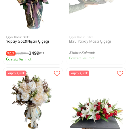
Çiçek Kodu: 5839
Çiçek Kodu: 3269
Yapay Söz&Nişan Çiçeği
Ekru Yapay Masa Çiçeği
3499
Stokta Kalmadı
%13
3999
,00 TL
,00 TL
Ücretsiz Teslimat
Ücretsiz Teslimat
Yapay Çiçek
Yapay Çiçek