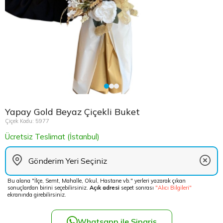
Çikolata Tepsisi ve Şekerlik
Avukata Çiçek
Kuru Çiçek
Düğün Çiç
Şans Bamb
Sancaktep
Beylikdüz
Nişan Masa Süsleme
Yapay Ağaçlar
Cenaze Çe
Tuzla Çiçe
Beyoğlu Ç
Düğün & Nikah Organizasyon
Açılış Çiçe
Ümraniye 
Büyükcek
Gelin Çiçe
Üsküdar Ç
Esenler Çi
Yapay Gold Beyaz Çiçekli Buket
Fuar Çiçek
Esenyurt 
Çiçek Kodu: 5977
Ücretsiz Teslimat (İstanbul)
Gelin Ara
Eyüp Çiçe
Vip Çiçekl
Fatih Çiçe
Bu alana "İlçe, Semt, Mahalle, Okul, Hastane vb." yerleri yazarak çıkan
sonuçlardan birini seçebilirsiniz.
Açık adresi
sepet sonrası
"Alıcı Bilgileri"
Gaziosma
ekranında girebilirsiniz.
Güngören 
Whatsapp ile Sipariş