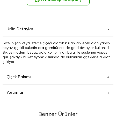
Kağıthane
Küçükçek
Ürün Detayları
Sarıyer Çi
Söz- nişan veya isteme çiçeği olarak kullanılabilecek olan yapay
beyaz çiçekli buketin ara garnitürlerinde gold detaylar kullanıldı.
Şişli Çiçek
Şık ve modern beyaz gold kombinli ambalaj ile süslenen yapay
gül, şakayık buket fiyonk kısmında da kullanılan çiçeklerle dikkat
çekiyor.
Zeytinbur
Çiçek Bakımı
Yorumlar
Benzer Ürünler