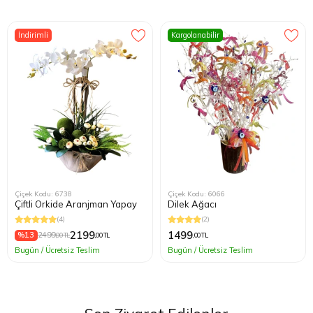
İndirimli
Kargolanabilir
Çiçek Kodu: 6738
Çiçek Kodu: 6066
Çiftli Orkide Aranjman Yapay
Dilek Ağacı
(4)
(2)
2199
1499
%13
2499
,00 TL
,00 TL
,00 TL
Bugün / Ücretsiz Teslim
Bugün / Ücretsiz Teslim