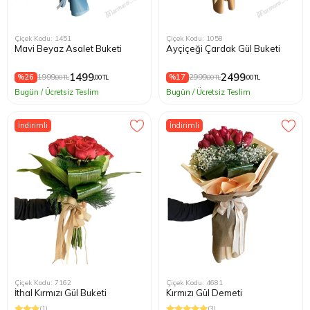
Çiçek Kodu: 1451
Çiçek Kodu: 1058
Mavi Beyaz Asalet Buketi
Ayçiçeği Çardak Gül Buketi
1499
2499
%26
1999
%17
2999
,00 TL
,00 TL
,00 TL
,00 TL
Bugün / Ücretsiz Teslim
Bugün / Ücretsiz Teslim
İndirimli
İndirimli
Çiçek Kodu: 7162
Çiçek Kodu: 4681
İthal Kırmızı Gül Buketi
Kırmızı Gül Demeti
(1)
(3)