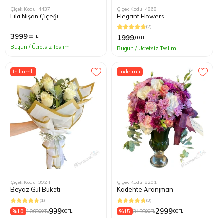
Çiçek Kodu: 4437
Çiçek Kodu: 4868
Lila Nişan Çiçeği
Elegant Flowers
(2)
3999
1999
,00 TL
,00 TL
Bugün / Ücretsiz Teslim
Bugün / Ücretsiz Teslim
İndirimli
İndirimli
Çiçek Kodu: 3924
Çiçek Kodu: 8201
Beyaz Gül Buketi
Kadehte Aranjman
(1)
(3)
999
2999
%10
1099
%15
3499
,00 TL
,00 TL
,00 TL
,00 TL