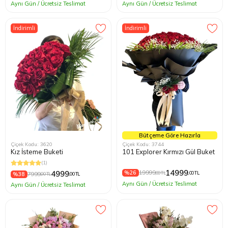
Aynı Gün / Ücretsiz Teslimat
Aynı Gün / Ücretsiz Teslimat
İndirimli
İndirimli
Bütçeme Göre Hazırla
Çiçek Kodu: 3620
Çiçek Kodu: 3744
Kız İsteme Buketi
101 Explorer Kırmızı Gül Buket
(1)
14999
%26
19999
4999
,00 TL
,00 TL
%38
7999
,00 TL
,00 TL
Aynı Gün / Ücretsiz Teslimat
Aynı Gün / Ücretsiz Teslimat