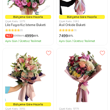
Bütçeme Göre Hazırla
Bütçeme Göre Hazırla
Çiçek Kodu: 1279
Çiçek Kodu: 3161
Lila Fuşya Kız İsteme Buketi
Asil Orkide Buketi
(2)
(1)
4999
7499
%17
5999
,00 TL
,00 TL
,00 TL
Aynı Gün / Ücretsiz Teslimat
Aynı Gün / Ücretsiz Teslimat
Bütçeme Göre Hazırla
Çiçek Kodu: 3351
Çiçek Kodu: 5779