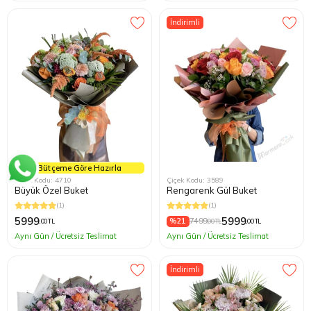
İndirimli
Bütçeme Göre Hazırla
Çiçek Kodu: 4710
Çiçek Kodu: 3589
Büyük Özel Buket
Rengarenk Gül Buket
(1)
(1)
5999
5999
%21
7499
,00 TL
,00 TL
,00 TL
Aynı Gün / Ücretsiz Teslimat
Aynı Gün / Ücretsiz Teslimat
İndirimli