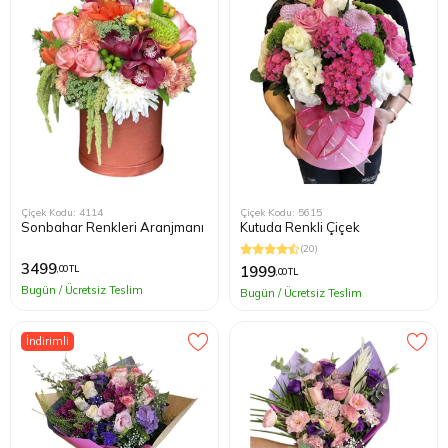
Çiçek Kodu: 4114
Çiçek Kodu: 5615
Sonbahar Renkleri Aranjmanı
Kutuda Renkli Çiçek
(20)
3499
1999
,00 TL
,00 TL
Bugün / Ücretsiz Teslim
Bugün / Ücretsiz Teslim
İndirimli