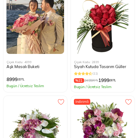
Çiçek Kodu: 4099
Çiçek Kodu: 2839
Aşk Masalı Buketi
Siyah Kutuda Tasarım Güller
(11)
8999
1999
,00 TL
%21
2499
,00 TL
,00 TL
Bugün / Ücretsiz Teslim
Bugün / Ücretsiz Teslim
İndirimli