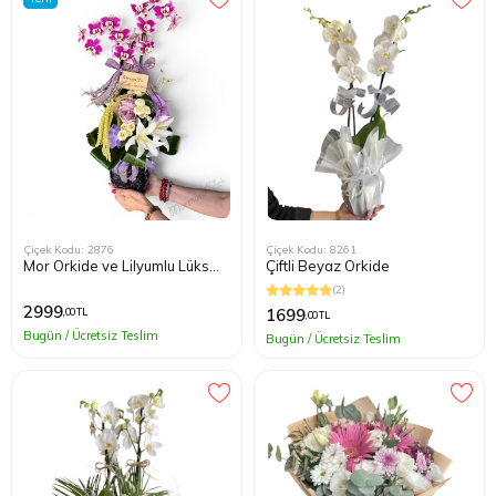
Çiçek Kodu: 2876
Çiçek Kodu: 8261
Mor Orkide ve Lilyumlu Lüks
Çiftli Beyaz Orkide
Çiçek Aranjmanı
(2)
2999
1699
,00 TL
,00 TL
Bugün / Ücretsiz Teslim
Bugün / Ücretsiz Teslim