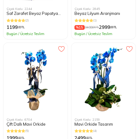
Çiçek Kodu: 2244
Çiçek Kodu: 2845
Saf Zarafet Beyaz Papatya
Beyaz Lilyum Aranjmanı
Buketi
(2)
(1)
1199
2999
%15
3499
,00 TL
,00 TL
,00 TL
Bugün / Ücretsiz Teslim
Bugün / Ücretsiz Teslim
Çiçek Kodu: 6704
Çiçek Kodu: 2159
Çift Dallı Mavi Orkide
Mavi Orkide Tasarım
(5)
(4)
1999
2499
,00 TL
,00 TL