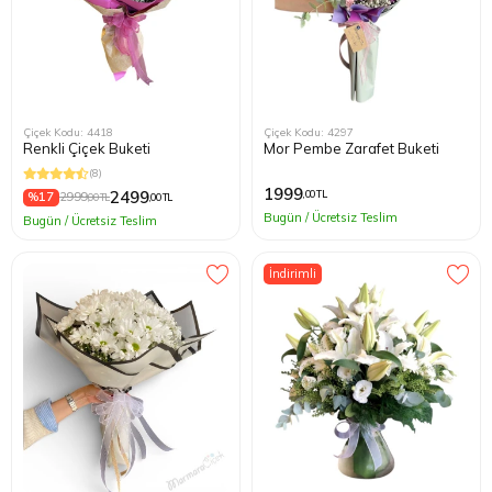
Çiçek Kodu: 4418
Çiçek Kodu: 4297
Renkli Çiçek Buketi
Mor Pembe Zarafet Buketi
(8)
1999
2499
,00 TL
%17
2999
,00 TL
,00 TL
Bugün / Ücretsiz Teslim
Bugün / Ücretsiz Teslim
İndirimli