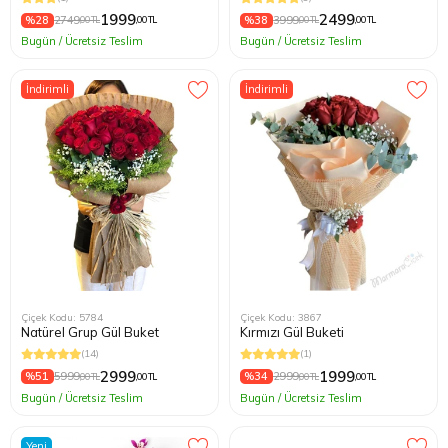
1999
2499
%28
2749
%38
3999
,00 TL
,00 TL
,00 TL
,00 TL
Bugün / Ücretsiz Teslim
Bugün / Ücretsiz Teslim
İndirimli
İndirimli
Çiçek Kodu: 5784
Çiçek Kodu: 3867
Natürel Grup Gül Buket
Kırmızı Gül Buketi
(14)
(1)
2999
1999
%51
5999
%34
2999
,00 TL
,00 TL
,00 TL
,00 TL
Bugün / Ücretsiz Teslim
Bugün / Ücretsiz Teslim
Yeni