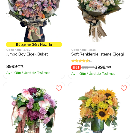
Bütçeme Göre Hazırla
Çiçek Kodu: 3762
Çiçek Kodu: 4845
Jumbo Boy Çiçek Buket
Soft Renklerde İsteme Çiçeği
(1)
8999
3999
,00 TL
%21
4999
,00 TL
,00 TL
Aynı Gün / Ücretsiz Teslimat
Aynı Gün / Ücretsiz Teslimat