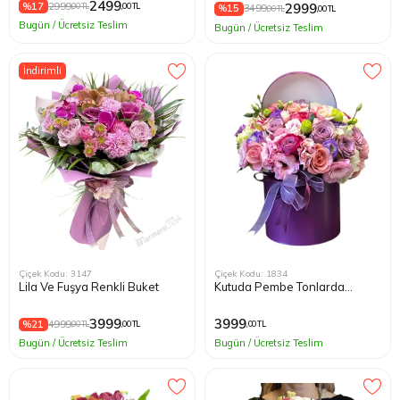
2499
%17
2999
2999
,00 TL
,00 TL
%15
3499
,00 TL
,00 TL
Bugün / Ücretsiz Teslim
Bugün / Ücretsiz Teslim
İndirimli
Çiçek Kodu: 3147
Çiçek Kodu: 1834
Lila Ve Fuşya Renkli Buket
Kutuda Pembe Tonlarda
Çiçekler
3999
3999
%21
4999
,00 TL
,00 TL
,00 TL
Bugün / Ücretsiz Teslim
Bugün / Ücretsiz Teslim