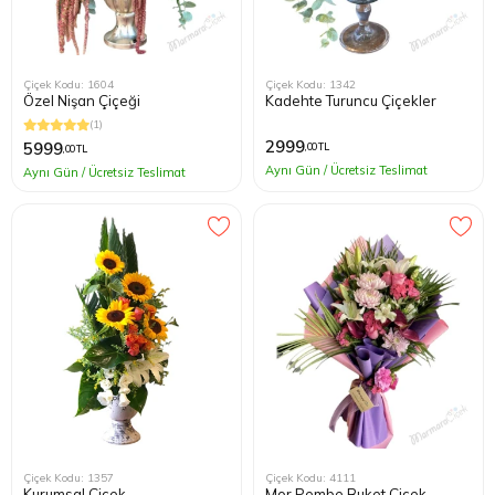
Çiçek Kodu: 1604
Çiçek Kodu: 1342
Özel Nişan Çiçeği
Kadehte Turuncu Çiçekler
(1)
2999
5999
,00 TL
,00 TL
Aynı Gün / Ücretsiz Teslimat
Aynı Gün / Ücretsiz Teslimat
Çiçek Kodu: 1357
Çiçek Kodu: 4111
Kurumsal Çiçek
Mor Pembe Buket Çiçek