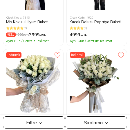
Çiçek Kodu: 7943
Çiçek Kodu: 4620
Mis Kokulu Lilyum Buketi
Kucak Dolusu Papatya Buketi
(2)
(2)
3999
4999
%21
4999
,00 TL
,00 TL
,00 TL
Aynı Gün / Ücretsiz Teslimat
Aynı Gün / Ücretsiz Teslimat
İndirimli
İndirimli
Çok Satılana Göre
Çiçek Kodu: 2708
Çiçek Kodu: 5040
Filtre
Sıralama
Fiyat
Beyaz Gül İsteme Çiçeği
Beyaz Gül Buket
Ucuzdan Pahalıya