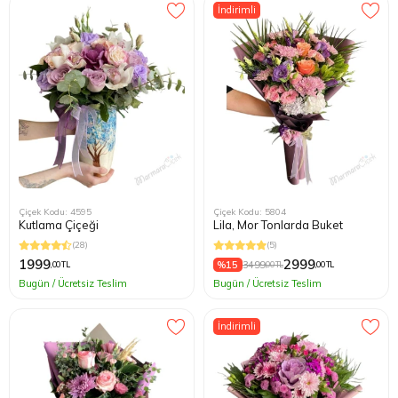
İndirimli
Kağıthane
Küçükçek
Sarıyer Çi
Şişli Çiçek
Zeytinbur
Çiçek Kodu: 4595
Çiçek Kodu: 5804
Kutlama Çiçeği
Lila, Mor Tonlarda Buket
(28)
(5)
1999
2999
%15
3499
,00 TL
,00 TL
,00 TL
Bugün / Ücretsiz Teslim
Bugün / Ücretsiz Teslim
İndirimli