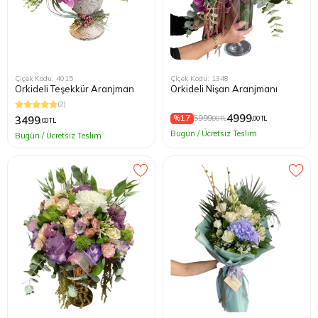
Çiçek Kodu: 4015
Çiçek Kodu: 1348
Orkideli Teşekkür Aranjman
Orkideli Nişan Aranjmanı
(2)
4999
%17
5999
3499
,00 TL
,00 TL
,00 TL
Bugün / Ücretsiz Teslim
Bugün / Ücretsiz Teslim