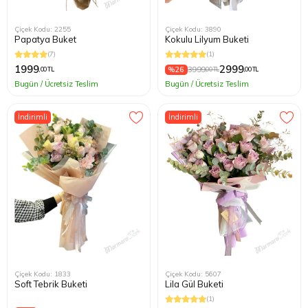
Çiçek Kodu: 2255
Çiçek Kodu: 3890
Papatya Buket
Kokulu Lilyum Buketi
(7)
(1)
1999
2999
%26
3999
,00 TL
,00 TL
,00 TL
Bugün / Ücretsiz Teslim
Bugün / Ücretsiz Teslim
İndirimli
İndirimli
Çiçek Kodu: 1833
Çiçek Kodu: 5607
Soft Tebrik Buketi
Lila Gül Buketi
(1)