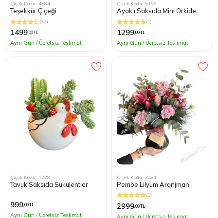
Çiçek Kodu: 4984
Çiçek Kodu: 5199
Teşekkür Çiçeği
Ayaklı Saksıda Mini Orkide
Teraryum
(32)
(1)
1499
1299
,00 TL
,00 TL
Aynı Gün / Ücretsiz Teslimat
Aynı Gün / Ücretsiz Teslimat
Çiçek Kodu: 1228
Çiçek Kodu: 2481
Tavuk Saksıda Sukulentler
Pembe Lilyum Aranjman
(1)
999
2999
,00 TL
,00 TL
Aynı Gün / Ücretsiz Teslimat
Aynı Gün / Ücretsiz Teslimat