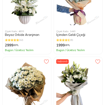
Çiçek Kodu: 4699
Çiçek Kodu: 1443
Beyaz Orkide Aranjman
İçimden Geldi Çiçeği
(12)
(9)
2999
1999
,00 TL
,00 TL
Bugün / Ücretsiz Teslim
Bugün / Ücretsiz Teslim
İndirimli