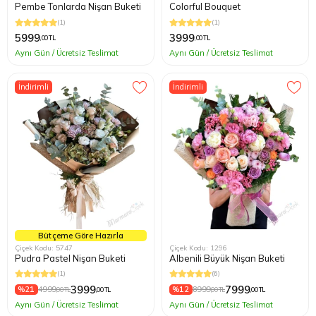
Pembe Tonlarda Nişan Buketi
Colorful Bouquet
(1)
(1)
5999
3999
,00 TL
,00 TL
Aynı Gün / Ücretsiz Teslimat
Aynı Gün / Ücretsiz Teslimat
İndirimli
İndirimli
Bütçeme Göre Hazırla
Çiçek Kodu: 5747
Çiçek Kodu: 1296
Pudra Pastel Nişan Buketi
Albenili Büyük Nişan Buketi
(1)
(6)
3999
7999
%21
4999
%12
8999
,00 TL
,00 TL
,00 TL
,00 TL
Aynı Gün / Ücretsiz Teslimat
Aynı Gün / Ücretsiz Teslimat