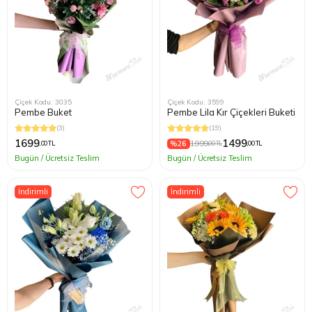
Çiçek Kodu: 3035
Çiçek Kodu: 3599
Pembe Buket
Pembe Lila Kır Çiçekleri Buketi
(3)
(19)
1699
1499
%26
1999
,00 TL
,00 TL
,00 TL
Bugün / Ücretsiz Teslim
Bugün / Ücretsiz Teslim
İndirimli
İndirimli