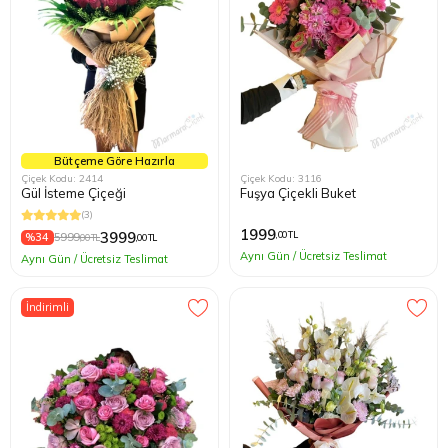
Bütçeme Göre Hazırla
Çiçek Kodu: 2414
Çiçek Kodu: 3116
Gül İsteme Çiçeği
Fuşya Çiçekli Buket
(3)
1999
3999
,00 TL
%34
5999
,00 TL
,00 TL
Aynı Gün / Ücretsiz Teslimat
Aynı Gün / Ücretsiz Teslimat
İndirimli