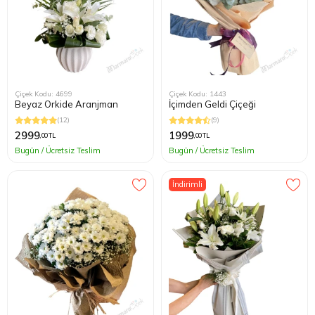
Çiçek Kodu: 4699
Çiçek Kodu: 1443
Beyaz Orkide Aranjman
İçimden Geldi Çiçeği
(12)
(9)
2999
1999
,00 TL
,00 TL
Bugün / Ücretsiz Teslim
Bugün / Ücretsiz Teslim
İndirimli