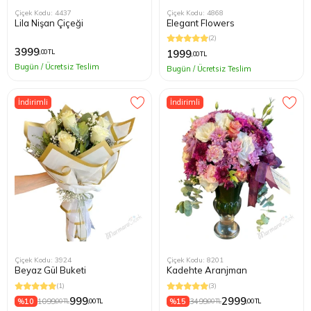
Çiçek Kodu: 4437
Çiçek Kodu: 4868
Lila Nişan Çiçeği
Elegant Flowers
(2)
3999
1999
,00 TL
,00 TL
Bugün / Ücretsiz Teslim
Bugün / Ücretsiz Teslim
İndirimli
İndirimli
Çiçek Kodu: 3924
Çiçek Kodu: 8201
Beyaz Gül Buketi
Kadehte Aranjman
(1)
(3)
999
2999
%10
1099
%15
3499
,00 TL
,00 TL
,00 TL
,00 TL