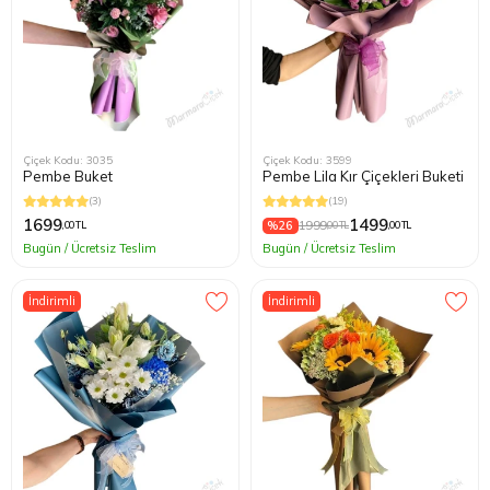
Çiçek Kodu: 3035
Çiçek Kodu: 3599
Pembe Buket
Pembe Lila Kır Çiçekleri Buketi
(3)
(19)
1699
1499
%26
1999
,00 TL
,00 TL
,00 TL
Bugün / Ücretsiz Teslim
Bugün / Ücretsiz Teslim
İndirimli
İndirimli