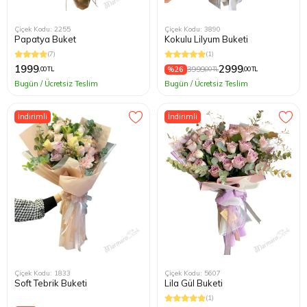
Çiçek Kodu: 2255
Çiçek Kodu: 3890
Papatya Buket
Kokulu Lilyum Buketi
(7)
(1)
1999
2999
%26
3999
,00 TL
,00 TL
,00 TL
Bugün / Ücretsiz Teslim
Bugün / Ücretsiz Teslim
İndirimli
İndirimli
Çiçek Kodu: 1833
Çiçek Kodu: 5607
Soft Tebrik Buketi
Lila Gül Buketi
(1)