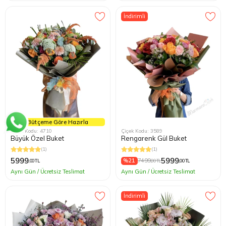
İndirimli
Bütçeme Göre Hazırla
Çiçek Kodu: 4710
Çiçek Kodu: 3589
Büyük Özel Buket
Rengarenk Gül Buket
(1)
(1)
5999
5999
%21
7499
,00 TL
,00 TL
,00 TL
Aynı Gün / Ücretsiz Teslimat
Aynı Gün / Ücretsiz Teslimat
İndirimli