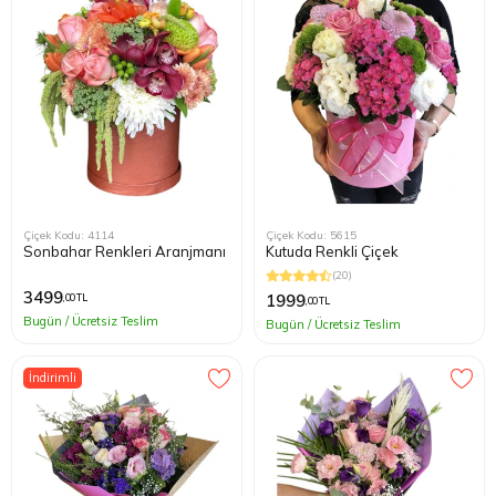
Çiçek Kodu: 4114
Çiçek Kodu: 5615
Sonbahar Renkleri Aranjmanı
Kutuda Renkli Çiçek
(20)
3499
1999
,00 TL
,00 TL
Bugün / Ücretsiz Teslim
Bugün / Ücretsiz Teslim
İndirimli