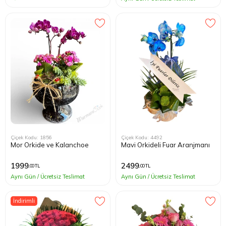
Çiçek Kodu: 1856
Çiçek Kodu: 4492
Mor Orkide ve Kalanchoe
Mavi Orkideli Fuar Aranjmanı
1999
2499
,00 TL
,00 TL
Aynı Gün / Ücretsiz Teslimat
Aynı Gün / Ücretsiz Teslimat
İndirimli