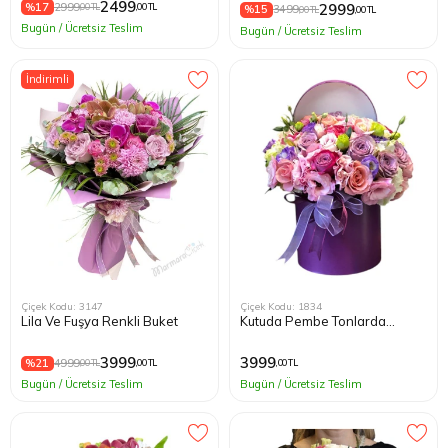
2499
%17
2999
2999
,00 TL
,00 TL
%15
3499
,00 TL
,00 TL
Bugün / Ücretsiz Teslim
Bugün / Ücretsiz Teslim
İndirimli
Çiçek Kodu: 3147
Çiçek Kodu: 1834
Lila Ve Fuşya Renkli Buket
Kutuda Pembe Tonlarda
Çiçekler
3999
3999
%21
4999
,00 TL
,00 TL
,00 TL
Bugün / Ücretsiz Teslim
Bugün / Ücretsiz Teslim