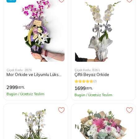
Çiçek Kodu: 2876
Çiçek Kodu: 8261
Mor Orkide ve Lilyumlu Lüks
Çiftli Beyaz Orkide
Çiçek Aranjmanı
(2)
2999
1699
,00 TL
,00 TL
Bugün / Ücretsiz Teslim
Bugün / Ücretsiz Teslim