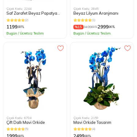
Çiçek Kodu: 2244
Çiçek Kodu: 2845
Saf Zarafet Beyaz Papatya
Beyaz Lilyum Aranjmanı
Buketi
(2)
(1)
1199
2999
%15
3499
,00 TL
,00 TL
,00 TL
Bugün / Ücretsiz Teslim
Bugün / Ücretsiz Teslim
Çiçek Kodu: 6704
Çiçek Kodu: 2159
Çift Dallı Mavi Orkide
Mavi Orkide Tasarım
(5)
(4)
1999
2499
,00 TL
,00 TL