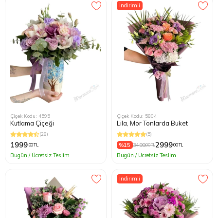
İndirimli
Kağıthane
Küçükçek
Sarıyer Çi
Şişli Çiçek
Zeytinbur
Çiçek Kodu: 4595
Çiçek Kodu: 5804
Kutlama Çiçeği
Lila, Mor Tonlarda Buket
(28)
(5)
1999
2999
%15
3499
,00 TL
,00 TL
,00 TL
Bugün / Ücretsiz Teslim
Bugün / Ücretsiz Teslim
İndirimli