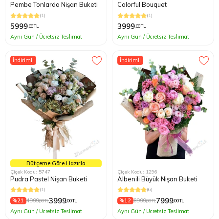
Pembe Tonlarda Nişan Buketi
Colorful Bouquet
(1)
(1)
5999
3999
,00 TL
,00 TL
Aynı Gün / Ücretsiz Teslimat
Aynı Gün / Ücretsiz Teslimat
İndirimli
İndirimli
Bütçeme Göre Hazırla
Çiçek Kodu: 5747
Çiçek Kodu: 1296
Pudra Pastel Nişan Buketi
Albenili Büyük Nişan Buketi
(1)
(6)
3999
7999
%21
4999
%12
8999
,00 TL
,00 TL
,00 TL
,00 TL
Aynı Gün / Ücretsiz Teslimat
Aynı Gün / Ücretsiz Teslimat