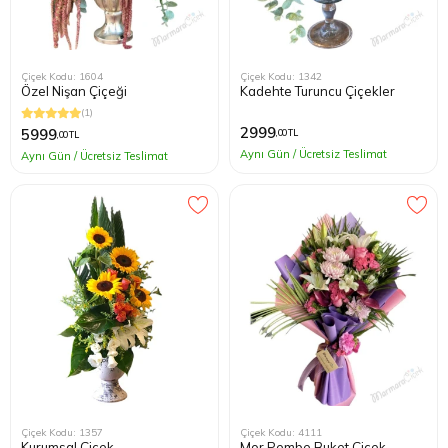
Çiçek Kodu: 1604
Çiçek Kodu: 1342
Özel Nişan Çiçeği
Kadehte Turuncu Çiçekler
(1)
2999
5999
,00 TL
,00 TL
Aynı Gün / Ücretsiz Teslimat
Aynı Gün / Ücretsiz Teslimat
Çiçek Kodu: 1357
Çiçek Kodu: 4111
Kurumsal Çiçek
Mor Pembe Buket Çiçek