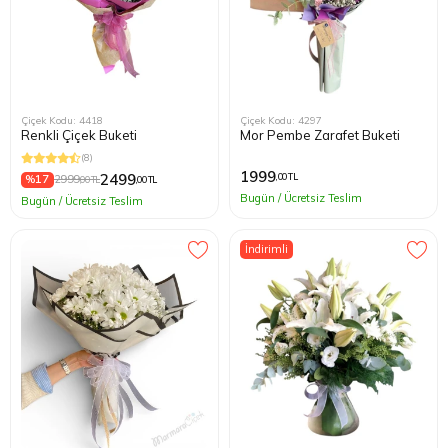
Çiçek Kodu: 4418
Çiçek Kodu: 4297
Renkli Çiçek Buketi
Mor Pembe Zarafet Buketi
(8)
1999
2499
,00 TL
%17
2999
,00 TL
,00 TL
Bugün / Ücretsiz Teslim
Bugün / Ücretsiz Teslim
İndirimli