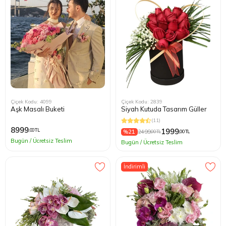
Çiçek Kodu: 4099
Çiçek Kodu: 2839
Aşk Masalı Buketi
Siyah Kutuda Tasarım Güller
(11)
8999
1999
,00 TL
%21
2499
,00 TL
,00 TL
Bugün / Ücretsiz Teslim
Bugün / Ücretsiz Teslim
İndirimli