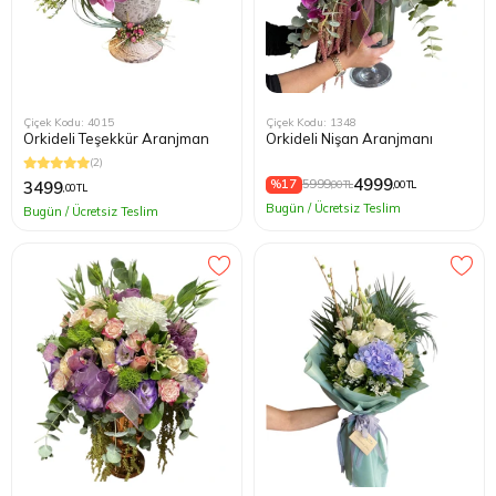
Çiçek Kodu: 4015
Çiçek Kodu: 1348
Orkideli Teşekkür Aranjman
Orkideli Nişan Aranjmanı
(2)
4999
%17
5999
3499
,00 TL
,00 TL
,00 TL
Bugün / Ücretsiz Teslim
Bugün / Ücretsiz Teslim