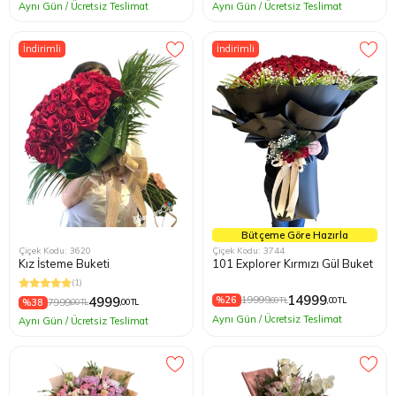
Aynı Gün / Ücretsiz Teslimat
Aynı Gün / Ücretsiz Teslimat
İndirimli
İndirimli
Bütçeme Göre Hazırla
Çiçek Kodu: 3620
Çiçek Kodu: 3744
Kız İsteme Buketi
101 Explorer Kırmızı Gül Buket
(1)
14999
%26
19999
4999
,00 TL
,00 TL
%38
7999
,00 TL
,00 TL
Aynı Gün / Ücretsiz Teslimat
Aynı Gün / Ücretsiz Teslimat