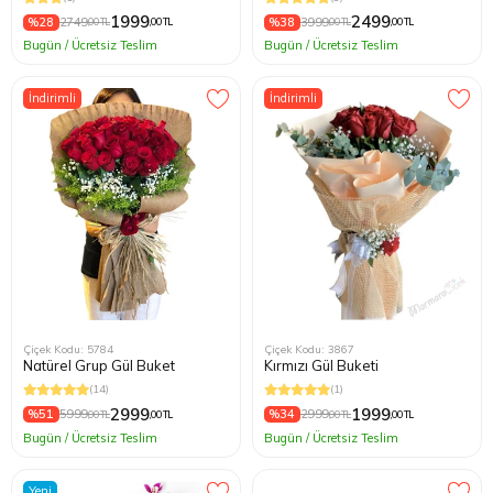
1999
2499
%28
2749
%38
3999
,00 TL
,00 TL
,00 TL
,00 TL
Bugün / Ücretsiz Teslim
Bugün / Ücretsiz Teslim
İndirimli
İndirimli
Çiçek Kodu: 5784
Çiçek Kodu: 3867
Natürel Grup Gül Buket
Kırmızı Gül Buketi
(14)
(1)
2999
1999
%51
5999
%34
2999
,00 TL
,00 TL
,00 TL
,00 TL
Bugün / Ücretsiz Teslim
Bugün / Ücretsiz Teslim
Yeni