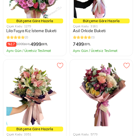
Bütçeme Göre Hazırla
Bütçeme Göre Hazırla
Çiçek Kodu: 1279
Çiçek Kodu: 3161
Lila Fuşya Kız İsteme Buketi
Asil Orkide Buketi
(2)
(1)
4999
7499
%17
5999
,00 TL
,00 TL
,00 TL
Aynı Gün / Ücretsiz Teslimat
Aynı Gün / Ücretsiz Teslimat
Bütçeme Göre Hazırla
Çiçek Kodu: 3351
Çiçek Kodu: 5779