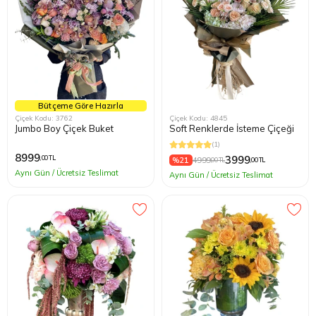
Bütçeme Göre Hazırla
Çiçek Kodu: 3762
Çiçek Kodu: 4845
Jumbo Boy Çiçek Buket
Soft Renklerde İsteme Çiçeği
(1)
8999
3999
,00 TL
%21
4999
,00 TL
,00 TL
Aynı Gün / Ücretsiz Teslimat
Aynı Gün / Ücretsiz Teslimat