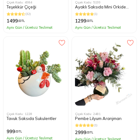
Çiçek Kodu: 4984
Çiçek Kodu: 5199
Teşekkür Çiçeği
Ayaklı Saksıda Mini Orkide
Teraryum
(32)
(1)
1499
1299
,00 TL
,00 TL
Aynı Gün / Ücretsiz Teslimat
Aynı Gün / Ücretsiz Teslimat
Çiçek Kodu: 1228
Çiçek Kodu: 2481
Tavuk Saksıda Sukulentler
Pembe Lilyum Aranjman
(1)
999
2999
,00 TL
,00 TL
Aynı Gün / Ücretsiz Teslimat
Aynı Gün / Ücretsiz Teslimat