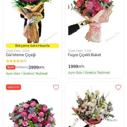
Bütçeme Göre Hazırla
Çiçek Kodu: 2414
Çiçek Kodu: 3116
Gül İsteme Çiçeği
Fuşya Çiçekli Buket
(3)
1999
3999
,00 TL
%34
5999
,00 TL
,00 TL
Aynı Gün / Ücretsiz Teslimat
Aynı Gün / Ücretsiz Teslimat
İndirimli