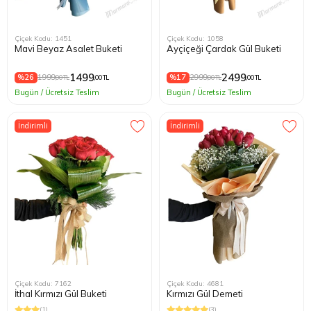
Çiçek Kodu: 1451
Çiçek Kodu: 1058
Mavi Beyaz Asalet Buketi
Ayçiçeği Çardak Gül Buketi
1499
2499
%26
1999
%17
2999
,00 TL
,00 TL
,00 TL
,00 TL
Bugün / Ücretsiz Teslim
Bugün / Ücretsiz Teslim
İndirimli
İndirimli
Çiçek Kodu: 7162
Çiçek Kodu: 4681
İthal Kırmızı Gül Buketi
Kırmızı Gül Demeti
(1)
(3)