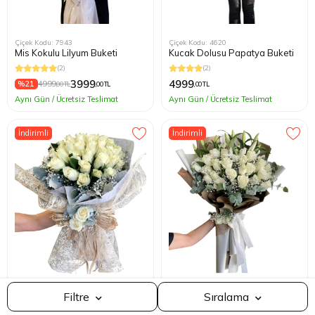
Çiçek Kodu: 7943
Çiçek Kodu: 4620
Mis Kokulu Lilyum Buketi
Kucak Dolusu Papatya Buketi
(2)
(2)
3999
4999
%21
4999
,00 TL
,00 TL
,00 TL
Aynı Gün / Ücretsiz Teslimat
Aynı Gün / Ücretsiz Teslimat
İndirimli
İndirimli
Çok Satılana Göre
Çiçek Kodu: 2708
Çiçek Kodu: 5040
Filtre
Sıralama
Fiyat
Beyaz Gül İsteme Çiçeği
Beyaz Gül Buket
Ucuzdan Pahalıya