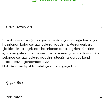
Kağıthane
Küçükçek
Ürün Detayları
Sarıyer Çi
Sevdiklerimize karşı son görevimizde çiçeklerle uğurlama için
hazırlanan kalpli cenaze çelenk modelimiz. Renkli gerbera
Şişli Çiçek
çiçekleri ile kalp şeklinde hazırlanan cenaze çelenk üzerine
içinizden gelen hitap ve sevgi sözcüklerini yazdırabilirsiniz. Kalp
şeklinde cenaze çelenk modelini istediğiniz adrese kendi
Zeytinbur
araçlarımızla göndermekteyiz.
Not: Belirtilen fiyat bir adet çelenk için geçerlidir.
Çiçek Bakımı
Yorumlar