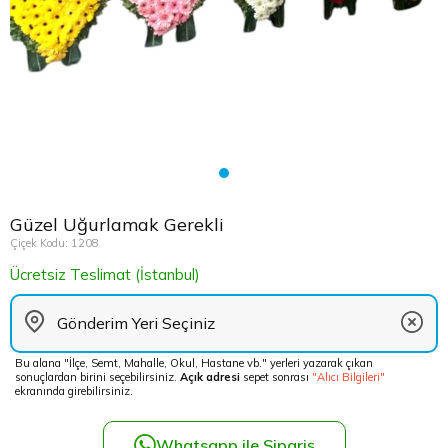
Çikolata Tepsisi ve Şekerlik
Avukata Çiçek
Kuru Çiçek
Düğün Çiç
Şans Bamb
Sancaktep
Beylikdüz
Nişan Masa Süsleme
Yapay Ağaçlar
Cenaze Çe
Tuzla Çiçe
Beyoğlu Ç
Düğün & Nikah Organizasyon
Açılış Çiçe
Ümraniye 
Büyükcek
Gelin Çiçe
Üsküdar Ç
Esenler Çi
Güzel Uğurlamak Gerekli
Fuar Çiçek
Esenyurt 
Çiçek Kodu: 1208
Ücretsiz Teslimat (İstanbul)
Gelin Ara
Eyüp Çiçe
Vip Çiçekl
Fatih Çiçe
Bu alana "İlçe, Semt, Mahalle, Okul, Hastane vb." yerleri yazarak çıkan
sonuçlardan birini seçebilirsiniz.
Açık adresi
sepet sonrası
"Alıcı Bilgileri"
Gaziosma
ekranında girebilirsiniz.
Güngören 
Whatsapp ile Sipariş