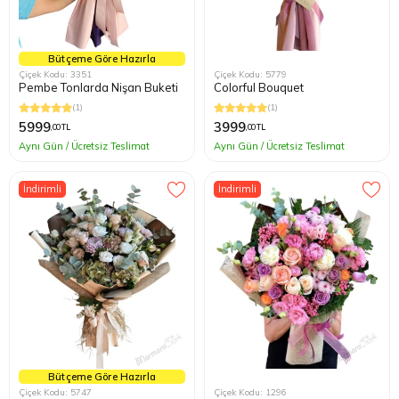
Bütçeme Göre Hazırla
Çiçek Kodu: 3351
Çiçek Kodu: 5779
Pembe Tonlarda Nişan Buketi
Colorful Bouquet
(1)
(1)
5999
3999
,00 TL
,00 TL
Aynı Gün / Ücretsiz Teslimat
Aynı Gün / Ücretsiz Teslimat
İndirimli
İndirimli
Bütçeme Göre Hazırla
Çiçek Kodu: 5747
Çiçek Kodu: 1296