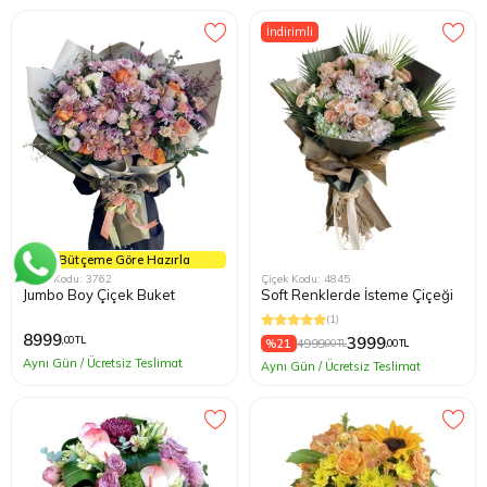
İndirimli
Bütçeme Göre Hazırla
Çiçek Kodu: 3762
Çiçek Kodu: 4845
Jumbo Boy Çiçek Buket
Soft Renklerde İsteme Çiçeği
(1)
8999
3999
,00 TL
%21
4999
,00 TL
,00 TL
Aynı Gün / Ücretsiz Teslimat
Aynı Gün / Ücretsiz Teslimat