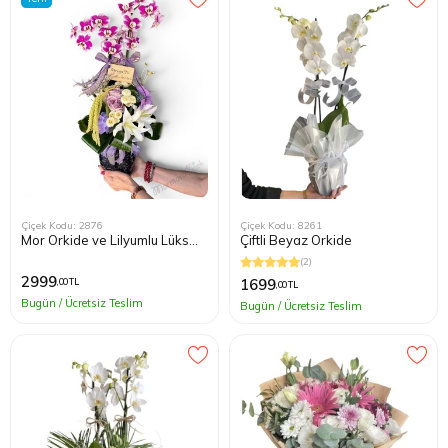
Çiçek Kodu: 2876
Çiçek Kodu: 8261
Mor Orkide ve Lilyumlu Lüks
Çiftli Beyaz Orkide
Çiçek Aranjmanı
(2)
2999
1699
,00 TL
,00 TL
Bugün / Ücretsiz Teslim
Bugün / Ücretsiz Teslim