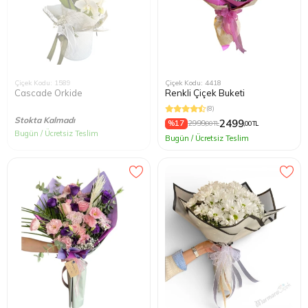
Çiçek Kodu: 1589
Çiçek Kodu: 4418
Cascade Orkide
Renkli Çiçek Buketi
(8)
Stokta Kalmadı
2499
%17
2999
,00 TL
,00 TL
Bugün / Ücretsiz Teslim
Bugün / Ücretsiz Teslim