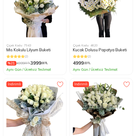
Çiçek Kodu: 7943
Çiçek Kodu: 4620
Mis Kokulu Lilyum Buketi
Kucak Dolusu Papatya Buketi
(2)
(2)
3999
4999
%21
4999
,00 TL
,00 TL
,00 TL
Aynı Gün / Ücretsiz Teslimat
Aynı Gün / Ücretsiz Teslimat
İndirimli
İndirimli