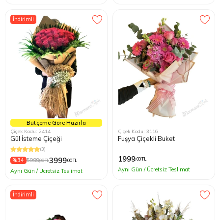
İndirimli
Bütçeme Göre Hazırla
Çiçek Kodu: 2414
Çiçek Kodu: 3116
Gül İsteme Çiçeği
Fuşya Çiçekli Buket
(3)
1999
3999
,00 TL
%34
5999
,00 TL
,00 TL
Aynı Gün / Ücretsiz Teslimat
Aynı Gün / Ücretsiz Teslimat
İndirimli