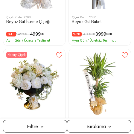
Çiçek Kodu: 2708
Çiçek Kodu: 5040
Beyaz Gül İsteme Çiçeği
Beyaz Gül Buket
4999
3999
%10
5499
%28
5499
,00 TL
,00 TL
,00 TL
,00 TL
Aynı Gün / Ücretsiz Teslimat
Aynı Gün / Ücretsiz Teslimat
Yapay Çiçek
Çok Satılana Göre
Çiçek Kodu: 5673
Çiçek Kodu: 2402
Filtre
Sıralama
Fiyat
Metalik Vazoda Yapay Tasarım
2'li Uzun Yucca Saksı Çiçeği
Ucuzdan Pahalıya