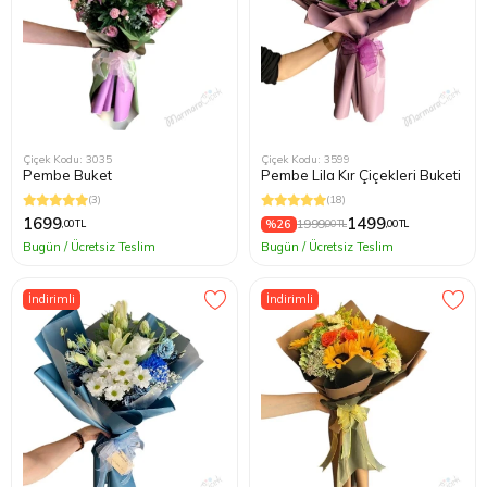
Çiçek Kodu: 3035
Çiçek Kodu: 3599
Pembe Buket
Pembe Lila Kır Çiçekleri Buketi
(3)
(18)
1699
1499
%26
1999
,00 TL
,00 TL
,00 TL
Bugün / Ücretsiz Teslim
Bugün / Ücretsiz Teslim
İndirimli
İndirimli