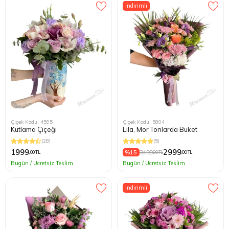
İndirimli
Kağıthane
Küçükçek
Sarıyer Çi
Şişli Çiçek
Zeytinbur
Çiçek Kodu: 4595
Çiçek Kodu: 5804
Kutlama Çiçeği
Lila, Mor Tonlarda Buket
(28)
(5)
1999
2999
%15
3499
,00 TL
,00 TL
,00 TL
Bugün / Ücretsiz Teslim
Bugün / Ücretsiz Teslim
İndirimli