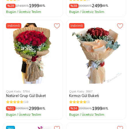
1999
2499
%28
2749
%38
3999
,00 TL
,00 TL
,00 TL
,00 TL
Bugün / Ücretsiz Teslim
Bugün / Ücretsiz Teslim
İndirimli
İndirimli
Çiçek Kodu: 5784
Çiçek Kodu: 3867
Natürel Grup Gül Buket
Kırmızı Gül Buketi
(14)
(1)
2999
1999
%51
5999
%34
2999
,00 TL
,00 TL
,00 TL
,00 TL
Bugün / Ücretsiz Teslim
Bugün / Ücretsiz Teslim
Yeni