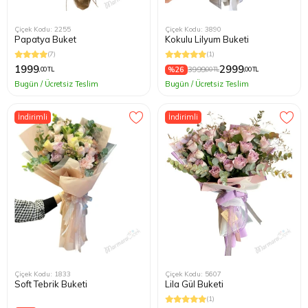
Çiçek Kodu: 2255
Çiçek Kodu: 3890
Papatya Buket
Kokulu Lilyum Buketi
(7)
(1)
1999
2999
%26
3999
,00 TL
,00 TL
,00 TL
Bugün / Ücretsiz Teslim
Bugün / Ücretsiz Teslim
İndirimli
İndirimli
Çiçek Kodu: 1833
Çiçek Kodu: 5607
Soft Tebrik Buketi
Lila Gül Buketi
(1)