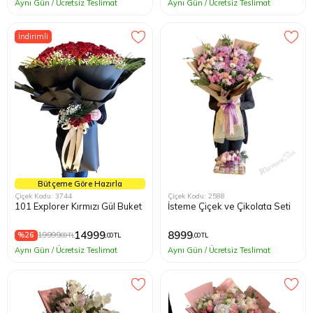
Aynı Gün / Ücretsiz Teslimat
Aynı Gün / Ücretsiz Teslimat
İndirimli
Bütçeme Göre Hazırla
Çiçek Kodu: 3744
Çiçek Kodu: 2588
101 Explorer Kırmızı Gül Buket
İsteme Çiçek ve Çikolata Seti
14999
8999
%26
19999
,00 TL
,00 TL
,00 TL
Aynı Gün / Ücretsiz Teslimat
Aynı Gün / Ücretsiz Teslimat