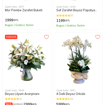
Çiçek Kodu: 4297
Çiçek Kodu: 2244
Mor Pembe Zarafet Buketi
Saf Zarafet Beyaz Papatya
Buketi
(2)
1999
1199
,00 TL
,00 TL
Bugün / Ücretsiz Teslim
Bugün / Ücretsiz Teslim
İndirimli
Çiçek Kodu: 2845
Çiçek Kodu: 1661
Beyaz Lilyum Aranjmanı
4 Dallı Beyaz Orkide
(1)
(3)
2999
5999
%15
3499
,00 TL
,00 TL
,00 TL