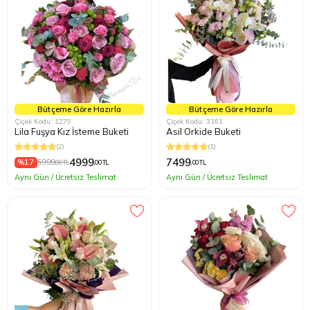
Bütçeme Göre Hazırla
Bütçeme Göre Hazırla
Çiçek Kodu: 1279
Çiçek Kodu: 3161
Lila Fuşya Kız İsteme Buketi
Asil Orkide Buketi
(2)
(1)
4999
7499
%17
5999
,00 TL
,00 TL
,00 TL
Aynı Gün / Ücretsiz Teslimat
Aynı Gün / Ücretsiz Teslimat