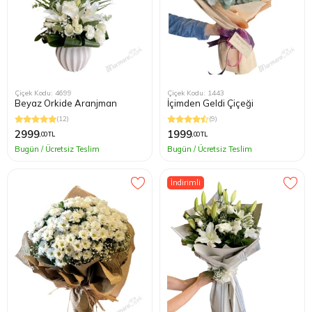
Çiçek Kodu: 4699
Çiçek Kodu: 1443
Beyaz Orkide Aranjman
İçimden Geldi Çiçeği
(12)
(9)
2999
1999
,00 TL
,00 TL
Bugün / Ücretsiz Teslim
Bugün / Ücretsiz Teslim
İndirimli