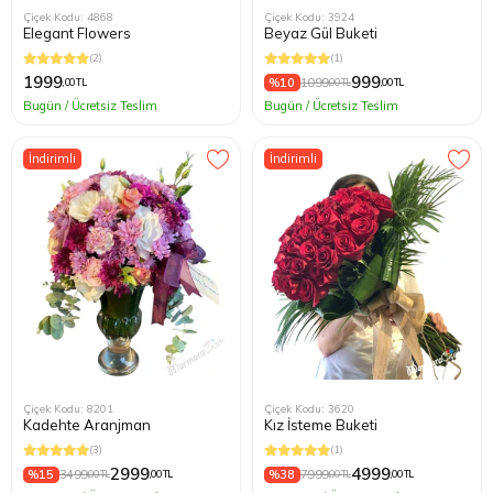
Çiçek Kodu: 4868
Çiçek Kodu: 3924
Elegant Flowers
Beyaz Gül Buketi
(2)
(1)
1999
999
%10
1099
,00 TL
,00 TL
,00 TL
Bugün / Ücretsiz Teslim
Bugün / Ücretsiz Teslim
İndirimli
İndirimli
Çiçek Kodu: 8201
Çiçek Kodu: 3620
Kadehte Aranjman
Kız İsteme Buketi
(3)
(1)
2999
4999
%15
3499
%38
7999
,00 TL
,00 TL
,00 TL
,00 TL