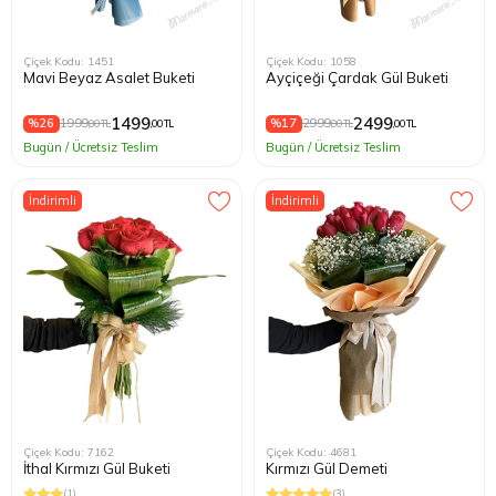
Çiçek Kodu: 1451
Çiçek Kodu: 1058
Mavi Beyaz Asalet Buketi
Ayçiçeği Çardak Gül Buketi
1499
2499
%26
1999
%17
2999
,00 TL
,00 TL
,00 TL
,00 TL
Bugün / Ücretsiz Teslim
Bugün / Ücretsiz Teslim
İndirimli
İndirimli
Çiçek Kodu: 7162
Çiçek Kodu: 4681
İthal Kırmızı Gül Buketi
Kırmızı Gül Demeti
(1)
(3)