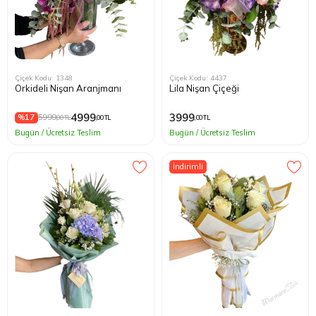
Çiçek Kodu: 1348
Çiçek Kodu: 4437
Orkideli Nişan Aranjmanı
Lila Nişan Çiçeği
4999
3999
%17
5999
,00 TL
,00 TL
,00 TL
Bugün / Ücretsiz Teslim
Bugün / Ücretsiz Teslim
İndirimli