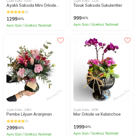
Çiçek Kodu: 5199
Çiçek Kodu: 1228
Ayaklı Saksıda Mini Orkide
Tavuk Saksıda Sukulentler
Teraryum
(1)
999
1299
,00 TL
,00 TL
Aynı Gün / Ücretsiz Teslimat
Aynı Gün / Ücretsiz Teslimat
Çiçek Kodu: 2481
Çiçek Kodu: 1856
Pembe Lilyum Aranjman
Mor Orkide ve Kalanchoe
(1)
1999
2999
,00 TL
,00 TL
Aynı Gün / Ücretsiz Teslimat
Aynı Gün / Ücretsiz Teslimat