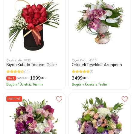
Çiçek Kodu: 2839
Çiçek Kodu: 4015
Siyah Kutuda Tasarım Güller
Orkideli Teşekkür Aranjman
(11)
(2)
1999
3499
%21
2499
,00 TL
,00 TL
,00 TL
Bugün / Ücretsiz Teslim
Bugün / Ücretsiz Teslim
İndirimli