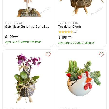
Çiçek Kodu: 4188
Çiçek Kodu: 4984
Soft Nişan Buketi ve Sandıkta
Teşekkür Çiçeği
Nişan Çikolata Seti
(32)
9499
1499
,00 TL
,00 TL
Aynı Gün / Ücretsiz Teslimat
Aynı Gün / Ücretsiz Teslimat