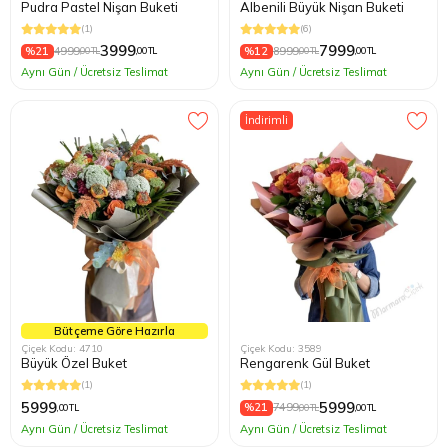
Pudra Pastel Nişan Buketi
Albenili Büyük Nişan Buketi
(1)
(6)
3999
7999
%21
4999
%12
8999
,00 TL
,00 TL
,00 TL
,00 TL
Aynı Gün / Ücretsiz Teslimat
Aynı Gün / Ücretsiz Teslimat
İndirimli
Bütçeme Göre Hazırla
Çiçek Kodu: 4710
Çiçek Kodu: 3589
Büyük Özel Buket
Rengarenk Gül Buket
(1)
(1)
5999
5999
%21
7499
,00 TL
,00 TL
,00 TL
Aynı Gün / Ücretsiz Teslimat
Aynı Gün / Ücretsiz Teslimat