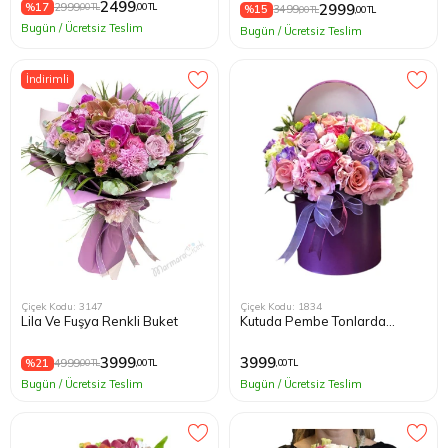
2499
%17
2999
2999
,00 TL
,00 TL
%15
3499
,00 TL
,00 TL
Bugün / Ücretsiz Teslim
Bugün / Ücretsiz Teslim
İndirimli
Çiçek Kodu: 3147
Çiçek Kodu: 1834
Lila Ve Fuşya Renkli Buket
Kutuda Pembe Tonlarda
Çiçekler
3999
3999
%21
4999
,00 TL
,00 TL
,00 TL
Bugün / Ücretsiz Teslim
Bugün / Ücretsiz Teslim