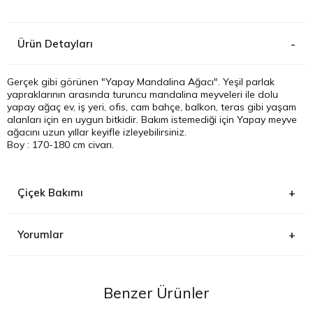
Kağıthane
Ürün Detayları
Küçükçek
Gerçek gibi görünen "Yapay Mandalina Ağacı". Yeşil parlak
yapraklarının arasında turuncu mandalina meyveleri ile dolu
Sarıyer Çi
yapay ağaç ev, iş yeri, ofis, cam bahçe, balkon, teras gibi yaşam
alanları için en uygun bitkidir. Bakım istemediği için Yapay meyve
Şişli Çiçek
ağacını uzun yıllar keyifle izleyebilirsiniz.
Boy : 170-180 cm civarı.
Zeytinbur
Çiçek Bakımı
Yorumlar
Yapay Mandalina Ağacını belli aralıklarla duşun altında yıkayarak
temizleyebilirsiniz.
Benzer Ürünler