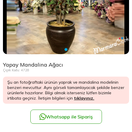
Çikolata Tepsisi ve Şekerlik
Avukata Çiçek
Kuru Çiçek
Düğün Çiç
Şans Bamb
Sancaktep
Beylikdüz
Nişan Masa Süsleme
Yapay Ağaçlar
Cenaze Çe
Tuzla Çiçe
Beyoğlu Ç
Düğün & Nikah Organizasyon
Açılış Çiçe
Ümraniye 
Büyükcek
Gelin Çiçe
Üsküdar Ç
Esenler Çi
Yapay Mandalina Ağacı
Fuar Çiçek
Esenyurt 
Çiçek Kodu: 4728
Şu an fotoğraftaki ürünün yaprak ve mandalina modelinin
Gelin Ara
Eyüp Çiçe
benzeri mevcuttur. Aynı görseli tamamlayacak şekilde benzer
ürünlerle hazırlanır. Bilgi almak isterseniz lütfen bizimle
irtibata geçiniz. İletişim bilgileri için
tıklayınız.
Vip Çiçekl
Fatih Çiçe
Gaziosma
Whatsapp ile Sipariş
Güngören 