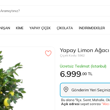
 NİŞAN
KİME
YAPAY ÇİÇEK
ÇİKOLATA
İNDİRİMDEKİLER
Yapay Limon Ağacı
Çiçek Kodu: 5962
Ücretsiz Teslimat (İstanbul)
6.999
,00 TL
Bu alana "İlçe, Semt, Mahalle, Ok
Açık adresi
sepet sonrası
"Alıcı