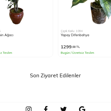
5
Çiçek Kodu: 1094
in Ağacı
Yapay Difenbahya
1299
,00 TL
iz Teslim
Bugün / Ücretsiz Teslim
Son Ziyaret Edilenler