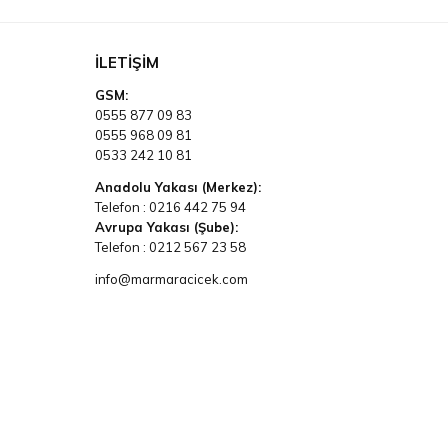
İLETIŞIM
GSM:
0555 877 09 83
0555 968 09 81
0533 242 10 81
Anadolu Yakası (Merkez):
Telefon :
0216 442 75 94
Avrupa Yakası (Şube):
Telefon :
0212 567 23 58
info@marmaracicek.com