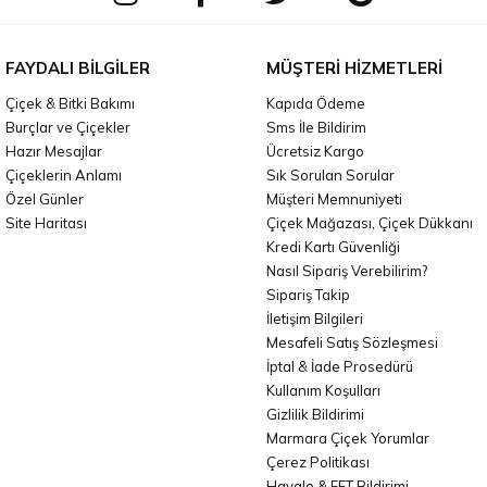
FAYDALI BILGILER
MÜŞTERI HIZMETLERI
Çiçek & Bitki Bakımı
Kapıda Ödeme
Burçlar ve Çiçekler
Sms İle Bildirim
Hazır Mesajlar
Ücretsiz Kargo
Çiçeklerin Anlamı
Sık Sorulan Sorular
Özel Günler
Müşteri Memnuniyeti
Site Haritası
Çiçek Mağazası, Çiçek Dükkanı
Kredi Kartı Güvenliği
Nasıl Sipariş Verebilirim?
Sipariş Takip
İletişim Bilgileri
Mesafeli Satış Sözleşmesi
İptal & İade Prosedürü
Kullanım Koşulları
Gizlilik Bildirimi
Marmara Çiçek Yorumlar
Çerez Politikası
Havale & EFT Bildirimi