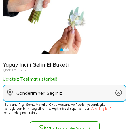
Çikolata Tepsisi ve Şekerlik
Avukata Çiçek
Kuru Çiçek
Düğün Çiç
Şans Bamb
Sancaktep
Beylikdüz
Nişan Masa Süsleme
Yapay Ağaçlar
Cenaze Çe
Tuzla Çiçe
Beyoğlu Ç
Düğün & Nikah Organizasyon
Açılış Çiçe
Ümraniye 
Büyükcek
Gelin Çiçe
Üsküdar Ç
Esenler Çi
Yapay İncili Gelin El Buketi
Fuar Çiçek
Esenyurt 
Çiçek Kodu: 2323
Ücretsiz Teslimat (İstanbul)
Gelin Ara
Eyüp Çiçe
Vip Çiçekl
Fatih Çiçe
Bu alana "İlçe, Semt, Mahalle, Okul, Hastane vb." yerleri yazarak çıkan
sonuçlardan birini seçebilirsiniz.
Açık adresi
sepet sonrası
"Alıcı Bilgileri"
Gaziosma
ekranında girebilirsiniz.
Güngören 
Whatsapp ile Sipariş