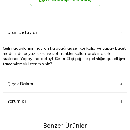
Kağıthane
Küçükçek
Ürün Detayları
Sarıyer Çi
Gelin adaylarının hayran kalacağı güzellikte kalıcı ve yapay buket
modelinde beyaz, ekru ve soft renkler kullanılarak incilerle
Şişli Çiçek
süslendi. Yapay İnci detaylı
Gelin El çiçeği i
le gelinliğin güzelliğini
tamamlamak ister misiniz?
Zeytinbur
Çiçek Bakımı
Yorumlar
Benzer Ürünler