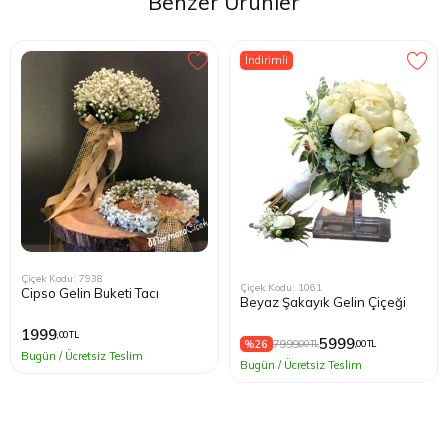
Benzer Ürünler
kesinlikle alabilirsiniz. Satıcıya ilgisinden dolayı teşekkür
ederim. Ürünün yapıp aşamasından ,dağıtımına kadar her
türlü bilgiyi öncesinde sizlerle paylaşıyorlar.
İndirimli
Çiçek Kodu: 7938
Çiçek Kodu: 1061
Cipso Gelin Buketi Tacı
Beyaz Şakayık Gelin Çiçeği
1999
,00 TL
5999
%26
7999
,00 TL
,00 TL
Bugün / Ücretsiz Teslim
Bugün / Ücretsiz Teslim