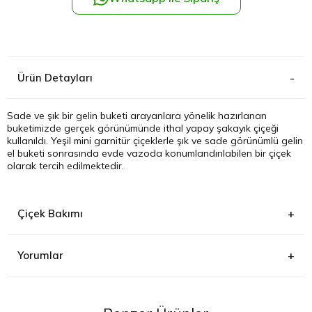
Kağıthane
Küçükçek
Ürün Detayları
Sarıyer Çi
Sade ve şık bir gelin buketi arayanlara yönelik hazırlanan
buketimizde gerçek görünümünde ithal yapay şakayık çiçeği
Şişli Çiçek
kullanıldı. Yeşil mini garnitür çiçeklerle şık ve sade görünümlü gelin
el buketi sonrasında evde vazoda konumlandırılabilen bir çiçek
olarak tercih edilmektedir.
Zeytinbur
Çiçek Bakımı
Yorumlar
Ö***** Ö*****
(13.04.2022)
Ürün görseldekinin bire bir aynısı, hiç tereddüt etmeden