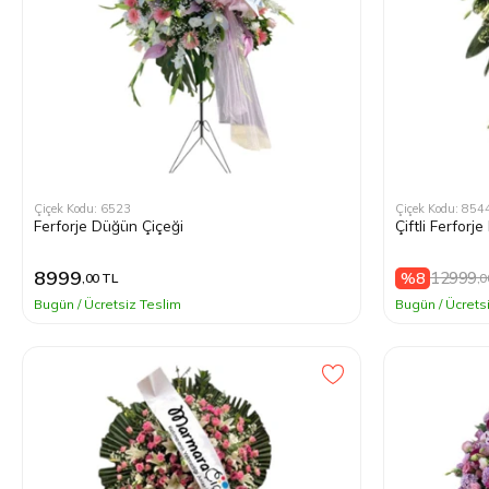
Uygula
Mor
Çiçek Kodu: 6523
Çiçek Kodu: 854
Ferforje Düğün Çiçeği
Çiftli Ferforj
8999
12999
%8
,00 TL
,0
Bugün / Ücretsiz Teslim
Bugün / Ücrets