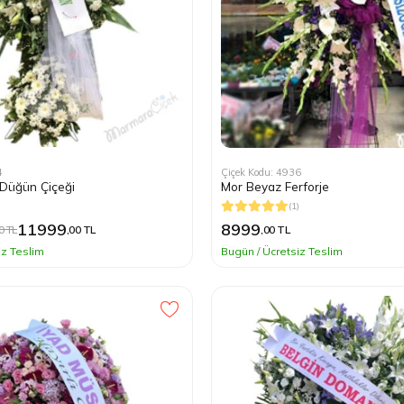
4
Çiçek Kodu: 4936
e Düğün Çiçeği
Mor Beyaz Ferforje
(1)
11999
8999
0 TL
,00 TL
,00 TL
iz Teslim
Bugün / Ücretsiz Teslim