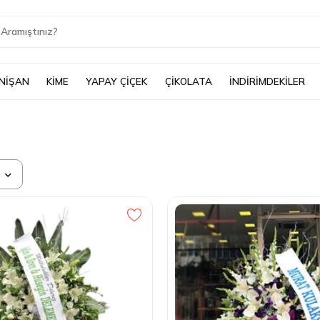
 NİŞAN
KİME
YAPAY ÇİÇEK
ÇİKOLATA
İNDİRİMDEKİLER
a
atılana Göre
an Pahalıya
ıdan Ucuza
 Beğenilenler
 Değerlendirilenler
iler