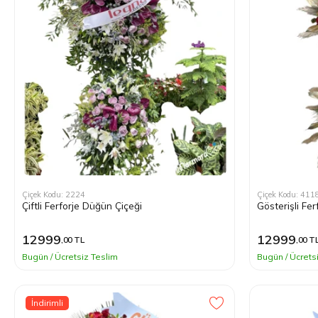
Çiçek Kodu: 2224
Çiçek Kodu: 411
Çiftli Ferforje Düğün Çiçeği
Gösterişli Fe
12999
12999
,00 TL
,00 T
Bugün / Ücretsiz Teslim
Bugün / Ücrets
İndirimli