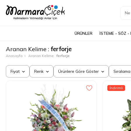
ÜRÜNLER
İSTEME - SÖZ -
Aranan Kelime :
ferforje
Anasayfa
Aranan Kelime :
ferforje
Fiyat
Renk
Ürünlere Göre Göster
Sıralam
1.000 - 2.000 TL
Beyaz
Kargolanabilir Ürünleri Göster
Çok S
İndirimli
2.000 - 3.000 TL
Yeşil
İndirimli Ürünleri Göster
Ucuzd
3.000 - 5.000 TL
Mavi
Yapay Ürünleri Göster
Pahal
5.000 - 10.000 TL
Kırmızı
Canlı Ürünleri Göster
En Çok
10.000 TL ve üstü
Sarı
En Çok
Pembe
En Yen