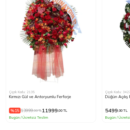
Çiçek Kodu: 2135
Çiçek Kodu: 342
Kırmızı Gül ve Antoryumlu Ferforje
Düğün Açılış 
11999
5499
13999
%15
,00 TL
,00 TL
,00 TL
Bugün / Ücretsiz Teslim
Bugün / Ücrets