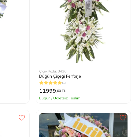
Çiçek Kodu: 3436
Düğün Çiçeği Ferforje
(1)
11999
,00 TL
Bugün / Ücretsiz Teslim