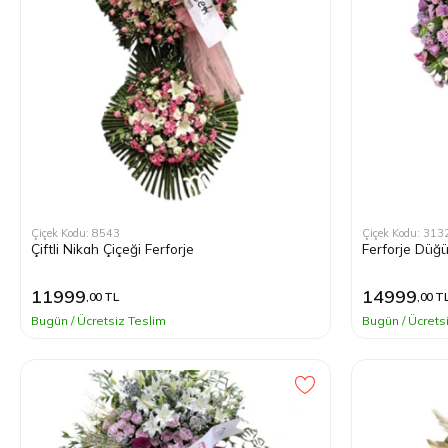
Çiçek Kodu: 8543
Çiçek Kodu: 313
Çiftli Nikah Çiçeği Ferforje
Ferforje Düğü
11999
14999
,00 TL
,00 T
Bugün / Ücretsiz Teslim
Bugün / Ücrets