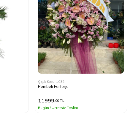
Çiçek Kodu: 1032
Pembeli Ferforje
11999
,00 TL
Bugün / Ücretsiz Teslim