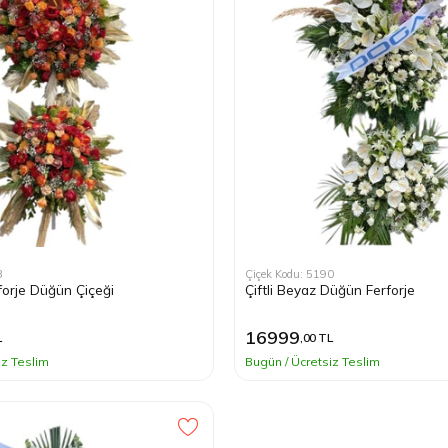
8
Çiçek Kodu: 5190
rforje Düğün Çiçeği
Çiftli Beyaz Düğün Ferforje
16999
L
,00 TL
iz Teslim
Bugün / Ücretsiz Teslim