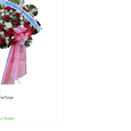
7
Ferforje
iz Teslim