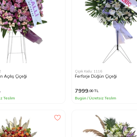
2
Çiçek Kodu: 1116
n Açılış Çiçeği
Ferforje Düğün Çiçeği
7999
L
,00 TL
iz Teslim
Bugün / Ücretsiz Teslim