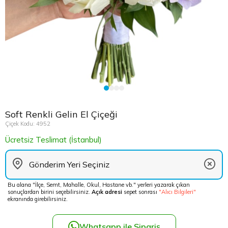
Çikolata Tepsisi ve Şekerlik
Avukata Çiçek
Kuru Çiçek
Düğün Çiç
Şans Bamb
Sancaktep
Beylikdüz
Nişan Masa Süsleme
Yapay Ağaçlar
Cenaze Çe
Tuzla Çiçe
Beyoğlu Ç
Düğün & Nikah Organizasyon
Açılış Çiçe
Ümraniye 
Büyükcek
Gelin Çiçe
Üsküdar Ç
Esenler Çi
Soft Renkli Gelin El Çiçeği
Fuar Çiçek
Esenyurt 
Çiçek Kodu: 4952
Ücretsiz Teslimat (İstanbul)
Gelin Ara
Eyüp Çiçe
Vip Çiçekl
Fatih Çiçe
Bu alana "İlçe, Semt, Mahalle, Okul, Hastane vb." yerleri yazarak çıkan
sonuçlardan birini seçebilirsiniz.
Açık adresi
sepet sonrası
"Alıcı Bilgileri"
Gaziosma
ekranında girebilirsiniz.
Güngören 
Whatsapp ile Sipariş