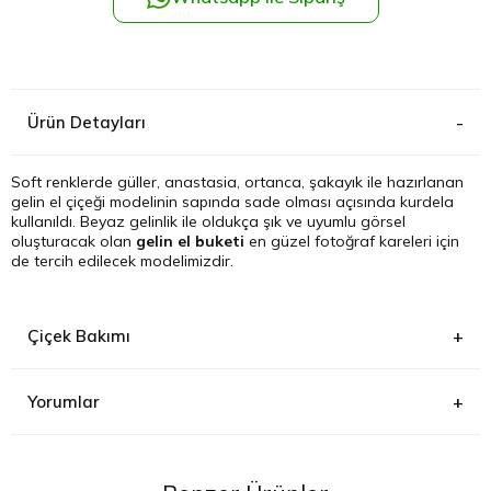
Kağıthane
Küçükçek
Ürün Detayları
Sarıyer Çi
Soft renklerde güller, anastasia, ortanca, şakayık ile hazırlanan
gelin el çiçeği modelinin sapında sade olması açısında kurdela
Şişli Çiçek
kullanıldı. Beyaz gelinlik ile oldukça şık ve uyumlu görsel
oluşturacak olan
gelin el buketi
en güzel fotoğraf kareleri için
de tercih edilecek modelimizdir.
Zeytinbur
Çiçek Bakımı
Yorumlar