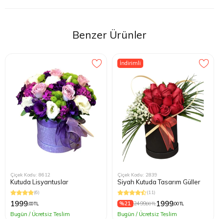
E***** K*****
(04.09.2020)
Teşekkür ederim ilgimiz için resimdekinden daha güzel geldi.
Benzer Ürünler
İndirimli
Çiçek Kodu: 8612
Çiçek Kodu: 2839
Kutuda Lisyantuslar
Siyah Kutuda Tasarım Güller
(6)
(11)
1999
1999
%21
2499
,00 TL
,00 TL
,00 TL
Bugün / Ücretsiz Teslim
Bugün / Ücretsiz Teslim