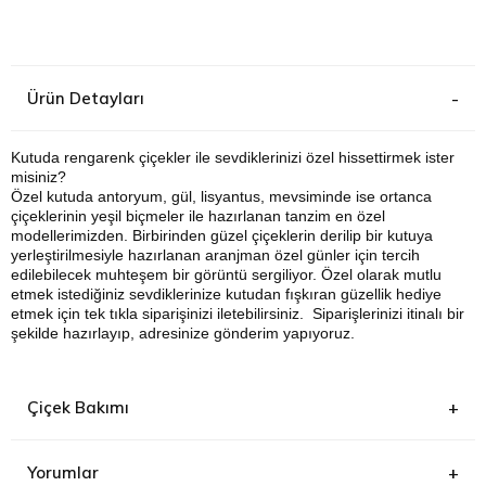
Kağıthane
Küçükçek
Ürün Detayları
Sarıyer Çi
Kutuda rengarenk çiçekler ile sevdiklerinizi özel hissettirmek ister
misiniz?
Özel kutuda antoryum, gül, lisyantus, mevsiminde ise ortanca
Şişli Çiçek
çiçeklerinin yeşil biçmeler ile hazırlanan tanzim en özel
modellerimizden. Birbirinden güzel çiçeklerin derilip bir kutuya
yerleştirilmesiyle hazırlanan aranjman özel günler için tercih
Zeytinbur
edilebilecek muhteşem bir görüntü sergiliyor. Özel olarak mutlu
etmek istediğiniz sevdiklerinize kutudan fışkıran gü
zellik hediye
etmek için tek tıkla siparişinizi iletebilirsiniz. Siparişlerinizi itinalı bir
şekilde hazırlayıp, adresinize gönderim yapıyoruz.
Çiçek Bakımı
Yorumlar