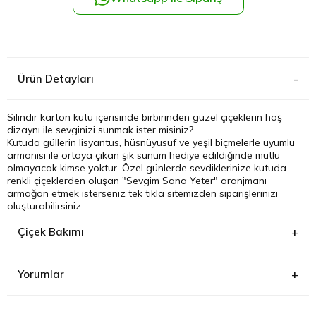
Kağıthane
Küçükçek
Ürün Detayları
Sarıyer Çi
Silindir karton kutu içerisinde birbirinden güzel çiçeklerin hoş
dizaynı ile sevginizi sunmak ister misiniz?
Şişli Çiçek
Kutuda güllerin lisyantus, hüsnüyusuf ve yeşil biçmelerle uyumlu
armonisi ile ortaya çıkan şık sunum hediye edildiğinde mutlu
olmayacak kimse yoktur. Özel günlerde sevdiklerinize kutuda
Zeytinbur
renkli çiçeklerden oluşan "Sevgim Sana Yeter" aranjmanı
armağan etmek isterseniz tek tıkla sitemizden siparişlerinizi
oluşturabilirsiniz.
Çiçek Bakımı
Yorumlar
M***** Ç*****
(04.06.2021)