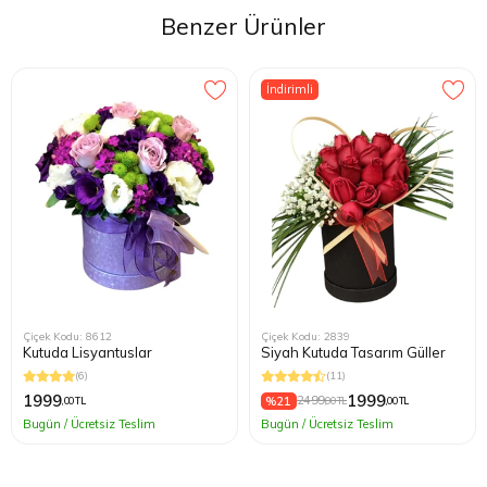
Çiçekte ufak değişiklikler dışında çok taze ve güzel
Benzer Ürünler
gönderildi. Çikolata da çok beğenildi. Ellerinize sağlık,
teşekkür ederim.
İndirimli
Çiçek Kodu: 8612
Çiçek Kodu: 2839
Kutuda Lisyantuslar
Siyah Kutuda Tasarım Güller
(6)
(11)
1999
1999
%21
2499
,00 TL
,00 TL
,00 TL
Bugün / Ücretsiz Teslim
Bugün / Ücretsiz Teslim