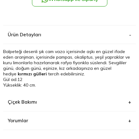
Kağıthane
Küçükçek
Ürün Detayları
Sarıyer Çi
Balpeteği desenli şık cam vazo içerisinde aşkı en güzel ifade
eden aranjman, içerisinde pampas, okaliptus, yeşil yapraklar ve
Şişli Çiçek
kuru limonlarla hazırlanarak rafya fiyonkla süslendi. Sevgililer
günü, doğum günü, eşinize, kız arkadaşınıza en güzel
hediye
kırmızı gülleri
tercih edebilirsiniz.
Zeytinbur
Gül ad.12
Yükseklik: 40 cm.
Çiçek Bakımı
Yorumlar