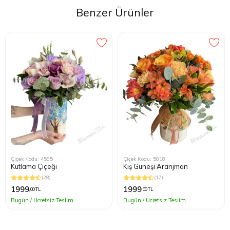
Benzer Ürünler
Çiçek Kodu: 4595
Çiçek Kodu: 5018
Kutlama Çiçeği
Kış Güneşi Aranjman
(28)
(17)
1999
1999
,00 TL
,00 TL
Bugün / Ücretsiz Teslim
Bugün / Ücretsiz Teslim