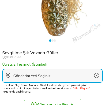
Çikolata Tepsisi ve Şekerlik
Avukata Çiçek
Kuru Çiçek
Düğün Çiç
Şans Bamb
Sancaktep
Beylikdüz
Nişan Masa Süsleme
Yapay Ağaçlar
Cenaze Çe
Tuzla Çiçe
Beyoğlu Ç
Düğün & Nikah Organizasyon
Açılış Çiçe
Ümraniye 
Büyükcek
Gelin Çiçe
Üsküdar Ç
Esenler Çi
Sevgilime Şık Vazoda Güller
Fuar Çiçek
Esenyurt 
Çiçek Kodu: 2640
Ücretsiz Teslimat (İstanbul)
Gelin Ara
Eyüp Çiçe
Vip Çiçekl
Fatih Çiçe
Bu alana "İlçe, Semt, Mahalle, Okul, Hastane vb." yerleri yazarak çıkan
sonuçlardan birini seçebilirsiniz.
Açık adresi
sepet sonrası
"Alıcı Bilgileri"
Gaziosma
ekranında girebilirsiniz.
Güngören 
Whatsapp ile Sipariş