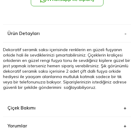
Kağıthane
Küçükçek
Ürün Detayları
Sarıyer Çi
Dekoratif seramik saksı içerisinde renklerin en güzeli fuşyanın
orkide hali ile sevdiklerinizi şımartabilirsiniz. Çiçeklerin kraliçesi
Şişli Çiçek
orkidenin en güzel rengi fuşya tonu ile sevdiğiniz kişilere güzel bir
jest yapmak isterseniz hemen sipariş verebilirsiniz. Şık görünümlü
dekoratif seramik saksı içerisine 2 adet çift dallı fuşya orkide
Zeytinbur
hediyesi ile yaaşam alanlarına mutluluk katmak sadece bir tık
veya bir telefonunuza bakıyor. Siparişlerinizin istediğiniz adrese
güvenli bir şekilde gönderimini sağlayabiliyoruz.
Çiçek Bakımı
Yorumlar