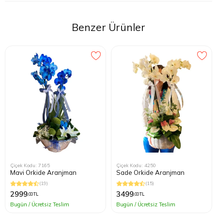
G***** A*****
(24.05.2021)
Güzel ve Hızlı teslimatınız için çok teşekkürler.
Benzer Ürünler
Çiçek Kodu: 7165
Çiçek Kodu: 4250
Mavi Orkide Aranjman
Sade Orkide Aranjman
(19)
(15)
2999
3499
,00 TL
,00 TL
Bugün / Ücretsiz Teslim
Bugün / Ücretsiz Teslim