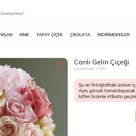
 NİŞAN
KİME
YAPAY ÇİÇEK
ÇİKOLATA
İNDİRİMDEKİLER
Canlı Gelin Çiçeği
Çiçek Kodu: 2788
Şu an fotoğraftaki ürünün iç
Aynı görseli tamamlayacak şe
lütfen bizimle irtibata geçiniz