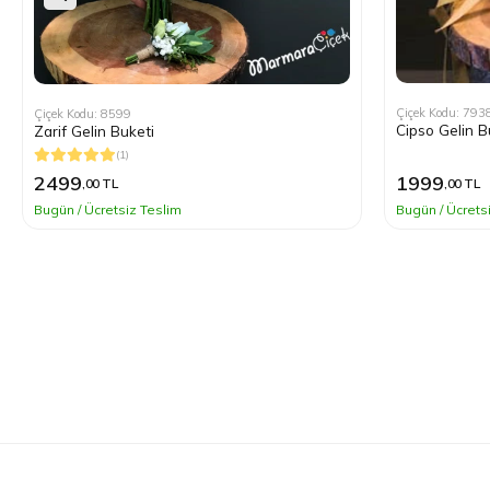
Çiçek Kodu: 7938
Çiçek Kodu
Cipso Gelin Buketi Tacı
Beyaz Şak
1999
,00 TL
79
%26
Bugün / Ücretsiz Teslim
Bugün / Üc