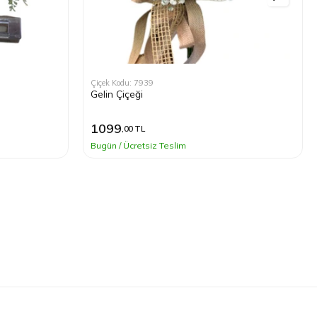
Çiçek Kodu: 4422
Beyaz Gül Gelin Çiçeği
7499
,00 TL
Bugün / Ücretsiz Teslim