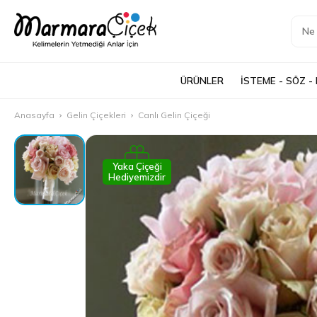
ÜRÜNLER
İSTEME - SÖZ -
Anasayfa
Gelin Çiçekleri
Canlı Gelin Çiçeği
Yaka Çiçeği
Hediyemizdir