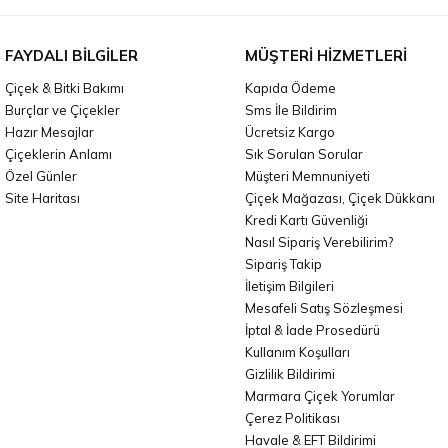
FAYDALI BILGILER
MÜŞTERI HIZMETLERI
Çiçek & Bitki Bakımı
Kapıda Ödeme
Burçlar ve Çiçekler
Sms İle Bildirim
Hazır Mesajlar
Ücretsiz Kargo
Çiçeklerin Anlamı
Sık Sorulan Sorular
Özel Günler
Müşteri Memnuniyeti
Site Haritası
Çiçek Mağazası, Çiçek Dükkanı
Kredi Kartı Güvenliği
Nasıl Sipariş Verebilirim?
Sipariş Takip
İletişim Bilgileri
Mesafeli Satış Sözleşmesi
İptal & İade Prosedürü
Kullanım Koşulları
Gizlilik Bildirimi
Marmara Çiçek Yorumlar
Çerez Politikası
Havale & EFT Bildirimi