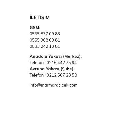
İLETIŞIM
GSM:
0555 877 09 83
0555 968 09 81
0533 242 10 81
Anadolu Yakası (Merkez):
Telefon :
0216 442 75 94
Avrupa Yakası (Şube):
Telefon :
0212 567 23 58
info@marmaracicek.com