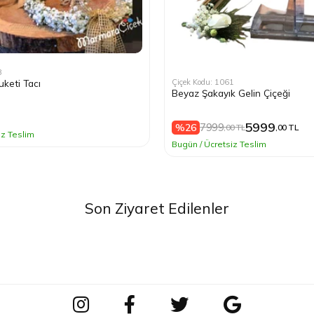
: 1061
Çiçek Kodu: 7939
ayık Gelin Çiçeği
Gelin Çiçeği
5999
1099
99
,00 TL
,00 TL
,00 TL
retsiz Teslim
Bugün / Ücretsiz Teslim
Son Ziyaret Edilenler