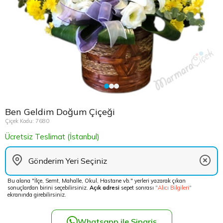
Çikolata Tepsisi ve Şekerlik
Avukata Çiçek
Kuru Çiçek
Düğün Çiç
Şans Bamb
Sancaktep
Beylikdüz
Nişan Masa Süsleme
Yapay Ağaçlar
Cenaze Çe
Tuzla Çiçe
Beyoğlu Ç
Düğün & Nikah Organizasyon
Açılış Çiçe
Ümraniye 
Büyükcek
Gelin Çiçe
Üsküdar Ç
Esenler Çi
Ben Geldim Doğum Çiçeği
Fuar Çiçek
Esenyurt 
Çiçek Kodu: 7680
Ücretsiz Teslimat (İstanbul)
Gelin Ara
Eyüp Çiçe
Vip Çiçekl
Fatih Çiçe
Bu alana "İlçe, Semt, Mahalle, Okul, Hastane vb." yerleri yazarak çıkan
sonuçlardan birini seçebilirsiniz.
Açık adresi
sepet sonrası
"Alıcı Bilgileri"
Gaziosma
ekranında girebilirsiniz.
Güngören 
Whatsapp ile Sipariş