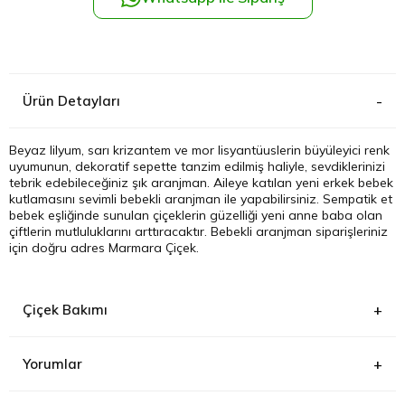
Kağıthane
Küçükçek
Ürün Detayları
Sarıyer Çi
Beyaz lilyum, sarı krizantem ve mor lisyantüuslerin büyüleyici renk
uyumunun, dekoratif sepette tanzim edilmiş haliyle, sevdiklerinizi
Şişli Çiçek
tebrik edebileceğiniz şık aranjman. Aileye katılan yeni erkek bebek
kutlamasını sevimli bebekli aranjman ile yapabilirsiniz. Sempatik et
bebek eşliğinde sunulan çiçeklerin güzelliği yeni anne baba olan
Zeytinbur
çiftlerin mutluluklarını arttıracaktır.
Bebekli aranjman
siparişleriniz
için doğru adres Marmara Çiçek.
Çiçek Bakımı
Yorumlar