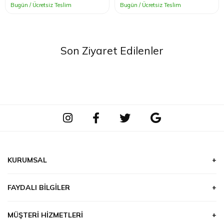
Bugün / Ücretsiz Teslim
Bugün / Ücretsiz Teslim
Son Ziyaret Edilenler
KURUMSAL
Hakkımızda
FAYDALI BILGILER
Hizmetlerimiz
Çiçek & Bitki Bakımı
Ödeme
MÜŞTERI HIZMETLERI
Burçlar ve Çiçekler