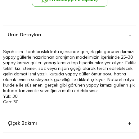
Kağıthane
Küçükçek
Ürün Detayları
Sarıyer Çi
Siyah isim- tarih baskılı kutu içerisinde gerçek gibi görünen kırmızı
yapay güllerle hazırlanan aranjman modelimizin içerisinde 25-30
Şişli Çiçek
yapay kırmızı güller, yapay kırmızı top hiperikumlar yer alıyor. Evlilik
teklifi kız isteme-, söz veya nişan çiçeği olarak tercih edilebilecek,
gelin damat ismi yazılı, kutuda yapay güller ömür boyu hatıra
Zeytinbur
olarak evinizi süsleyecek güzelliği ile dikkat çekiyor. Natürel rafya
kurdele ile süslenen, gerçek gibi görünen yapay kırmızı güllerin şık
kutuda tanzimi ile sevdiğinizi mutlu edebilirsiniz.
Yük: 30
Gen: 30
Çiçek Bakımı