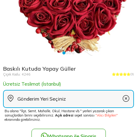
Çikolata Tepsisi ve Şekerlik
Avukata Çiçek
Kuru Çiçek
Düğün Çiç
Şans Bamb
Sancaktep
Beylikdüz
Nişan Masa Süsleme
Yapay Ağaçlar
Cenaze Çe
Tuzla Çiçe
Beyoğlu Ç
Düğün & Nikah Organizasyon
Açılış Çiçe
Ümraniye 
Büyükcek
Gelin Çiçe
Üsküdar Ç
Esenler Çi
Baskılı Kutuda Yapay Güller
Fuar Çiçek
Esenyurt 
Çiçek Kodu: 4246
(3)
Ücretsiz Teslimat (İstanbul)
Gelin Ara
Eyüp Çiçe
Vip Çiçekl
Fatih Çiçe
Bu alana "İlçe, Semt, Mahalle, Okul, Hastane vb." yerleri yazarak çıkan
sonuçlardan birini seçebilirsiniz.
Açık adresi
sepet sonrası
"Alıcı Bilgileri"
Gaziosma
ekranında girebilirsiniz.
Güngören 
Whatsapp ile Sipariş