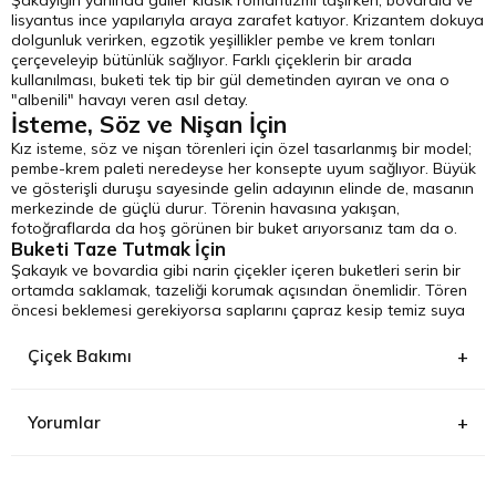
lisyantus ince yapılarıyla araya zarafet katıyor. Krizantem dokuya
dolgunluk verirken, egzotik yeşillikler pembe ve krem tonları
çerçeveleyip bütünlük sağlıyor. Farklı çiçeklerin bir arada
kullanılması, buketi tek tip bir gül demetinden ayıran ve ona o
"albenili" havayı veren asıl detay.
İsteme, Söz ve Nişan İçin
Kız isteme, söz ve nişan törenleri için özel tasarlanmış bir model;
pembe-krem paleti neredeyse her konsepte uyum sağlıyor. Büyük
ve gösterişli duruşu sayesinde gelin adayının elinde de, masanın
merkezinde de güçlü durur. Törenin havasına yakışan,
fotoğraflarda da hoş görünen bir buket arıyorsanız tam da o.
Buketi Taze Tutmak İçin
Şakayık ve bovardia gibi narin çiçekler içeren buketleri serin bir
ortamda saklamak, tazeliği korumak açısından önemlidir. Tören
öncesi beklemesi gerekiyorsa saplarını çapraz kesip temiz suya
yerleştirin ve doğrudan güneşten uzak tutun. Şakayıkların henüz
tomurcukken teslim edilmesi normaldir; oda sıcaklığında yavaşça
Çiçek Bakımı
açılarak en güzel hallerini alırlar.
Yorumlar
Kesme çiçekler ambalajından çıkarılarak su dolu vazoya
H***** G*****
(17.11.2021)
konulmalıdır. Uzun süre canlı kalması için vazonun suyunu her gün