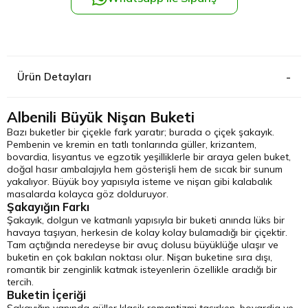
Kağıthane
Küçükçek
Ürün Detayları
Sarıyer Çi
Albenili Büyük Nişan Buketi
Şişli Çiçek
Bazı buketler bir çiçekle fark yaratır; burada o çiçek şakayık.
Pembenin ve kremin en tatlı tonlarında güller, krizantem,
bovardia, lisyantus ve egzotik yeşilliklerle bir araya gelen buket,
Zeytinbur
doğal hasır ambalajıyla hem gösterişli hem de sıcak bir sunum
yakalıyor. Büyük boy yapısıyla isteme ve nişan gibi kalabalık
masalarda kolayca göz dolduruyor.
Şakayığın Farkı
Şakayık, dolgun ve katmanlı yapısıyla bir buketi anında lüks bir
havaya taşıyan, herkesin de kolay kolay bulamadığı bir çiçektir.
Tam açtığında neredeyse bir avuç dolusu büyüklüğe ulaşır ve
buketin en çok bakılan noktası olur. Nişan buketine sıra dışı,
romantik bir zenginlik katmak isteyenlerin özellikle aradığı bir
tercih.
Buketin İçeriği
Şakayığın yanında güller klasik romantizmi taşırken, bovardia ve