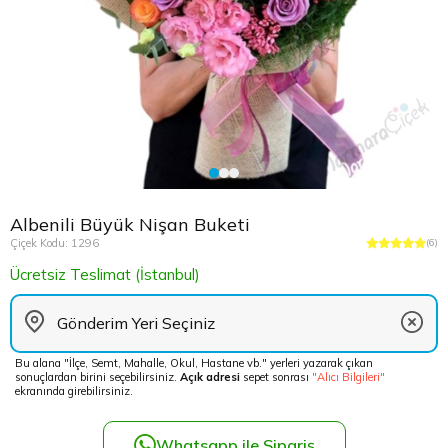
Çikolata Tepsisi ve Şekerlik
Avukata Çiçek
Kuru Çiçek
Düğün Çiç
Şans Bamb
Sancaktep
Beylikdüz
Nişan Masa Süsleme
Yapay Ağaçlar
Cenaze Çe
Tuzla Çiçe
Beyoğlu Ç
Düğün & Nikah Organizasyon
Açılış Çiçe
Ümraniye 
Büyükcek
Gelin Çiçe
Üsküdar Ç
Esenler Çi
Albenili Büyük Nişan Buketi
Fuar Çiçek
Esenyurt 
Çiçek Kodu: 1296
(6)
Ücretsiz Teslimat (İstanbul)
Gelin Ara
Eyüp Çiçe
Vip Çiçekl
Fatih Çiçe
Bu alana "İlçe, Semt, Mahalle, Okul, Hastane vb." yerleri yazarak çıkan
sonuçlardan birini seçebilirsiniz.
Açık adresi
sepet sonrası
"Alıcı Bilgileri"
Gaziosma
ekranında girebilirsiniz.
Güngören 
Whatsapp ile Sipariş