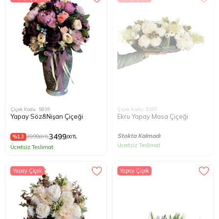
Çiçek Kodu: 5839
Çiçek Kodu: 3269
Yapay Söz&Nişan Çiçeği
Ekru Yapay Masa Çiçeği
3499
Stokta Kalmadı
%13
3999
,00 TL
,00 TL
Ücretsiz Teslimat
Ücretsiz Teslimat
Yapay Çiçek
Yapay Çiçek