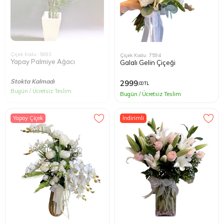
Çiçek Kodu: 5883
Çiçek Kodu: 7594
Yapay Palmiye Ağacı
Galalı Gelin Çiçeği
Stokta Kalmadı
2999
,00 TL
Bugün / Ücretsiz Teslim
Bugün / Ücretsiz Teslim
Yapay Çiçek
İndirimli