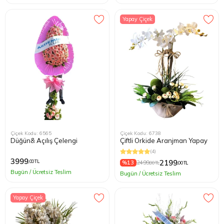
Yapay Çiçek
Çiçek Kodu: 6565
Çiçek Kodu: 6738
Düğün& Açılış Çelengi
Çiftli Orkide Aranjman Yapay
(4)
3999
2199
,00 TL
%13
2499
,00 TL
,00 TL
Bugün / Ücretsiz Teslim
Bugün / Ücretsiz Teslim
Yapay Çiçek