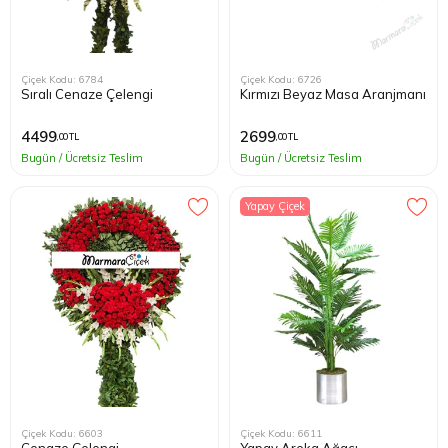
Çiçek Kodu: 6784
Çiçek Kodu: 6726
Sıralı Cenaze Çelengi
Kırmızı Beyaz Masa Aranjmanı
4499
2699
,00 TL
,00 TL
Bugün / Ücretsiz Teslim
Bugün / Ücretsiz Teslim
Yapay Çiçek
Çiçek Kodu: 6603
Çiçek Kodu: 6611