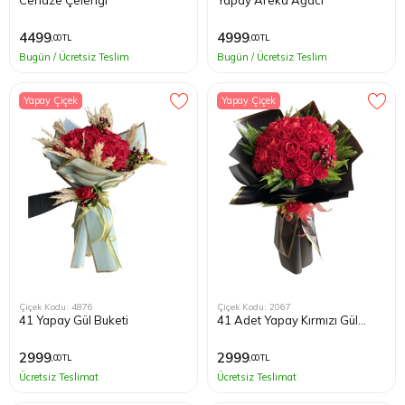
Cenaze Çelengi
Yapay Areka Ağacı
4499
4999
,00 TL
,00 TL
Bugün / Ücretsiz Teslim
Bugün / Ücretsiz Teslim
Yapay Çiçek
Yapay Çiçek
Çiçek Kodu: 4876
Çiçek Kodu: 2067
41 Yapay Gül Buketi
41 Adet Yapay Kırmızı Gül
Buketi
2999
2999
,00 TL
,00 TL
Ücretsiz Teslimat
Ücretsiz Teslimat