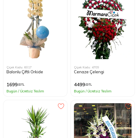
Kağıthane
Küçükçek
Sarıyer Çi
Şişli Çiçek
Çiçek Kodu: 6017
Çiçek Kodu: 4709
Balonlu Çiftli Orkide
Cenaze Çelengi
Zeytinbur
1699
4499
,00 TL
,00 TL
Bugün / Ücretsiz Teslim
Bugün / Ücretsiz Teslim