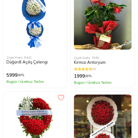
Çiçek Kodu: 8441
Çiçek Kodu: 7650
Düğün& Açılış Çelengi
Kırmızı Antoryum
(2)
5999
1999
,00 TL
,00 TL
Bugün / Ücretsiz Teslim
Bugün / Ücretsiz Teslim