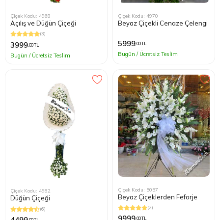
Çiçek Kodu: 4968
Çiçek Kodu: 4970
Açılış ve Düğün Çiçeği
Beyaz Çiçekli Cenaze Çelengi
(3)
5999
3999
,00 TL
,00 TL
Bugün / Ücretsiz Teslim
Bugün / Ücretsiz Teslim
Çiçek Kodu: 5057
Çiçek Kodu: 4982
Beyaz Çiçeklerden Feforje
Düğün Çiçeği
(2)
(6)
9999
4499
,00 TL
,00 TL