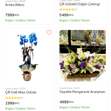
Çiçek Kodu: 6568
Çiçek Kodu: 6645
Çift Göbekli Düğün Çelengi
Areka Bitkisi
(1)
5499
7999
,00 TL
,00 TL
Bugün / Ücretsiz Teslim
Bugün / Ücretsiz Teslim
Çiçek Kodu: 6413
Çiçek Kodu: 6704
Sepette Rengarenk Aranjman
Çift Dallı Mavi Orkide
(5)
4999
,00 TL
1999
,00 TL
Bugün / Ücretsiz Teslim
Bugün / Ücretsiz Teslim