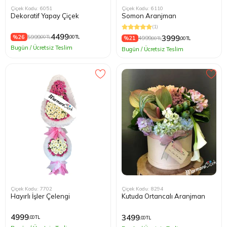
Çiçek Kodu: 6051
Çiçek Kodu: 6110
Dekoratif Yapay Çiçek
Somon Aranjman
(1)
4499
%26
5999
3999
,00 TL
,00 TL
%21
4999
,00 TL
,00 TL
Bugün / Ücretsiz Teslim
Bugün / Ücretsiz Teslim
Çiçek Kodu: 7702
Çiçek Kodu: 8294
Hayırlı İşler Çelengi
Kutuda Ortancalı Aranjman
4999
3499
,00 TL
,00 TL