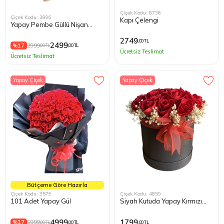
Çiçek Kodu: 8736
Çiçek Kodu: 3896
Kapı Çelengi
Yapay Pembe Güllü Nişan
Buketi
2749
,00 TL
2499
%17
2999
,00 TL
,00 TL
Ücretsiz Teslimat
Ücretsiz Teslimat
Yapay Çiçek
Yapay Çiçek
Bütçeme Göre Hazırla
Çiçek Kodu: 3579
Çiçek Kodu: 4850
101 Adet Yapay Gül
Siyah Kutuda Yapay Kırmızı
Güller
4999
1799
%17
5999
,00 TL
,00 TL
,00 TL