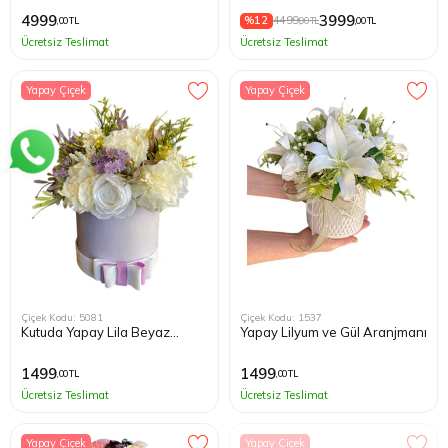
4999
3999
%12
4499
,00 TL
,00 TL
,00 TL
Ücretsiz Teslimat
Ücretsiz Teslimat
Yapay Çiçek
Yapay Çiçek
Çiçek Kodu: 5081
Çiçek Kodu: 1537
Kutuda Yapay Lila Beyaz
Yapay Lilyum ve Gül Aranjmanı
Çiçekler
1499
1499
,00 TL
,00 TL
Ücretsiz Teslimat
Ücretsiz Teslimat
Yapay Çiçek
Yapay Çiçek