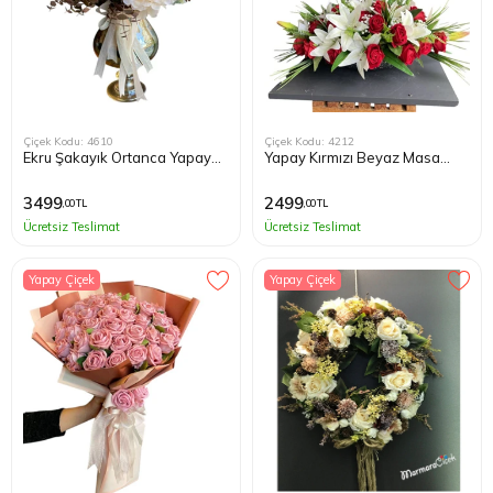
Çiçek Kodu: 4610
Çiçek Kodu: 4212
Ekru Şakayık Ortanca Yapay
Yapay Kırmızı Beyaz Masa
Tasarım Çiçek
Çiçeği
3499
2499
,00 TL
,00 TL
Ücretsiz Teslimat
Ücretsiz Teslimat
Yapay Çiçek
Yapay Çiçek