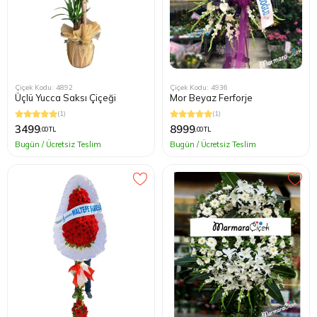
Çiçek Kodu: 4892
Çiçek Kodu: 4936
Üçlü Yucca Saksı Çiçeği
Mor Beyaz Ferforje
(1)
(1)
3499
8999
,00 TL
,00 TL
Bugün / Ücretsiz Teslim
Bugün / Ücretsiz Teslim