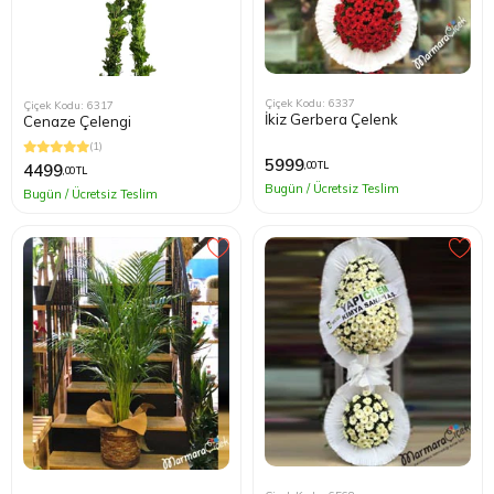
Çiçek Kodu: 6337
Çiçek Kodu: 6317
İkiz Gerbera Çelenk
Cenaze Çelengi
(1)
5999
,00 TL
4499
,00 TL
Bugün / Ücretsiz Teslim
Bugün / Ücretsiz Teslim