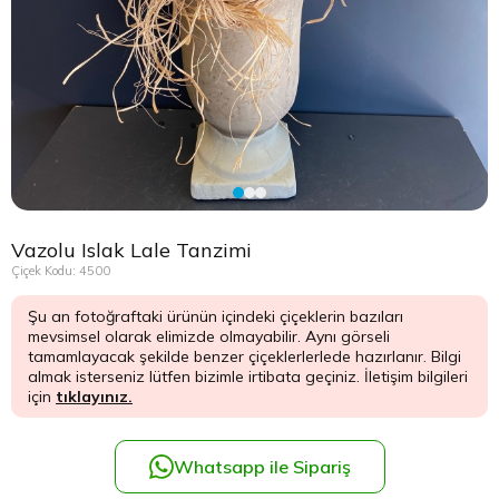
Çikolata Tepsisi ve Şekerlik
Avukata Çiçek
Kuru Çiçek
Düğün Çiç
Şans Bamb
Sancaktep
Beylikdüz
Nişan Masa Süsleme
Yapay Ağaçlar
Cenaze Çe
Tuzla Çiçe
Beyoğlu Ç
Düğün & Nikah Organizasyon
Açılış Çiçe
Ümraniye 
Büyükcek
Gelin Çiçe
Üsküdar Ç
Esenler Çi
Vazolu Islak Lale Tanzimi
Fuar Çiçek
Esenyurt 
Çiçek Kodu: 4500
Şu an fotoğraftaki ürünün içindeki çiçeklerin bazıları
Gelin Ara
Eyüp Çiçe
mevsimsel olarak elimizde olmayabilir. Aynı görseli
tamamlayacak şekilde benzer çiçeklerlerlede hazırlanır. Bilgi
Vip Çiçekl
Fatih Çiçe
almak isterseniz lütfen bizimle irtibata geçiniz. İletişim bilgileri
için
tıklayınız.
Gaziosma
Whatsapp ile Sipariş
Güngören 