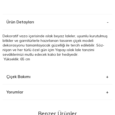
Kağıthane
Ürün Detayları
Küçükçek
Sarıyer Çi
Dekoratif vazo içerisinde ıslak beyaz laleler, uyumlu kurutulmuş
bitkiler ve garnitürlerle hazırlanan tasarım çiçek modeli
dekorasyonu tamamlayacak güzelliği ile tercih edilebilir. Söz-
Şişli Çiçek
nişan ve her türlü özel gün içim Yapay ıslak lale tanzimi
sevdiklerinizi mutlu edecek kalıcı bir hediyedir.
Yükseklik: 65 cm
Zeytinbur
Çiçek Bakımı
Yorumlar
Benzer Ürünler