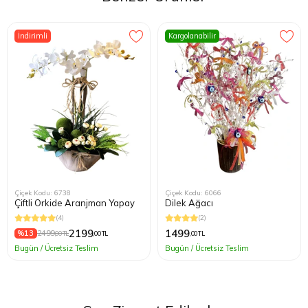
İndirimli
Kargolanabilir
Çiçek Kodu: 6738
Çiçek Kodu: 6066
Çiftli Orkide Aranjman Yapay
Dilek Ağacı
(4)
(2)
2199
1499
%13
2499
,00 TL
,00 TL
,00 TL
Bugün / Ücretsiz Teslim
Bugün / Ücretsiz Teslim