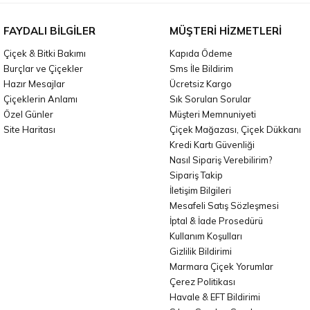
FAYDALI BILGILER
MÜŞTERI HIZMETLERI
Çiçek & Bitki Bakımı
Kapıda Ödeme
Burçlar ve Çiçekler
Sms İle Bildirim
Hazır Mesajlar
Ücretsiz Kargo
Çiçeklerin Anlamı
Sık Sorulan Sorular
Özel Günler
Müşteri Memnuniyeti
Site Haritası
Çiçek Mağazası, Çiçek Dükkanı
Kredi Kartı Güvenliği
Nasıl Sipariş Verebilirim?
Sipariş Takip
İletişim Bilgileri
Mesafeli Satış Sözleşmesi
İptal & İade Prosedürü
Kullanım Koşulları
Gizlilik Bildirimi
Marmara Çiçek Yorumlar
Çerez Politikası
Havale & EFT Bildirimi