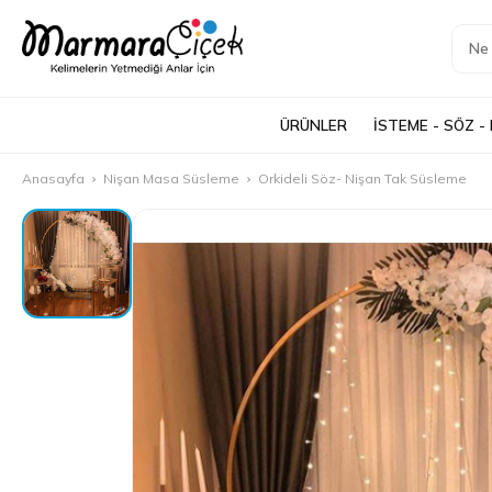
ÜRÜNLER
İSTEME - SÖZ -
Anasayfa
Nişan Masa Süsleme
Orkideli Söz- Nişan Tak Süsleme