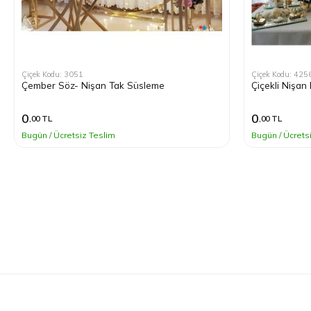
Çiçek Kodu: 3051
Çiçek Kodu: 425
Çember Söz- Nişan Tak Süsleme
Çiçekli Nişan
0
0
,00 TL
,00 TL
Bugün / Ücretsiz Teslim
Bugün / Ücrets