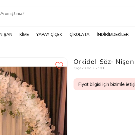
 NİŞAN
KİME
YAPAY ÇİÇEK
ÇİKOLATA
İNDİRİMDEKİLER
Orkideli Söz- Nişa
Çiçek Kodu: 2183
Fiyat bilgisi için bizimle ietiş