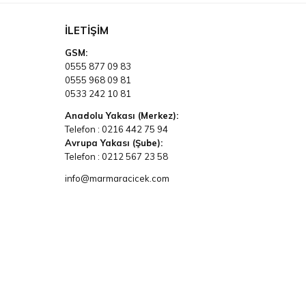
İLETIŞIM
GSM:
0555 877 09 83
0555 968 09 81
0533 242 10 81
Anadolu Yakası (Merkez):
Telefon :
0216 442 75 94
Avrupa Yakası (Şube):
Telefon :
0212 567 23 58
info@marmaracicek.com