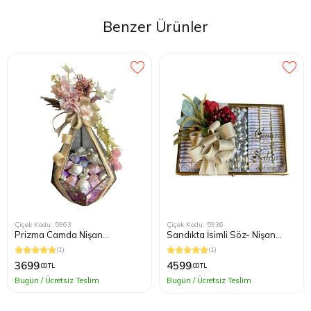
H***** U*****
(01.06.2024)
Ürünler tam zamanında göründüğü gibi teslim edildi.
Benzer Ürünler
Teşekkürler
Çiçek Kodu: 5963
Çiçek Kodu: 5936
Prizma Camda Nişan
Sandıkta İsimli Söz- Nişan
Çikolatası
Çikolatası
(1)
(1)
3699
4599
,00 TL
,00 TL
Bugün / Ücretsiz Teslim
Bugün / Ücretsiz Teslim