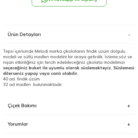
Kağıthane
Küçükçek
Ürün Detayları
Sarıyer Çi
Tepsi içerisinde Melodi marka çikolatanın fındık üzüm dolgulu
modeli ve sütlü madlen modelini bir araya getirdik. İsteme,söz ve
Şişli Çiçek
nişan etkinliğiniz için tercih edebileceğiniz çikolata modelimizi
seçeceğiniz buket ile uyumlu olarak süslemekteyiz. Süslemesi
dilerseniz yapay veya canlı olabilir.
Zeytinbur
40 ad. fındık üzüm
32 ad madlen bulunmaktadır.
Çiçek Bakımı
Yorumlar