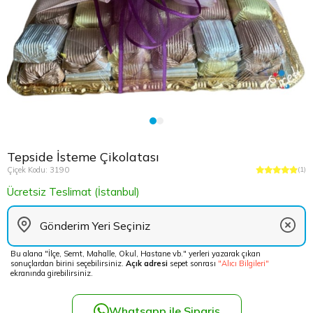
Çikolata Tepsisi ve Şekerlik
Avukata Çiçek
Kuru Çiçek
Düğün Çiç
Şans Bamb
Sancaktep
Beylikdüz
Nişan Masa Süsleme
Yapay Ağaçlar
Cenaze Çe
Tuzla Çiçe
Beyoğlu Ç
Düğün & Nikah Organizasyon
Açılış Çiçe
Ümraniye 
Büyükcek
Gelin Çiçe
Üsküdar Ç
Esenler Çi
Tepside İsteme Çikolatası
Fuar Çiçek
Esenyurt 
Çiçek Kodu: 3190
(1)
Ücretsiz Teslimat (İstanbul)
Gelin Ara
Eyüp Çiçe
Vip Çiçekl
Fatih Çiçe
Bu alana "İlçe, Semt, Mahalle, Okul, Hastane vb." yerleri yazarak çıkan
sonuçlardan birini seçebilirsiniz.
Açık adresi
sepet sonrası
"Alıcı Bilgileri"
Gaziosma
ekranında girebilirsiniz.
Güngören 
Whatsapp ile Sipariş