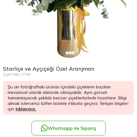
Çikolata Tepsisi ve Şekerlik
Avukata Çiçek
Kuru Çiçek
Düğün Çiç
Şans Bamb
Sancaktep
Beylikdüz
Nişan Masa Süsleme
Yapay Ağaçlar
Cenaze Çe
Tuzla Çiçe
Beyoğlu Ç
Düğün & Nikah Organizasyon
Açılış Çiçe
Ümraniye 
Büyükcek
Gelin Çiçe
Üsküdar Ç
Esenler Çi
Starliçe ve Ayçiçeği Özel Aranjman
Fuar Çiçek
Esenyurt 
Çiçek Kodu: 5769
Şu an fotoğraftaki ürünün içindeki çiçeklerin bazıları
Gelin Ara
Eyüp Çiçe
mevsimsel olarak elimizde olmayabilir. Aynı görseli
tamamlayacak şekilde benzer çiçeklerlerlede hazırlanır. Bilgi
Vip Çiçekl
Fatih Çiçe
almak isterseniz lütfen bizimle irtibata geçiniz. İletişim bilgileri
için
tıklayınız.
Gaziosma
Whatsapp ile Sipariş
Güngören 