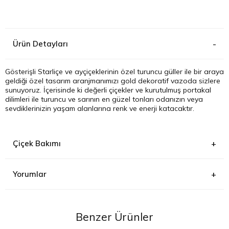
Kağıthane
Ürün Detayları
Küçükçek
Sarıyer Çi
Gösterişli Starliçe ve ayçiçeklerinin özel turuncu güller ile bir araya
geldiği özel tasarım aranjmanımızı gold dekoratif vazoda sizlere
sunuyoruz. İçerisinde ki değerli çiçekler ve kurutulmuş portakal
Şişli Çiçek
dilimleri ile turuncu ve sarının en güzel tonları odanızın veya
sevdiklerinizin yaşam alanlarına renk ve enerji katacaktır.
Zeytinbur
Çiçek Bakımı
Yorumlar
Benzer Ürünler