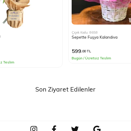
Çiçek Kodu: 8658
3
Sepette Fuşya Kalandiva
)
599
,00 TL
Bugün / Ücretsiz Teslim
iz Teslim
Son Ziyaret Edilenler