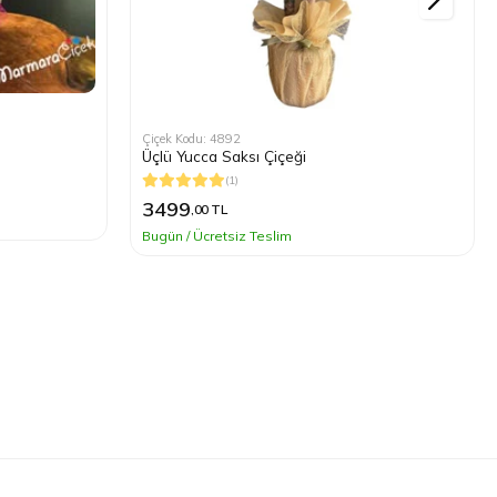
Çiçek Kodu: 4892
Üçlü Yucca Saksı Çiçeği
(1)
3499
,00 TL
Bugün / Ücretsiz Teslim