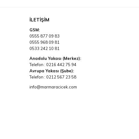
İLETIŞIM
GSM:
0555 877 09 83
0555 968 09 81
0533 242 10 81
Anadolu Yakası (Merkez):
Telefon :
0216 442 75 94
Avrupa Yakası (Şube):
Telefon :
0212 567 23 58
info@marmaracicek.com