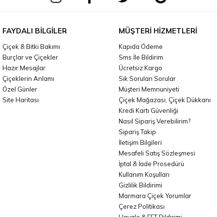
FAYDALI BILGILER
MÜŞTERI HIZMETLERI
Çiçek & Bitki Bakımı
Kapıda Ödeme
Burçlar ve Çiçekler
Sms İle Bildirim
Hazır Mesajlar
Ücretsiz Kargo
Çiçeklerin Anlamı
Sık Sorulan Sorular
Özel Günler
Müşteri Memnuniyeti
Site Haritası
Çiçek Mağazası, Çiçek Dükkanı
Kredi Kartı Güvenliği
Nasıl Sipariş Verebilirim?
Sipariş Takip
İletişim Bilgileri
Mesafeli Satış Sözleşmesi
İptal & İade Prosedürü
Kullanım Koşulları
Gizlilik Bildirimi
Marmara Çiçek Yorumlar
Çerez Politikası
Havale & EFT Bildirimi