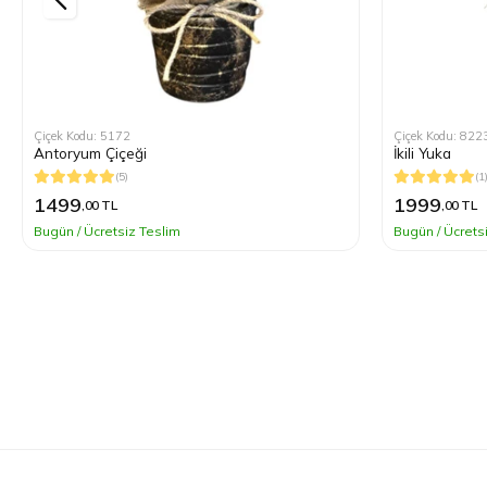
Çiçek Kodu: 5172
Çiçek Kodu: 822
Antoryum Çiçeği
İkili Yuka
(5)
(1
1499
1999
,00 TL
,00 TL
Bugün / Ücretsiz Teslim
Bugün / Ücrets