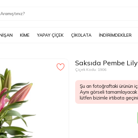
 NİŞAN
KİME
YAPAY ÇİÇEK
ÇİKOLATA
İNDİRİMDEKİLER
Saksıda Pembe Lil
Çiçek Kodu: 1906
Şu an fotoğraftaki ürünün iç
Aynı görseli tamamlayacak şe
lütfen bizimle irtibata geçiniz