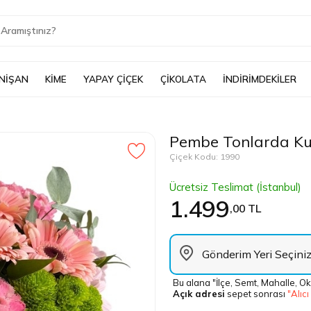
 NİŞAN
KİME
YAPAY ÇİÇEK
ÇİKOLATA
İNDİRİMDEKİLER
Pembe Tonlarda Ku
Çiçek Kodu: 1990
Ücretsiz Teslimat (İstanbul)
1.499
,00 TL
Bu alana "İlçe, Semt, Mahalle, Ok
Açık adresi
sepet sonrası
"Alıcı