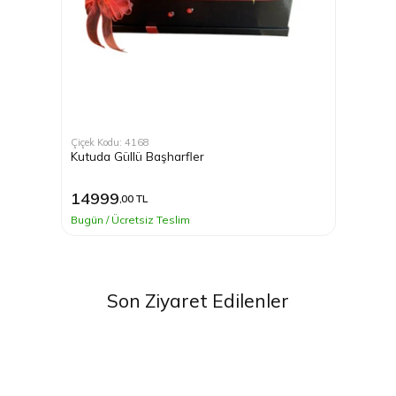
Çiçek Kodu: 4168
Kutuda Güllü Başharfler
14999
,00 TL
Bugün / Ücretsiz Teslim
Son Ziyaret Edilenler