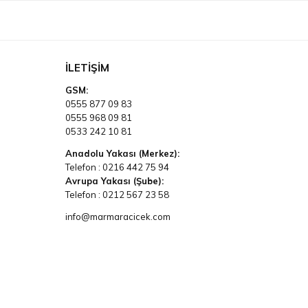
İLETIŞIM
GSM:
0555 877 09 83
0555 968 09 81
0533 242 10 81
Anadolu Yakası (Merkez):
Telefon :
0216 442 75 94
Avrupa Yakası (Şube):
Telefon :
0212 567 23 58
info@marmaracicek.com