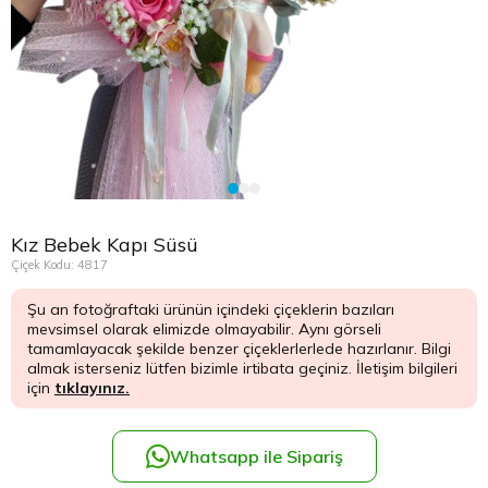
Çikolata Tepsisi ve Şekerlik
Avukata Çiçek
Kuru Çiçek
Düğün Çiç
Şans Bamb
Sancaktep
Beylikdüz
Nişan Masa Süsleme
Yapay Ağaçlar
Cenaze Çe
Tuzla Çiçe
Beyoğlu Ç
Düğün & Nikah Organizasyon
Açılış Çiçe
Ümraniye 
Büyükcek
Gelin Çiçe
Üsküdar Ç
Esenler Çi
Kız Bebek Kapı Süsü
Fuar Çiçek
Esenyurt 
Çiçek Kodu: 4817
Şu an fotoğraftaki ürünün içindeki çiçeklerin bazıları
Gelin Ara
Eyüp Çiçe
mevsimsel olarak elimizde olmayabilir. Aynı görseli
tamamlayacak şekilde benzer çiçeklerlerlede hazırlanır. Bilgi
Vip Çiçekl
Fatih Çiçe
almak isterseniz lütfen bizimle irtibata geçiniz. İletişim bilgileri
için
tıklayınız.
Gaziosma
Whatsapp ile Sipariş
Güngören 