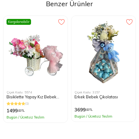
Benzer Ürünler
Kargolanabilir
Çiçek Kodu: 5574
Çiçek Kodu: 3157
Bisiklette Yapay Kız Bebek
Erkek Bebek Çikolatası
Çiçeği
(1)
3699
1499
,00 TL
,00 TL
Bugün / Ücretsiz Teslim
Bugün / Ücretsiz Teslim