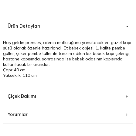
Kağıthane
Ürün Detayları
Küçükçek
Sarıyer Çi
Hoş geldin prenses, ailenin mutluluğunu yansıtacak en güzel kapı
süsü olarak özenle hazırlandı. Et bebek objesi, 1. kalite pembe
güller, şeker pembe tüller ile tanzim edilen kız bebek kapı çelengi,
Şişli Çiçek
hastane kapısında, sonrasında ise bebek odasının kapısında
kullanılacak bir üründür.
Çapı: 40 cm
Zeytinbur
Yükseklik: 110 cm
Çiçek Bakımı
Yorumlar